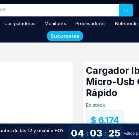
Computadoras
Monitores
Procesadores
Notebooks
Sucursales
Cargador Ib
Micro-Usb 
Rápido
En stock
$ 6.174
04
03
24
antes de las 12 y recibilo HOY
:
:
Válido 
Precio especial con transfere