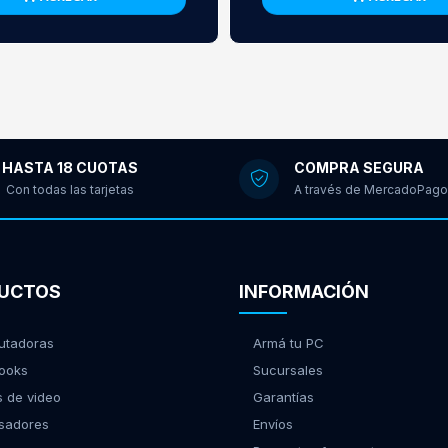
HASTA 18 CUOTAS
COMPRA SEGURA
Con todas las tarjetas
A través de MercadoPago
UCTOS
INFORMACIÓN
tadoras
Armá tu PC
ooks
Sucursales
s de video
Garantías
sadores
Envíos