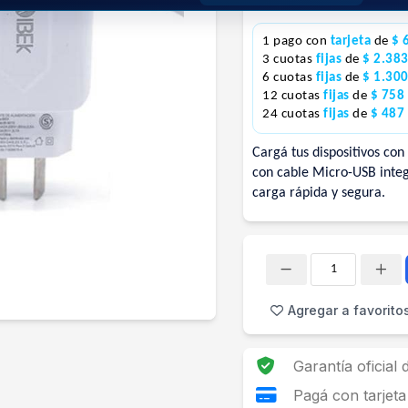
Precio S/Imp.Nac.
$5.103
1 pago con
tarjeta
de
$ 
3 cuotas
fijas
de
$ 2.38
6 cuotas
fijas
de
$ 1.30
12 cuotas
fijas
de
$ 758
24 cuotas
fijas
de
$ 487
Cargá tus dispositivos con
con cable Micro-USB integ
carga rápida y segura.
Cantidad
Agregar a favorito
Garantía oficial
Pagá con tarjeta