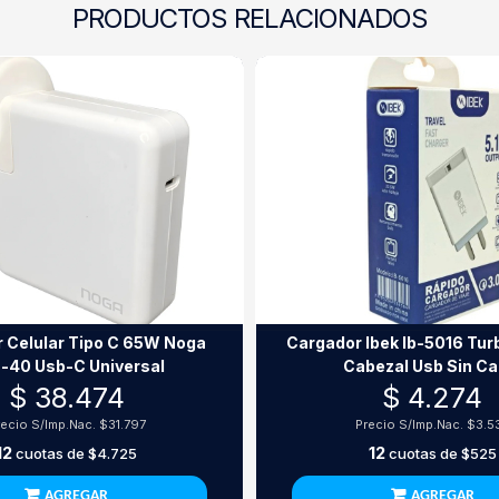
PRODUCTOS RELACIONADOS
 Celular Tipo C 65W Noga
Cargador Ibek Ib-5016 Turb
-40 Usb-C Universal
Cabezal Usb Sin Ca
$ 38.474
$ 4.274
recio S/Imp.Nac.
$31.797
Precio S/Imp.Nac.
$3.5
12
12
cuotas de
$4.725
cuotas de
$525
AGREGAR
AGREGAR