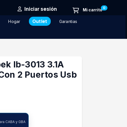
0
Iniciar sesión
Outlet
Hogar
Garantias
ek Ib-3013 3.1A
Con 2 Puertos Usb
para CABA y GBA
ncia