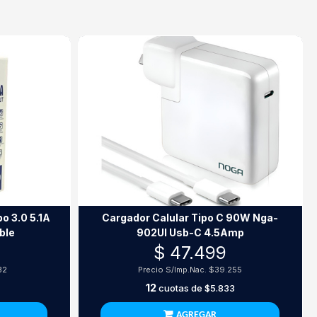
o 3.0 5.1A
Cargador Calular Tipo C 90W Nga-
ble
902Ul Usb-C 4.5Amp
$ 47.499
32
Precio S/Imp.Nac.
$39.255
12
cuotas de
$5.833
AGREGAR