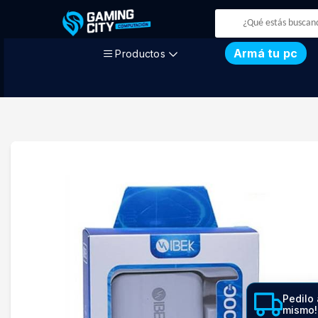
Armá tu pc
Productos
Pedilo 
mismo!