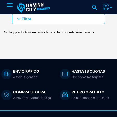
Toggle navigation
Filtro
No hay productos que coincidan con la busqueda seleccionada
ENVÍO RÁPIDO
HASTA 18 CUOTAS
A toda Argentina
Con todas las tarjetas
COMPRA SEGURA
RETIRO GRATUITO
A través de MercadoPago
En nuestras 15 sucursales