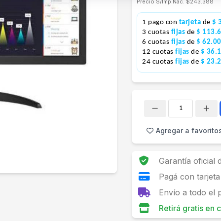
Precio S/Imp.Nac.
$243.388
1 pago con
tarjeta
de
$ 
3 cuotas
fijas
de
$ 113.
6 cuotas
fijas
de
$ 62.0
12 cuotas
fijas
de
$ 36.
24 cuotas
fijas
de
$ 23.
Cantidad
Agregar a favorito
Garantía oficial
Pagá con tarjeta
Envío a todo el 
Retirá gratis en