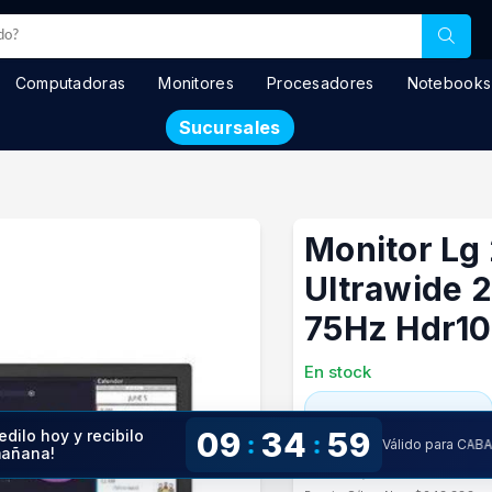
Computadoras
Monitores
Procesadores
Notebooks
Sucursales
Monitor L
Ultrawide 2
75Hz Hdr10
En stock
$ 294.499
09
34
59
edilo hoy y recibilo
:
:
Válido para CAB
añana!
Precio especial con transfere