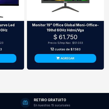
urvo Led
Monitor 19" Office Global Moni-Office-
80Hz
19Ihd 60Hz Hdmi/Vga
9
$ 61.750
123
Precio S/Imp.Nac.
$51.033
12
83
cuotas de
$7.583
AGREGAR
RETIRO GRATUITO
En nuestras 15 sucursales