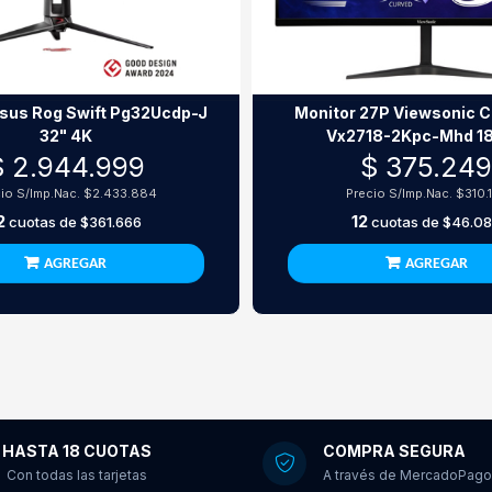
Asus Rog Swift Pg32Ucdp-J
Monitor 27P Viewsonic C
32" 4K
Vx2718-2Kpc-Mhd 1
$ 2.944.999
$ 375.24
io S/Imp.Nac.
$2.433.884
Precio S/Imp.Nac.
$310.
2
12
cuotas de
$361.666
cuotas de
$46.0
AGREGAR
AGREGAR
HASTA 18 CUOTAS
COMPRA SEGURA
Con todas las tarjetas
A través de MercadoPago