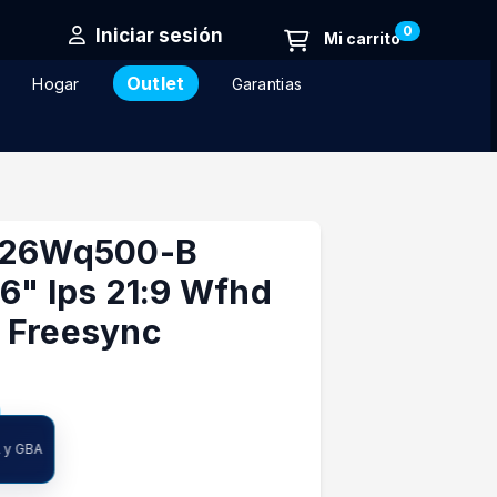
0
Iniciar sesión
Outlet
Hogar
Garantias
g 26Wq500-B
6" Ips 21:9 Wfhd
 Freesync
A y GBA
ncia