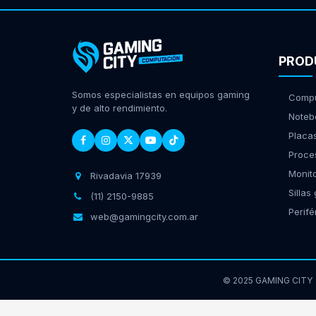
PROD
Somos especialistas en equipos gaming
Compu
y de alto rendimiento.
Noteb
Placa
Proce
Monit
Rivadavia 17939
Sillas
(11) 2150-9885
Perifé
web@gamingcity.com.ar
© 2025 GAMING CITY
GamingCity | Rivadavia 