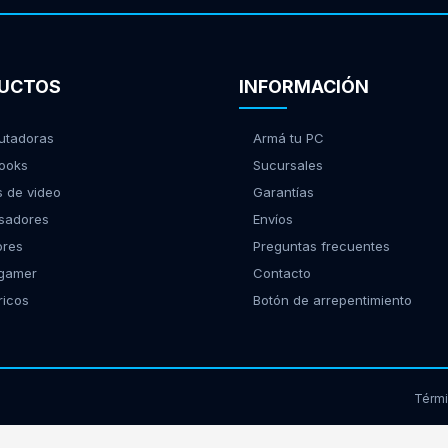
UCTOS
INFORMACIÓN
tadoras
Armá tu PC
ooks
Sucursales
s de video
Garantías
sadores
Envíos
ores
Preguntas frecuentes
 gamer
Contacto
ricos
Botón de arrepentimiento
Térm
17939 - Morón, Buenos Aires | Tel:
(11) 2150-9885
web@gamingcity.com.ar
|