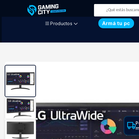
Armá tu pc
Productos
P
m