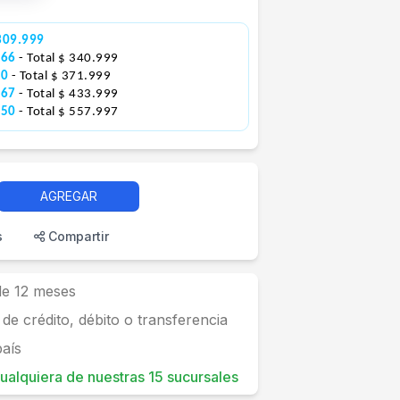
309.999
666
- Total $ 340.999
00
- Total $ 371.999
167
- Total $ 433.999
250
- Total $ 557.997
AGREGAR
s
Compartir
 de 12 meses
 de crédito, débito o transferencia
país
 cualquiera de nuestras 15 sucursales