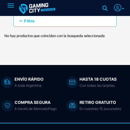
Toggle navigation
Filtro
No hay productos que coincidan con la busqueda seleccionada
ENVÍO RÁPIDO
HASTA 18 CUOTAS
A toda Argentina
Con todas las tarjetas
COMPRA SEGURA
RETIRO GRATUITO
A través de MercadoPago
En nuestras 15 sucursales