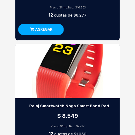
Precio S/Imp.Nac.
$46.253
12
cuotas de
$6.277
AGREGAR
Reloj Smartwatch Noga Smart Band Red
$ 8.549
Precio S/Imp.Nac.
$7.737
12
cuotas de
$1.050