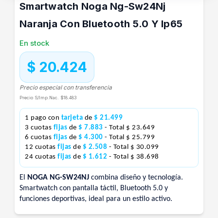
Smartwatch Noga Ng-Sw24Nj
Naranja Con Bluetooth 5.0 Y Ip65
En stock
$ 20.424
Precio especial con transferencia
Precio S/Imp.Nac.
$18.483
1 pago con
tarjeta
de
$ 21.499
3 cuotas
fijas
de
$ 7.883
- Total $ 23.649
6 cuotas
fijas
de
$ 4.300
- Total $ 25.799
12 cuotas
fijas
de
$ 2.508
- Total $ 30.099
24 cuotas
fijas
de
$ 1.612
- Total $ 38.698
El
NOGA NG-SW24NJ
combina diseño y tecnología.
Smartwatch con pantalla táctil, Bluetooth 5.0 y
funciones deportivas, ideal para un estilo activo.