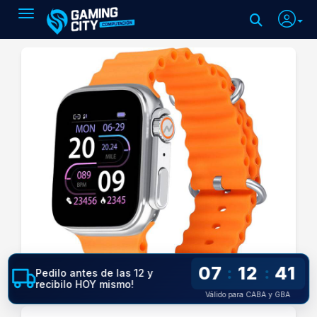
Toggle navigation
07
12
41
:
:
Pedilo antes de las 12 y
recibilo HOY mismo!
Válido para CABA y GBA