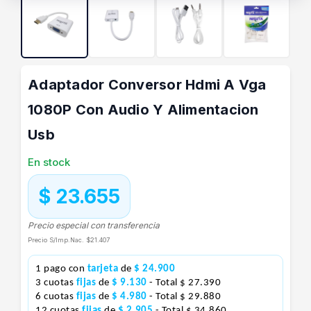
Adaptador Conversor Hdmi A Vga
1080P Con Audio Y Alimentacion
Usb
En stock
$ 23.655
Precio especial con transferencia
Precio S/Imp.Nac.
$21.407
1 pago con
tarjeta
de
$ 24.900
3 cuotas
fijas
de
$ 9.130
- Total $ 27.390
6 cuotas
fijas
de
$ 4.980
- Total $ 29.880
12 cuotas
fijas
de
$ 2.905
- Total $ 34.860