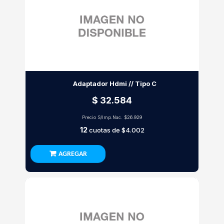
Adaptador Hdmi // Tipo C
$ 32.584
Precio S/Imp.Nac.
$26.929
12
cuotas de
$4.002
AGREGAR