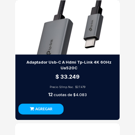
Adaptador Usb-C A Hdmi Tp-Link 4K 60Hz
Ua520C
$ 33.249
Precio S/Imp.Nac.
$27.479
12
cuotas de
$4.083
AGREGAR