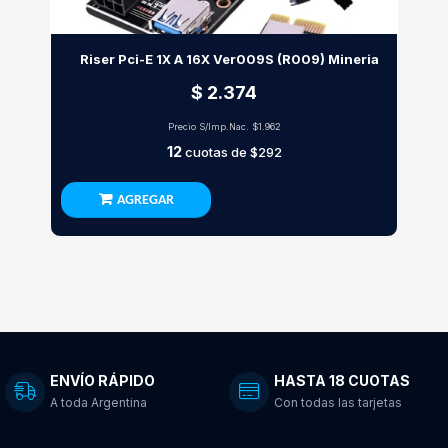
Riser Pci-E 1X A 16X Ver009S (R009) Mineria
$ 2.374
Precio S/Imp.Nac.
$1.962
12
cuotas de
$292
AGREGAR
ENVÍO RÁPIDO
HASTA 18 CUOTAS
A toda Argentina
Con todas las tarjetas