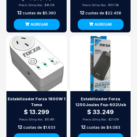
Precio S/Imp.Nac.
$36.074
Precio S/Imp.Nac.
$151.136
12
12
cuotas de
$5.360
cuotas de
$22.458
AGREGAR
AGREGAR
Estabilizador Forza 1800W 1
Estabilizador Forza
Toma
1250Joules Fsp-602Usb
$ 13.299
$ 33.249
Precio S/Imp.Nac.
$10.991
Precio S/Imp.Nac.
$27.479
12
12
cuotas de
$1.633
cuotas de
$4.083