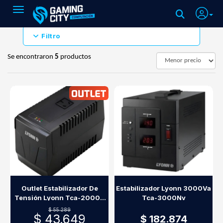
Toggle navigation
Filtro
Se encontraron
5
productos
Outlet Estabilizador De
Estabilizador Lyonn 3000Va
Tensión Lyonn Tca-2000N
Tca-3000Nv
2000Va Para Heladeras
$ 55.289
$ 43.649
$ 182.874