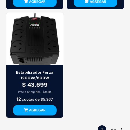
AGREGAR
AGREGAR
Estabilizador Forza
1200Va/600W
$ 43.699
Precio S/Imp.Nac.
$36.115
12
cuotas de
$5.367
AGREGAR
1
de 1