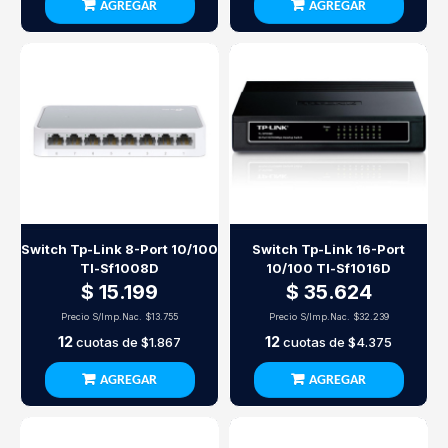
AGREGAR
AGREGAR
Switch Tp-Link 8-Port 10/100
Switch Tp-Link 16-Port
Tl-Sf1008D
10/100 Tl-Sf1016D
$ 15.199
$ 35.624
Precio S/Imp.Nac.
$13.755
Precio S/Imp.Nac.
$32.239
12
12
cuotas de
$1.867
cuotas de
$4.375
AGREGAR
AGREGAR