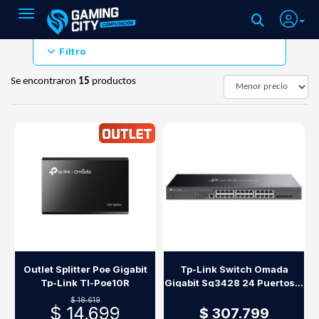
Toggle navigation
Filtro
Se encontraron
15
productos
Outlet Splitter Poe Gigabit
Tp-Link Switch Omada
Tp-Link Tl-Poe10R
Gigabit Sg3428 24 Puertos +
4 Sfp
$ 18.619
$ 14.699
$ 307.799