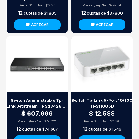
Precio S/Imp.Nac.
$12.148
Precio S/Imp.Nac.
$278.551
12
12
cuotas de
$1.805
cuotas de
$37.800
AGREGAR
AGREGAR
Switch Administrable Tp-
Switch Tp-Link 5-Port 10/100
Link Jetstream Tl-Sg3428Mp
Tl-Sf1005D
28 Puertos Gigabit Poe+ L2
$ 607.999
$ 12.588
Precio S/Imp.Nac.
$550.225
Precio S/Imp.Nac.
$11.391
12
12
cuotas de
$74.667
cuotas de
$1.546