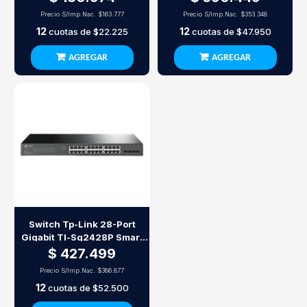
Precio S/Imp.Nac.
$163.777
Precio S/Imp.Nac.
$353.348
12
12
cuotas de
$22.225
cuotas de
$47.950
AGREGAR
AGREGAR
Switch Tp-Link 28-Port
Gigabit Tl-Sg2428P Smart
Switch With 24-Port Poe+
$ 427.499
Precio S/Imp.Nac.
$386.877
12
cuotas de
$52.500