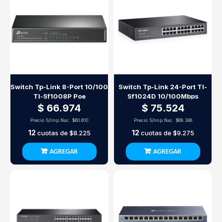
Switch Tp-Link 8-Port 10/100
Switch Tp-Link 24-Port Tl-
Tl-Sf1008P Poe
Sf1024D 10/100Mbps
$ 66.974
$ 75.524
Precio S/Imp.Nac.
$60.610
Precio S/Imp.Nac.
$68.348
12
12
cuotas de
$8.225
cuotas de
$9.275
AGREGAR
AGREGAR