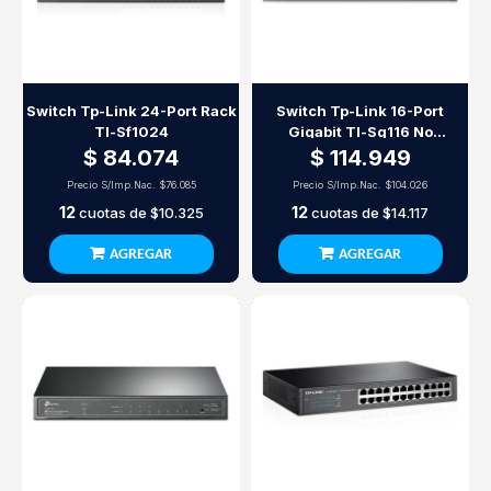
Switch Tp-Link 24-Port Rack
Switch Tp-Link 16-Port
Tl-Sf1024
Gigabit Tl-Sg116 No
Gestionable
$ 84.074
$ 114.949
Precio S/Imp.Nac.
$76.085
Precio S/Imp.Nac.
$104.026
12
12
cuotas de
$10.325
cuotas de
$14.117
AGREGAR
AGREGAR