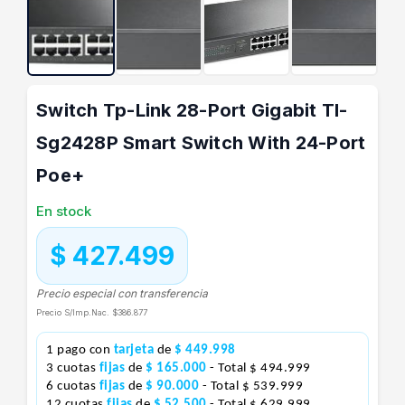
Switch Tp-Link 28-Port Gigabit Tl-
Sg2428P Smart Switch With 24-Port
Poe+
En stock
$ 427.499
Precio especial con transferencia
Precio S/Imp.Nac.
$386.877
1 pago con
tarjeta
de
$ 449.998
3 cuotas
fijas
de
$ 165.000
- Total $ 494.999
6 cuotas
fijas
de
$ 90.000
- Total $ 539.999
12 cuotas
fijas
de
$ 52.500
- Total $ 629.999