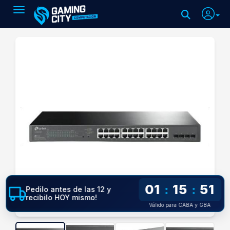
Toggle navigation
01
15
50
:
:
Pedilo antes de las 12 y
recibilo HOY mismo!
Válido para CABA y GBA