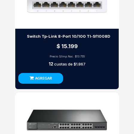
Switch Tp-Link 8-Port 10/100 Tl-Sf1008D
$ 15.199
Precio S/Imp.Nac.
$13.755
12
cuotas de
$1.867
AGREGAR