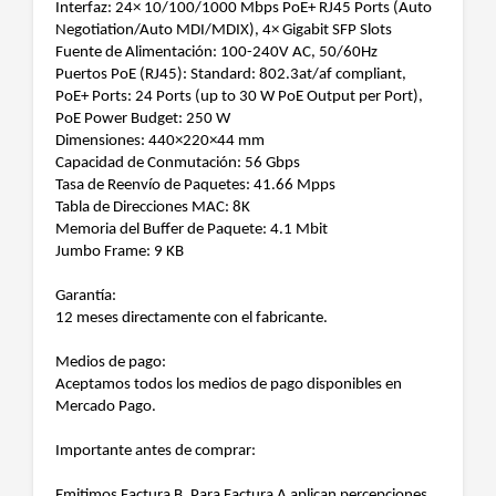
Interfaz: 24× 10/100/1000 Mbps PoE+ RJ45 Ports (Auto
Negotiation/Auto MDI/MDIX), 4× Gigabit SFP Slots
Fuente de Alimentación: 100-240V AC, 50/60Hz
Puertos PoE (RJ45): Standard: 802.3at/af compliant,
PoE+ Ports: 24 Ports (up to 30 W PoE Output per Port),
PoE Power Budget: 250 W
Dimensiones: 440×220×44 mm
Capacidad de Conmutación: 56 Gbps
Tasa de Reenvío de Paquetes: 41.66 Mpps
Tabla de Direcciones MAC: 8K
Memoria del Buffer de Paquete: 4.1 Mbit
Jumbo Frame: 9 KB
Garantía:
12 meses directamente con el fabricante.
Medios de pago:
Aceptamos todos los medios de pago disponibles en
Mercado Pago.
Importante antes de comprar:
Emitimos Factura B. Para Factura A aplican percepciones