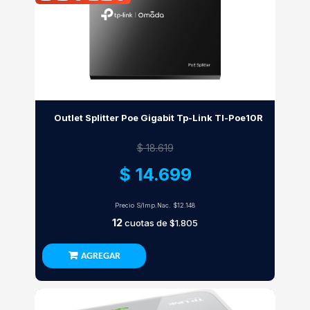
Outlet Splitter Poe Gigabit Tp-Link Tl-Poe10R
$ 18.619
$ 14.699
Precio S/Imp.Nac.
$12.148
12
cuotas de
$1.805
AGREGAR