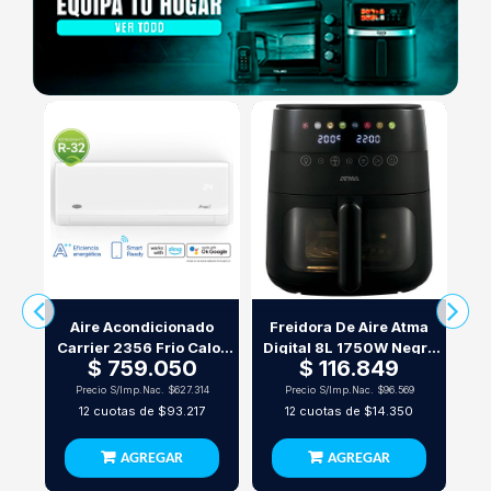
Aire Acondicionado
Freidora De Aire Atma
Set
Carrier 2356 Frio Calor
Digital 8L 1750W Negra
Hom
$ 759.050
$ 116.849
Inverter R32 Wifi
Con Visor
Precio S/Imp.Nac.
$627.314
Precio S/Imp.Nac.
$96.569
cuotas de
$93.217
cuotas de
$14.350
12
12
AGREGAR
AGREGAR