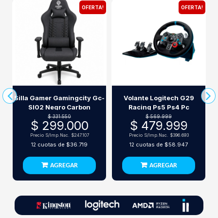
OFERTA!
OFERTA!
Silla Gamer Gamingcity Gc-
Volante Logitech G29
Sl02 Negro Carbon
Racing Ps5 Ps4 Pc
L
$ 331.550
$ 569.999
$ 299.000
$ 479.999
Precio S/Imp.Nac.
$247.107
Precio S/Imp.Nac.
$396.693
cuotas de
$36.719
cuotas de
$58.947
12
12
AGREGAR
AGREGAR