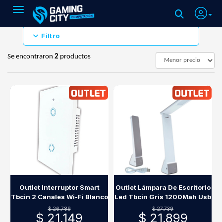
Toggle navigation
Filtro
Se encontraron
2
productos
Outlet Interruptor Smart
Outlet Lámpara De Escritorio
Tbcin 2 Canales Wi-Fi Blanco
Led Tbcin Gris 1200Mah Usb
$ 26.789
$ 27.739
$ 21.149
$ 21.899