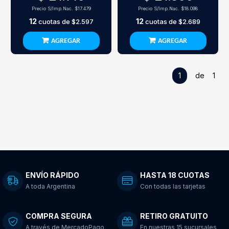
Precio S/Imp.Nac.
$17.479
Precio S/Imp.Nac.
$18.098
12
12
cuotas de
$2.597
cuotas de
$2.689
AGREGAR
AGREGAR
1
de 1
ENVÍO RÁPIDO
HASTA 18 CUOTAS
A toda Argentina
Con todas las tarjetas
COMPRA SEGURA
RETIRO GRATUITO
A través de MercadoPago
En nuestras 15 sucursales