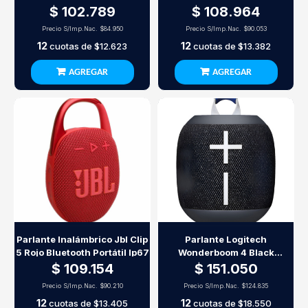
Rms Madera
Talking Flower
$ 102.789
$ 108.964
Precio S/Imp.Nac.
$84.950
Precio S/Imp.Nac.
$90.053
12
12
cuotas de
$12.623
cuotas de
$13.382
AGREGAR
AGREGAR
Parlante Inalámbrico Jbl Clip
Parlante Logitech
5 Rojo Bluetooth Portátil Ip67
Wonderboom 4 Black
Bluetooth
$ 109.154
$ 151.050
Precio S/Imp.Nac.
$90.210
Precio S/Imp.Nac.
$124.835
12
12
cuotas de
$13.405
cuotas de
$18.550