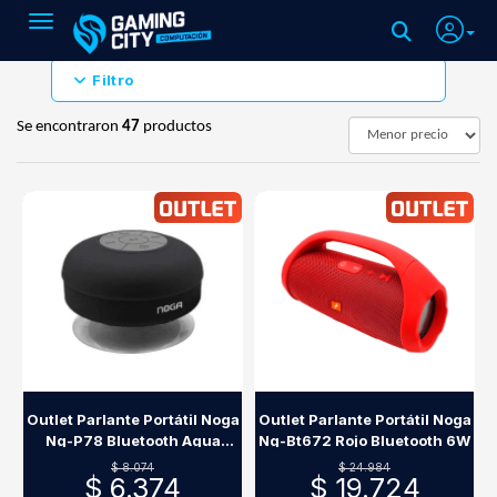
Toggle navigation
Filtro
Se encontraron
47
productos
Outlet Parlante Portátil Noga
Outlet Parlante Portátil Noga
Ng-P78 Bluetooth Agua
Ng-Bt672 Rojo Bluetooth 6W
Negro
$ 8.074
$ 24.984
$ 6.374
$ 19.724