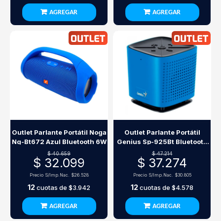
AGREGAR
AGREGAR
Outlet Parlante Portátil Noga
Outlet Parlante Portátil
Ng-Bt672 Azul Bluetooth 6W
Genius Sp-925Bt Bluetooth
10W Azul
$ 40.659
$ 47.214
$ 32.099
$ 37.274
Precio S/Imp.Nac.
$26.528
Precio S/Imp.Nac.
$30.805
12
12
cuotas de
$3.942
cuotas de
$4.578
AGREGAR
AGREGAR