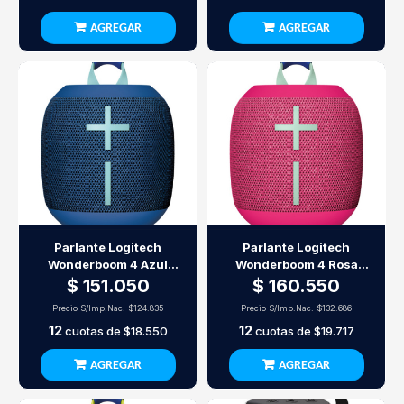
AGREGAR
AGREGAR
Parlante Logitech
Parlante Logitech
Wonderboom 4 Azul
Wonderboom 4 Rosa
Bluetooth
Bluetooth
$ 151.050
$ 160.550
Precio S/Imp.Nac.
$124.835
Precio S/Imp.Nac.
$132.686
12
12
cuotas de
$18.550
cuotas de
$19.717
AGREGAR
AGREGAR