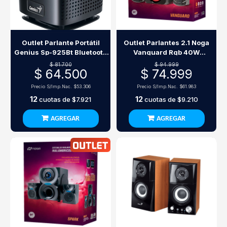
Outlet Parlante Portátil
Outlet Parlantes 2.1 Noga
Genius Sp-925Bt Bluetooth
Vanguard Rgb 40W
10W Negro
Bluetooth
$ 81.700
$ 94.999
$ 64.500
$ 74.999
Precio S/Imp.Nac.
$53.306
Precio S/Imp.Nac.
$61.983
12
12
cuotas de
$7.921
cuotas de
$9.210
AGREGAR
AGREGAR