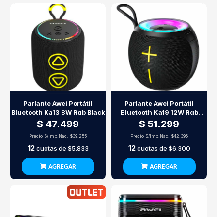
Parlante Awei Portátil
Parlante Awei Portátil
Bluetooth Ka13 8W Rgb Black
Bluetooth Ka19 12W Rgb
Black
$ 47.499
$ 51.299
Precio S/Imp.Nac.
$39.255
Precio S/Imp.Nac.
$42.396
12
12
cuotas de
$5.833
cuotas de
$6.300
AGREGAR
AGREGAR