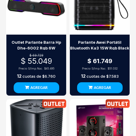
Outlet Parlante Barra Hp
Parlante Awei Portátil
Dhe-6002 Rgb 6W
Bluetooth Ka3 15W Rgb Black
$ 69.729
$ 55.049
$ 61.749
Precio S/Imp.Nac.
$45.495
Precio S/Imp.Nac.
$51.032
12
12
cuotas de
$6.760
cuotas de
$7.583
AGREGAR
AGREGAR