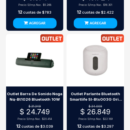
Precio S/Imp.Nac.
$5.268
Precio S/Imp.Nac.
$16.301
12
12
cuotas de
$783
cuotas de
$2.422
AGREGAR
AGREGAR
Outlet Barra De Sonido Noga
Outlet Parlante Bluetooth
Ng-Bt1026 Bluetooth 10W
Smartlife Sl-Bts003G Gris
5W Tws
$ 31.349
$ 34.009
$ 24.749
$ 26.849
Precio S/Imp.Nac.
$20.454
Precio S/Imp.Nac.
$22.189
12
12
cuotas de
$3.039
cuotas de
$3.297