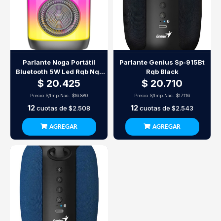
Parlante Noga Portátil
Parlante Genius Sp-915Bt
Bluetooth 5W Led Rgb Ng-
Rgb Black
Bt640 Con Manija Y Mic In
$ 20.425
$ 20.710
Precio S/Imp.Nac.
$16.880
Precio S/Imp.Nac.
$17.116
12
12
cuotas de
$2.508
cuotas de
$2.543
AGREGAR
AGREGAR