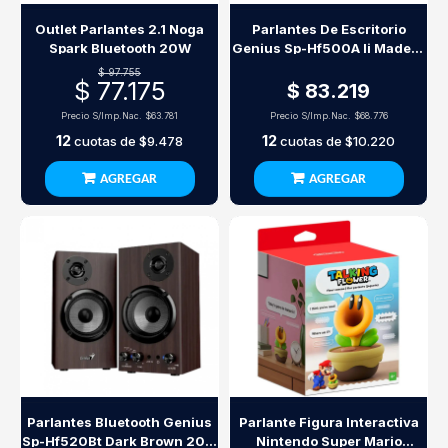
Outlet Parlantes 2.1 Noga
Parlantes De Escritorio
Spark Bluetooth 20W
Genius Sp-Hf500A Ii Madera
16W Rms Jack 3.5Mm
$ 97.755
$ 77.175
$ 83.219
Precio S/Imp.Nac.
$63.781
Precio S/Imp.Nac.
$68.776
12
12
cuotas de
$9.478
cuotas de
$10.220
AGREGAR
AGREGAR
Parlantes Bluetooth Genius
Parlante Figura Interactiva
Sp-Hf520Bt Dark Brown 20W
Nintendo Super Mario