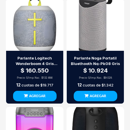
Parlante Logitech
Parlante Noga Portatil
Wonderboom 4 Gris
Bluethooth Ng-Pk08 Gris
Bluetooth
$ 160.550
$ 10.924
Precio S/Imp.Nac.
$132.686
Precio S/Imp.Nac.
$9.028
12
12
cuotas de
$19.717
cuotas de
$1.342
AGREGAR
AGREGAR