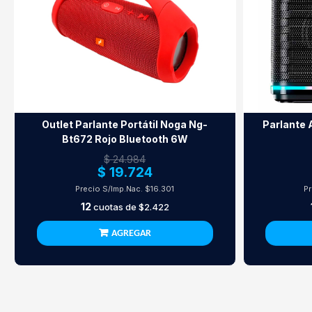
Outlet Parlante Portátil Noga Ng-
Parlante 
Bt672 Rojo Bluetooth 6W
$ 24.984
$ 19.724
Precio S/Imp.Nac.
$16.301
Pr
12
cuotas de
$2.422
AGREGAR