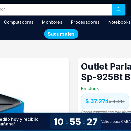
Computadoras
Monitores
Procesadores
Notebooks
Sucursales
Outlet Parl
Sp-925Bt B
En stock
$ 37.274
$ 47.214
Precio especial con transfere
Precio S/Imp.Nac.
$30.805
10
55
26
edilo hoy y recibilo
:
:
Válido para CABA
añana!
1 pago con
tarjeta
de
$ 