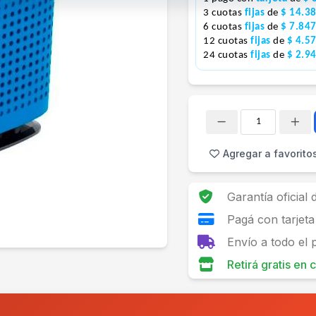
3 cuotas
fijas
de
$ 14.3
6 cuotas
fijas
de
$ 7.84
12 cuotas
fijas
de
$ 4.5
24 cuotas
fijas
de
$ 2.9
Cantidad
Agregar a favorito
Garantía oficial
Pagá con tarjeta
Envío a todo el 
Retirá gratis en