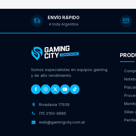
ENVÍO RÁPIDO
A toda Argentina
PROD
Somos especialistas en equipos gaming
Compu
y de alto rendimiento.
Noteb
Placa
Proce
Monit
Rivadavia 17939
Sillas
(11) 2150-9885
Perifé
web@gamingcity.com.ar