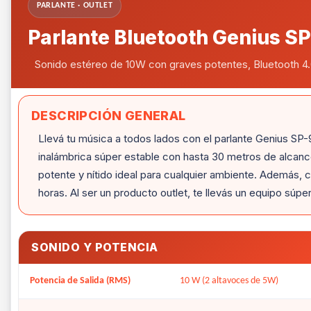
PARLANTE · OUTLET
Parlante Bluetooth Genius S
Sonido estéreo de 10W con graves potentes, Bluetooth 4.0 y
DESCRIPCIÓN GENERAL
Llevá tu música a todos lados con el parlante Genius SP-9
inalámbrica súper estable con hasta 30 metros de alcan
potente y nítido ideal para cualquier ambiente. Además,
horas. Al ser un producto outlet, te llevás un equipo súpe
SONIDO Y POTENCIA
Potencia de Salida (RMS)
10 W (2 altavoces de 5W)