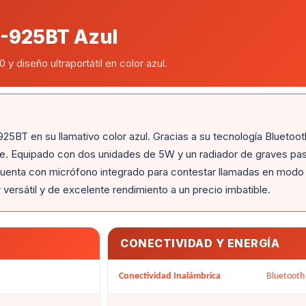
P-925BT Azul
 diseño ultraportátil en color azul.
25BT en su llamativo color azul. Gracias a su tecnología Bluetoot
ce. Equipado con dos unidades de 5W y un radiador de graves pas
 cuenta con micrófono integrado para contestar llamadas en modo
r versátil y de excelente rendimiento a un precio imbatible.
CONECTIVIDAD Y ENERGÍA
Conectividad Inalámbrica
Bluetooth