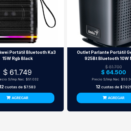
Awei Portátil Bluetooth Ka3
Outlet Parlante Portátil 
15W Rgb Black
925Bt Bluetooth 10W 
$ 81.700
$ 61.749
$ 64.500
ecio S/Imp.Nac.
$51.032
Precio S/Imp.Nac.
$53.
12
12
cuotas de
$7.583
cuotas de
$7.92
AGREGAR
AGREGAR