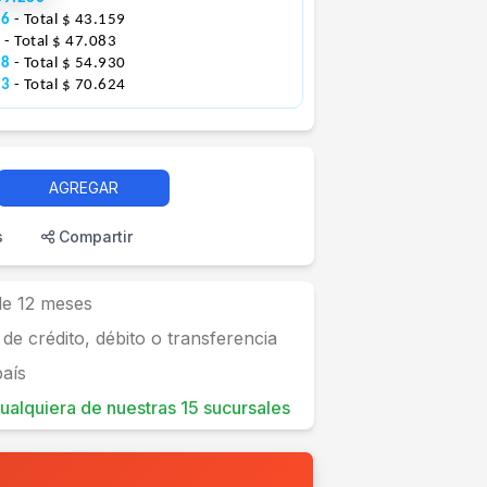
86
- Total $ 43.159
7
- Total $ 47.083
78
- Total $ 54.930
43
- Total $ 70.624
AGREGAR
s
Compartir
 de 12 meses
 de crédito, débito o transferencia
país
 cualquiera de nuestras 15 sucursales