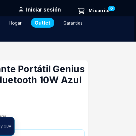
0
Iniciar sesión
Outlet
Hogar
Garantias
ante Portátil Genius
luetooth 10W Azul
ncia
 y GBA
39.236