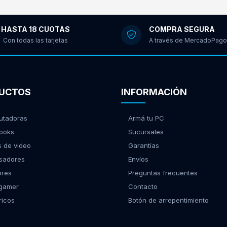
HASTA 18 CUOTAS
COMPRA SEGURA
Con todas las tarjetas
A través de MercadoPago
UCTOS
INFORMACIÓN
tadoras
Armá tu PC
ooks
Sucursales
s de video
Garantías
sadores
Envíos
ores
Preguntas frecuentes
 gamer
Contacto
ricos
Botón de arrepentimiento