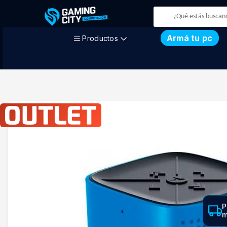
Armá tu pc
Productos
P
m