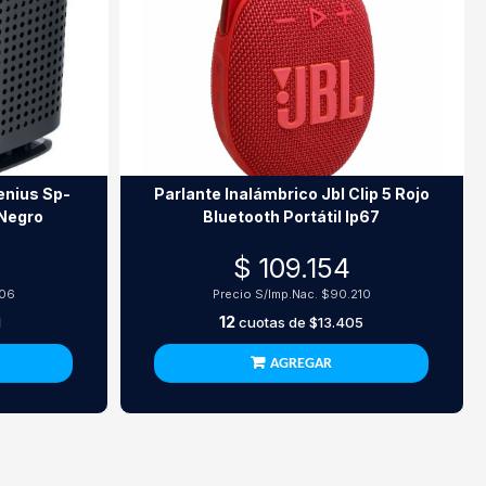
Genius Sp-
Parlante Inalámbrico Jbl Clip 5 Rojo
Negro
Bluetooth Portátil Ip67
$ 109.154
306
Precio S/Imp.Nac.
$90.210
12
1
cuotas de
$13.405
AGREGAR