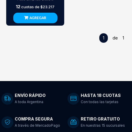
12
cuotas de
$23.217
AGREGAR
1
de 1
ENVÍO RÁPIDO
HASTA 18 CUOTAS
A toda Argentina
Con todas las tarjetas
COMPRA SEGURA
RETIRO GRATUITO
A través de MercadoPago
En nuestras 15 sucursales