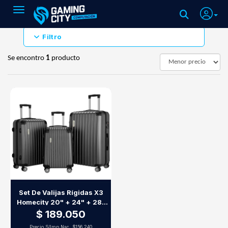
Toggle navigation
Filtro
Se encontro
1
producto
Set De Valijas Rígidas X3
Homecity 20" + 24" + 28"
Gris
$ 189.050
Precio S/Imp.Nac.
$156.240