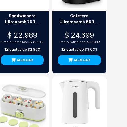
Sandwichera
Cafetera
Ultracomb 750W
Ultramcomb 650Ml
Sw-2800
600W Ca-2203
$ 22.989
$ 24.699
Precio S/Imp.Nac.
$18.999
Precio S/Imp.Nac.
$20.412
12
12
cuotas de
$2.823
cuotas de
$3.033
AGREGAR
AGREGAR