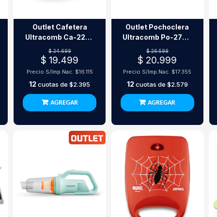
Outlet Cafetera
Outlet Pochoclera
Ultracomb Ca-2203
Ultracomb Po-2700
650Ml 600W
1200W Aire Caliente
$ 24.699
$ 26.599
$ 19.499
$ 20.999
Precio S/Imp.Nac.
$16.115
Precio S/Imp.Nac.
$17.355
12
12
cuotas de
$2.395
cuotas de
$2.579
AGREGAR
AGREGAR