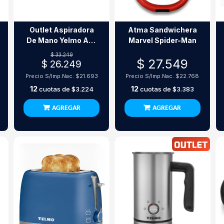
Outlet Aspiradora
Atma Sandwichera
De Mano Yelmo As-
Marvel Spider-Man
3240 Recargable
$ 33.249
$ 27.549
80W
$ 26.249
Precio S/Imp.Nac.
$21.693
Precio S/Imp.Nac.
$22.768
12
12
cuotas de
$3.224
cuotas de
$3.383
AGREGAR
AGREGAR