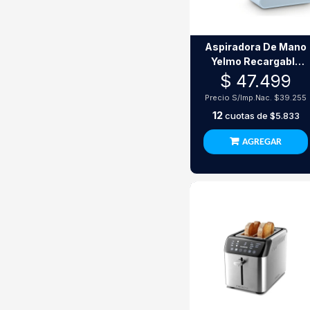
Aspiradora De Mano
Yelmo Recargable
80W As-3244
$ 47.499
Precio S/Imp.Nac.
$39.255
12
cuotas de
$5.833
AGREGAR