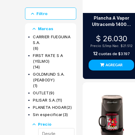
Padmouse
Digitalizadoras
Parlantes
Tablets
Filtro
Plancha A Vapor
Teclados
Ultracomb 1400W
Webcam
Marcas
Pl-4170
$ 26.030
CARRIER FUEGUINA
S.A.
Precio S/Imp.Nac.
$21.512
(6)
12
cuotas de
$3.197
FIRST RATE S A
(YELMO)
AGREGAR
(14)
GOLDMUND S.A.
(PEABODY)
(1)
OUTLET
(9)
PILISAR S.A.
(11)
PLANETA HOGAR
(2)
Sin especificar
(3)
Precio