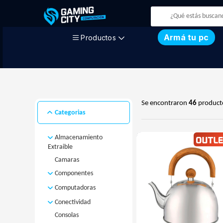
Armá tu pc
Productos
Se encontraron
46
product
Categorias
Almacenamiento
Extraible
Camaras
Disco Externo
MicroSD
Componentes
Pendrive
Computadoras
Discos
Fuentes
Computadoras
Disco M.2
Conectividad
Armadas
Gabinetes
Disco Rigido
Consolas
Access Point
Computadoras