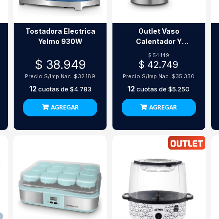
Tostadora Electrica
Outlet Vaso
Yelmo 930W
Calentador Y
Espumador De
$ 54.149
$ 38.949
Leche Yelmo El-9501
$ 42.749
300Ml
Precio S/Imp.Nac.
$32.189
Precio S/Imp.Nac.
$35.330
12
12
cuotas de
$4.783
cuotas de
$5.250
AGREGAR
AGREGAR