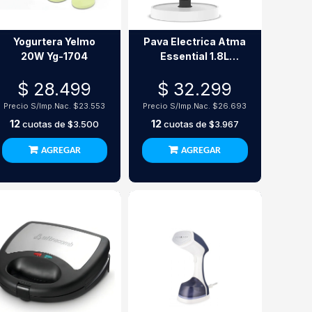
Yogurtera Yelmo
Pava Electrica Atma
20W Yg-1704
Essential 1.8L
Blanca Apagado
$ 28.499
$ 32.299
Automatico
Precio S/Imp.Nac.
$23.553
Precio S/Imp.Nac.
$26.693
12
12
cuotas de
$3.500
cuotas de
$3.967
AGREGAR
AGREGAR