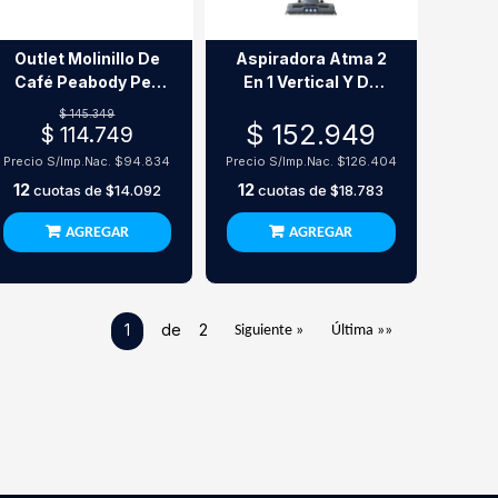
Outlet Molinillo De
Aspiradora Atma 2
Café Peabody Pe-
En 1 Vertical Y De
Mc9400 240G 150W
Mano
$ 145.349
$ 152.949
$ 114.749
Precio S/Imp.Nac.
$94.834
Precio S/Imp.Nac.
$126.404
12
12
cuotas de
$14.092
cuotas de
$18.783
AGREGAR
AGREGAR
1
de 2
Siguiente »
Última »»