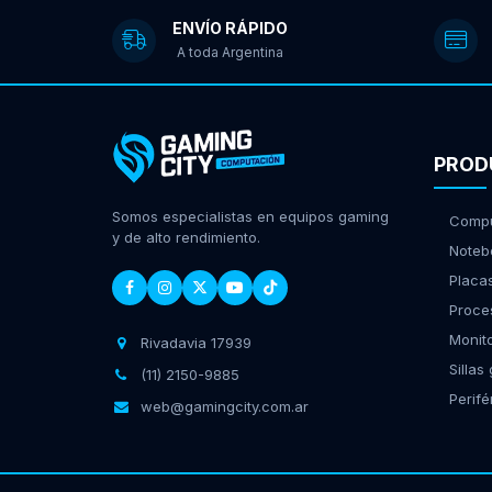
ENVÍO RÁPIDO
A toda Argentina
PROD
Somos especialistas en equipos gaming
Compu
y de alto rendimiento.
Noteb
Placa
Proce
Monit
Rivadavia 17939
Sillas
(11) 2150-9885
Perifé
web@gamingcity.com.ar