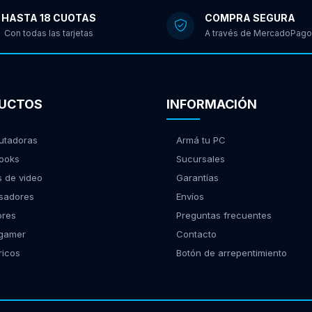
HASTA 18 CUOTAS
COMPRA SEGURA
Con todas las tarjetas
A través de MercadoPago
UCTOS
INFORMACIÓN
tadoras
Armá tu PC
ooks
Sucursales
s de video
Garantías
sadores
Envíos
ores
Preguntas frecuentes
 gamer
Contacto
ricos
Botón de arrepentimiento