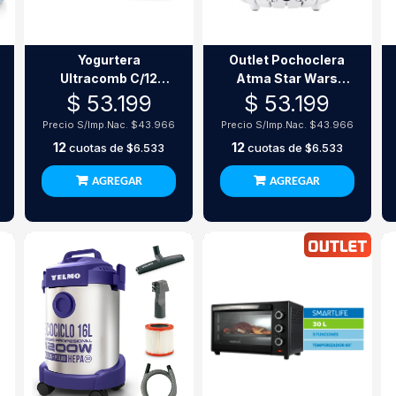
Yogurtera
Outlet Pochoclera
Ultracomb C/12
Atma Star Wars
Frascos 21.5W Yg-
Poat9802Swp 4
$ 53.199
$ 53.199
2712V
Litros
Precio S/Imp.Nac.
$43.966
Precio S/Imp.Nac.
$43.966
12
12
cuotas de
$6.533
cuotas de
$6.533
AGREGAR
AGREGAR