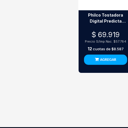
Philco Tostadora
Digital Predicta
925W Acero
$ 69.919
Inoxidable
Precio S/Imp.Nac.
$57.784
12
cuotas de
$8.587
AGREGAR