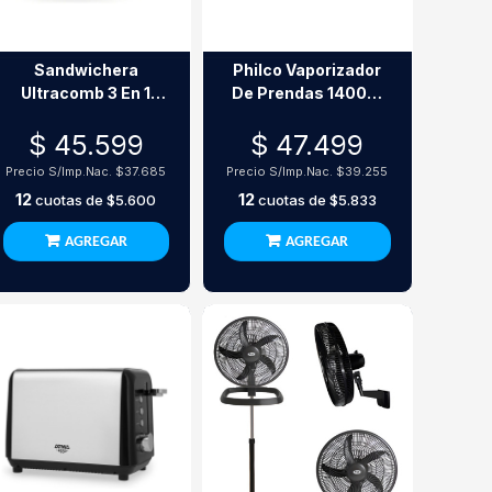
Sandwichera
Philco Vaporizador
Ultracomb 3 En 1
De Prendas 1400W
750W Sw-2801
Gsp6008Ns
$ 45.599
$ 47.499
Precio S/Imp.Nac.
$37.685
Precio S/Imp.Nac.
$39.255
12
12
cuotas de
$5.600
cuotas de
$5.833
AGREGAR
AGREGAR