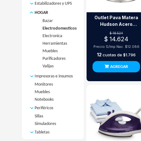
Disco SSD
Memorias Ram
Adaptador WIFI
Estabilizadores y UPS
Armadas Con
Antena
DDR3
Motherboards
Monitor
Estabilizadores
HOGAR
Outlet Pava Matera
Extensor
DDR4
Mini PC
UPS
Mothers
Placas de Video
Bazar
Hudson Acero
Placa de Red
DDR5
AMD
Powered by MSI
Electrodomesticos
Placas de
Procesadores
Inoxidable 1.5L Símil
Router
Notebook
Mothers
$ 18.524
Video AMD
Electronica
Madera
Micro AMD
$ 14.624
Refrigeracion
(SODIMM)
Intel
Switch
Placas de
Herramientas
Micro INTEL
Cooler CPU
Precio S/Imp.Nac.
$12.086
Varios
Video Nvidia
Muebles
12
Cooler
cuotas de
$1.796
Purificadores
Gabinete
Valijas
AGREGAR
Watercooler
Impresoras e insumos
Monitores
Impresoras
Muebles
Insumos
Notebooks
Cartuchos
Periféricos
CD y DVD
Sillas
Auriculares
Resmas
Simuladores
Joysticks
Tintas
Microfonos
Toners
Tabletas
Mouse
Tabletas