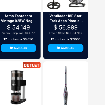
Atma Tostadora
Ventilador 18P Star
Vintage 925W Negro
Trak Aspa Plastica
- Diseño Retro
Stp31-18P
$ 54.149
$ 56.999
Precio S/Imp.Nac.
$44.751
Precio S/Imp.Nac.
$47.107
12
12
cuotas de
$6.650
cuotas de
$7.000
AGREGAR
AGREGAR