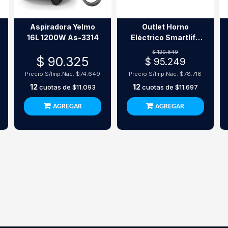
Aspiradora Yelmo
Outlet Horno
16L 1200W As-3314
Eléctrico Smartlife
Grill 30 Litros
$ 120.649
$ 90.325
1600W
$ 95.249
Precio S/Imp.Nac.
$74.649
Precio S/Imp.Nac.
$78.718
12
12
cuotas de
$11.093
cuotas de
$11.697
AGREGAR
AGREGAR