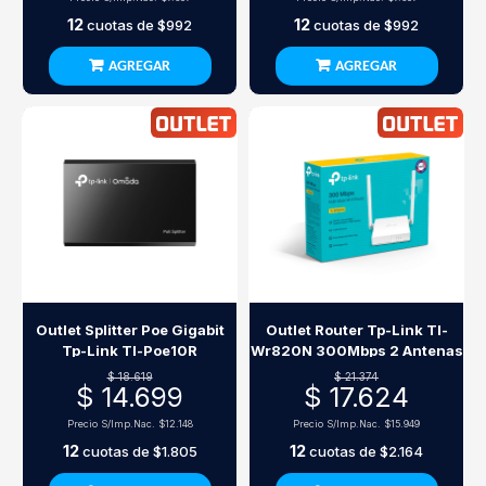
12
12
cuotas de
$992
cuotas de
$992
AGREGAR
AGREGAR
Outlet Splitter Poe Gigabit
Outlet Router Tp-Link Tl-
Tp-Link Tl-Poe10R
Wr820N 300Mbps 2 Antenas
$ 18.619
$ 21.374
$ 14.699
$ 17.624
Precio S/Imp.Nac.
$12.148
Precio S/Imp.Nac.
$15.949
12
12
cuotas de
$1.805
cuotas de
$2.164