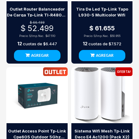
Outlet Router Balanceador
Tira De Led Tp-Link Tapo
De Carga Tp-Link Tl-R480T+
L930-5 Multicolor Wifi
Broadband
$ 66.499
$ 52.499
$ 61.655
Precio S/Imp.Nac.
$47.510
Precio S/Imp.Nac.
$50.955
12
12
cuotas de
$6.447
cuotas de
$7.572
AGREGAR
AGREGAR
OFERTA!
Outlet Access Point Tp-Link
Sistema Wifi Mesh Tp-Link
Cpe605 Outdoor 5Ghz
Deco E4 Ac1200 (Pack X2)