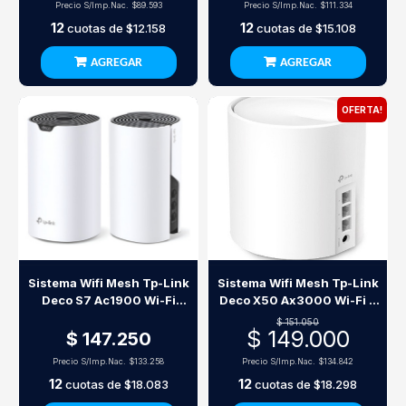
Precio S/Imp.Nac.
$89.593
Precio S/Imp.Nac.
$111.334
12
12
cuotas de
$12.158
cuotas de
$15.108
AGREGAR
AGREGAR
OFERTA!
Sistema Wifi Mesh Tp-Link
Sistema Wifi Mesh Tp-Link
Deco S7 Ac1900 Wi-Fi
Deco X50 Ax3000 Wi-Fi 6
System (Pack X2)
(Pack X1)
$ 151.050
$ 149.000
$ 147.250
Precio S/Imp.Nac.
$133.258
Precio S/Imp.Nac.
$134.842
12
12
cuotas de
$18.083
cuotas de
$18.298