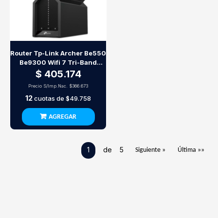
Router Tp-Link Archer Be550
Be9300 Wifi 7 Tri-Band
Multigigabit
$ 405.174
Precio S/Imp.Nac.
$366.673
12
cuotas de
$49.758
AGREGAR
1
de 5
Siguiente »
Última »»