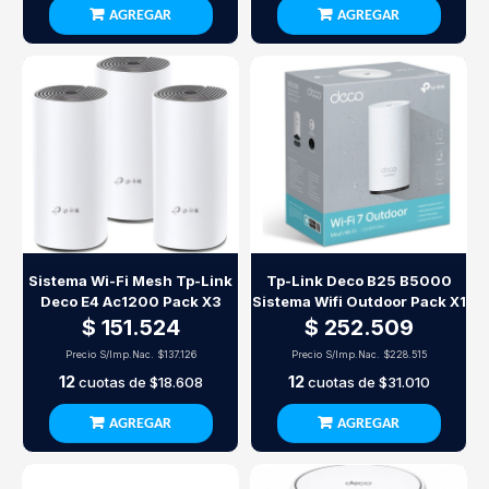
AGREGAR
AGREGAR
Sistema Wi-Fi Mesh Tp-Link
Tp-Link Deco B25 B5000
Deco E4 Ac1200 Pack X3
Sistema Wifi Outdoor Pack X1
$ 151.524
$ 252.509
Precio S/Imp.Nac.
$137.126
Precio S/Imp.Nac.
$228.515
12
12
cuotas de
$18.608
cuotas de
$31.010
AGREGAR
AGREGAR