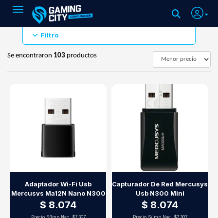
Toggle navigation
Filtro
Se encontraron
103
productos
Adaptador Wi-Fi Usb
Capturador De Red Mercusys
Mercusys Ma12N Nano N300
Usb N300 Mini
$ 8.074
$ 8.074
Precio S/Imp.Nac.
$7.307
Precio S/Imp.Nac.
$7.307