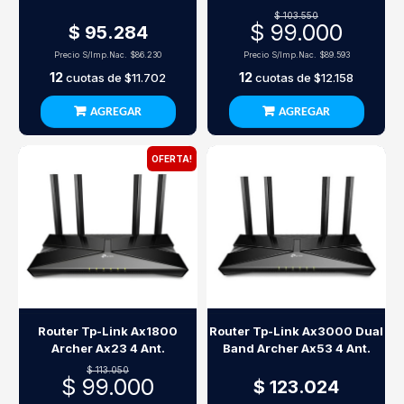
150Mbps 23Dbi
$ 103.550
$ 99.000
$ 95.284
Precio S/Imp.Nac.
$86.230
Precio S/Imp.Nac.
$89.593
12
12
cuotas de
$11.702
cuotas de
$12.158
AGREGAR
AGREGAR
OFERTA!
Router Tp-Link Ax1800
Router Tp-Link Ax3000 Dual
Archer Ax23 4 Ant.
Band Archer Ax53 4 Ant.
$ 113.050
$ 99.000
$ 123.024