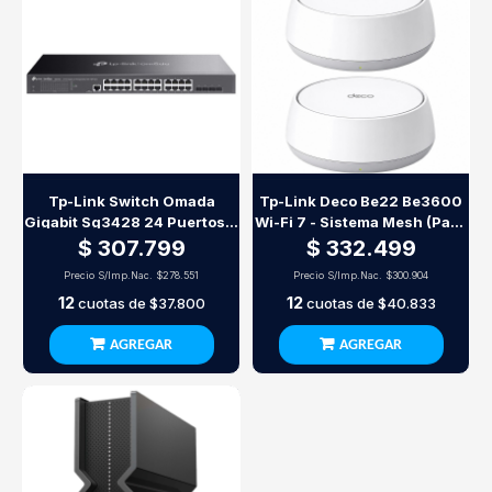
Tp-Link Switch Omada
Tp-Link Deco Be22 Be3600
Gigabit Sg3428 24 Puertos +
Wi-Fi 7 - Sistema Mesh (Pack
4 Sfp
X2)
$ 307.799
$ 332.499
Precio S/Imp.Nac.
$278.551
Precio S/Imp.Nac.
$300.904
12
12
cuotas de
$37.800
cuotas de
$40.833
AGREGAR
AGREGAR