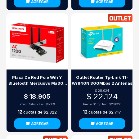
AGREGAR
AGREGAR
Placa De Red Pcie Wifi Y
Outlet Router Tp-Link Tl-
Bluetooth Mercusys Ma30E
Wr840N 300Mbps 2 Antenas
Ac1200 Dual Band
$ 28.024
$ 22.124
$ 18.905
Precio S/Imp.Nac.
$17.109
Precio S/Imp.Nac.
$20.022
12
12
cuotas de
$2.322
cuotas de
$2.717
AGREGAR
AGREGAR