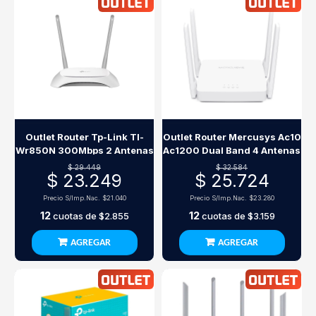
Outlet Router Tp-Link Tl-
Outlet Router Mercusys Ac10
Wr850N 300Mbps 2 Antenas
Ac1200 Dual Band 4 Antenas
$ 29.449
$ 32.584
$ 23.249
$ 25.724
Precio S/Imp.Nac.
$21.040
Precio S/Imp.Nac.
$23.280
12
12
cuotas de
$2.855
cuotas de
$3.159
AGREGAR
AGREGAR