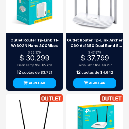
Outlet Router Tp-Link Tl-
Outlet Router Tp-Link Archer
Wr802N Nano 300Mbps
C60 Ac1350 Dual Band 5
Antenas
$ 38.379
$ 47.879
$ 30.299
$ 37.799
Precio S/Imp.Nac.
$27.420
Precio S/Imp.Nac.
$34.207
12
12
cuotas de
$3.721
cuotas de
$4.642
AGREGAR
AGREGAR