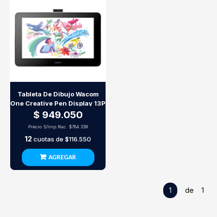
Tableta De Dibujo Wacom
One Creative Pen Display 13P
$ 949.050
Precio S/Imp.Nac.
$784.339
12
cuotas de
$116.550
AGREGAR
1
de 1