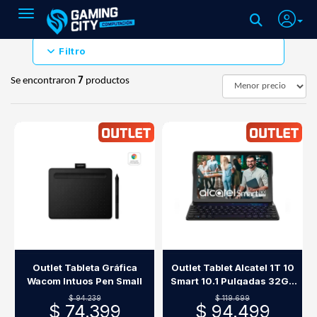
Toggle navigation
Filtro
Se encontraron
7
productos
Outlet Tableta Gráfica
Outlet Tablet Alcatel 1T 10
Wacom Intuos Pen Small
Smart 10.1 Pulgadas 32Gb
2Gb Ram Black
$ 94.239
$ 119.699
$ 74.399
$ 94.499