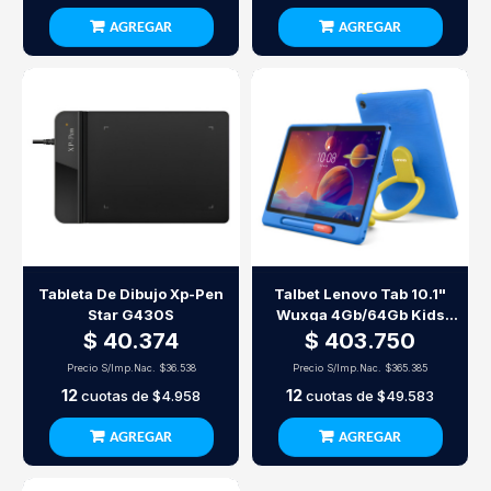
AGREGAR
AGREGAR
Tableta De Dibujo Xp-Pen
Talbet Lenovo Tab 10.1"
Star G430S
Wuxga 4Gb/64Gb Kids
Bumper Case
$ 40.374
$ 403.750
Precio S/Imp.Nac.
$36.538
Precio S/Imp.Nac.
$365.385
12
12
cuotas de
$4.958
cuotas de
$49.583
AGREGAR
AGREGAR