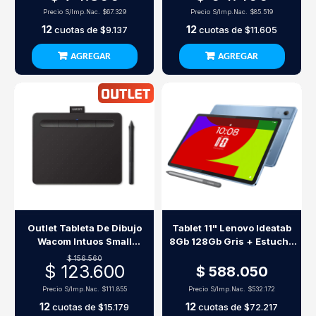
Precio S/Imp.Nac.
$67.329
Precio S/Imp.Nac.
$85.519
12
12
cuotas de
$9.137
cuotas de
$11.605
AGREGAR
AGREGAR
Outlet Tableta De Dibujo
Tablet 11" Lenovo Ideatab
Wacom Intuos Small
8Gb 128Gb Gris + Estuche
Bluetooth Negra
Folio + Lápiz Óptico
$ 156.560
$ 123.600
$ 588.050
Precio S/Imp.Nac.
$111.855
Precio S/Imp.Nac.
$532.172
12
12
cuotas de
$15.179
cuotas de
$72.217