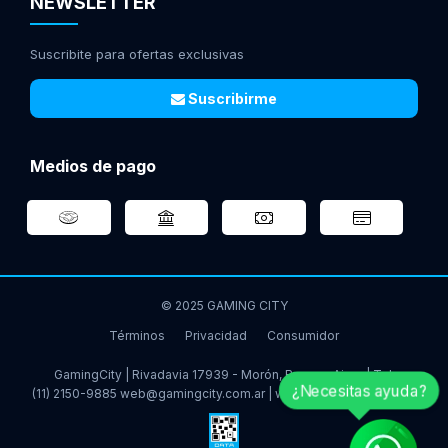
NEWSLETTER
Suscribite para ofertas exclusivas
Suscribirme
Medios de pago
© 2025 GAMING CITY
Términos
Privacidad
Consumidor
GamingCity | Rivadavia 17939 - Morón, Buenos Aires | Tel:
¿Necesitas ayuda?
(11) 2150-9885
web@gamingcity.com.ar
|
www.gamingcity.com.ar