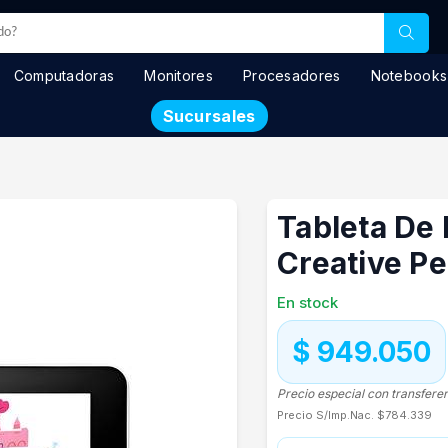
Computadoras
Monitores
Procesadores
Notebooks
Sucursales
Tableta De
Creative Pe
En stock
$ 949.050
Precio especial con transfere
Precio S/Imp.Nac.
$784.339