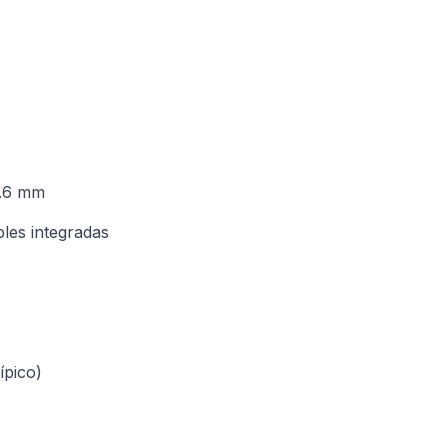
4.6 mm
bles integradas
ípico)