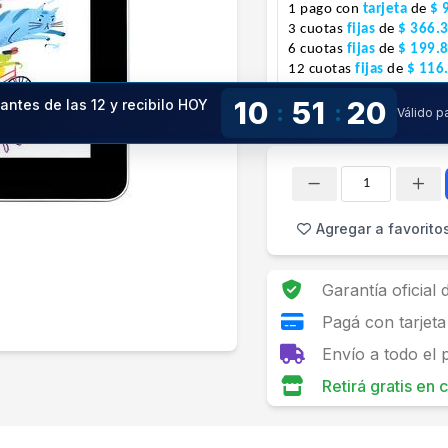
1 pago con
tarjeta
de
$ 
3 cuotas
fijas
de
$ 366.
6 cuotas
fijas
de
$ 199.
12 cuotas
fijas
de
$ 116
24 cuotas
fijas
de
$ 74.
10
51
19
 antes de las 12 y recibilo HOY
:
:
Válido p
!
Cantidad
Agregar a favorito
Garantía oficial
Pagá con tarjeta
Envío a todo el 
Retirá gratis en