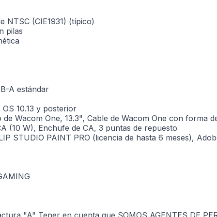
de NTSC (CIE1931) (típico)
n pilas
nética
SB-A estándar
 OS 10.13 y posterior
tivo de Wacom One, 13.3", Cable de Wacom One con forma 
CA (10 W), Enchufe de CA, 3 puntas de repuesto
CLIP STUDIO PAINT PRO (licencia de hasta 6 meses), Ado
 GAMING
as factura "A" Tener en cuenta que SOMOS AGENTES DE P