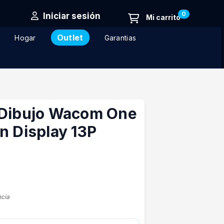
0
Iniciar sesión
Outlet
Hogar
Garantias
 Dibujo Wacom One
n Display 13P
ncia