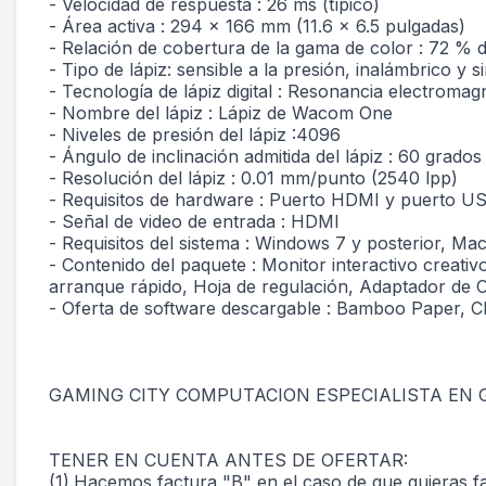
- Velocidad de respuesta : 26 ms (típico)
- Área activa : 294 x 166 mm (11.6 x 6.5 pulgadas)
- Relación de cobertura de la gama de color : 72 % 
- Tipo de lápiz: sensible a la presión, inalámbrico y si
- Tecnología de lápiz digital : Resonancia electromag
- Nombre del lápiz : Lápiz de Wacom One
- Niveles de presión del lápiz :4096
- Ángulo de inclinación admitida del lápiz : 60 grados
- Resolución del lápiz : 0.01 mm/punto (2540 lpp)
- Requisitos de hardware : Puerto HDMI y puerto U
- Señal de video de entrada : HDMI
- Requisitos del sistema : Windows 7 y posterior, Mac
- Contenido del paquete : Monitor interactivo crea
arranque rápido, Hoja de regulación, Adaptador de 
- Oferta de software descargable : Bamboo Paper, 
GAMING CITY COMPUTACION ESPECIALISTA EN
TENER EN CUENTA ANTES DE OFERTAR:
(1).Hacemos factura "B" en el caso de que quier