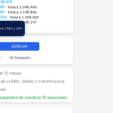
998.999
300
- Total $ 1.098.900
800
- Total $ 1.198.800
.550
- Total $ 1.398.600
925
- Total $ 1.798.197
ara CABA y GBA
AGREGAR
s
Compartir
 de 12 meses
 de crédito, débito o transferencia
país
 cualquiera de nuestras 15 sucursales