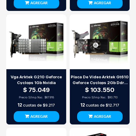
AGREGAR
AGREGAR
Vga Arktek G210 Geforce
Placa De Video Arktek Gt610
Cyclops 1Gb Nvidia
Geforce Cyclops 2Gb Ddr3
Nvidia
$ 75.049
$ 103.550
Precio S/Imp.Nac.
$67.918
Precio S/Imp.Nac.
$93.710
12
12
cuotas de
$9.217
cuotas de
$12.717
AGREGAR
AGREGAR