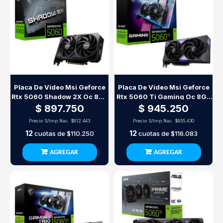
Placa De Video Msi Geforce
Placa De Video Msi Geforce
Rtx 5060 Shadow 2X Oc 8Gb
Rtx 5060 Ti Gaming Oc 8Gb
Gddr7
Gddr7
$ 897.750
$ 945.250
Precio S/Imp.Nac.
$812.443
Precio S/Imp.Nac.
$855.430
12
12
cuotas de
$110.250
cuotas de
$116.083
AGREGAR
AGREGAR