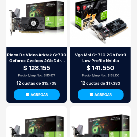
Placa De Video Arktek Gt730
Vga Msi Gt 710 2Gb Ddr3
Geforce Cyclops 2Gb Ddr3
Low Profile Nvidia
Nvidia
$ 128.155
$ 141.550
Precio S/Imp.Nac.
$115.977
Precio S/Imp.Nac.
$128.100
12
12
cuotas de
$15.738
cuotas de
$17.383
AGREGAR
AGREGAR