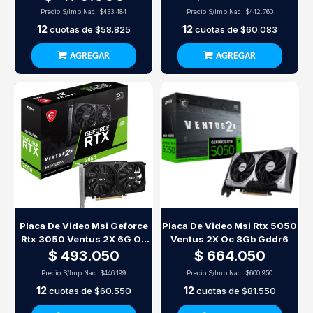
Precio S/Imp.Nac.
$433.484
Precio S/Imp.Nac.
$442.760
12
12
cuotas de
$58.825
cuotas de
$60.083
AGREGAR
AGREGAR
Placa De Video Msi Geforce
Placa De Video Msi Rtx 5050
Rtx 3050 Ventus 2X 6G Oc
Ventus 2X Oc 8Gb Gddr6
6Gb Gddr6
$ 493.050
$ 664.050
Precio S/Imp.Nac.
$446.199
Precio S/Imp.Nac.
$600.950
12
12
cuotas de
$60.550
cuotas de
$81.550