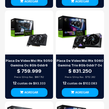
AGREGAR
AGREGAR
Placa De Video Msi Rtx 5050
Placa De Video Msi Rtx 5060
Gaming Oc 8Gb Gddr6
Gaming Trio 8Gb Gddr7 Oc
$ 759.999
$ 831.250
Precio S/Imp.Nac.
$687.782
Precio S/Imp.Nac.
$752.262
12
12
cuotas de
$93.333
cuotas de
$102.083
AGREGAR
AGREGAR