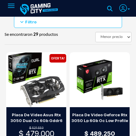
Toggle navigation
Filtro
Se encontraron
29
productos
OFERTA!
Placa De Video Asus Rtx
Placa De Video Geforce Rtx
3050 Dual Oc 6Gb Gddr6
3050 Lp 6Gb Oc Low Profile
$ 521.550
$ 479.000
$ 489.250