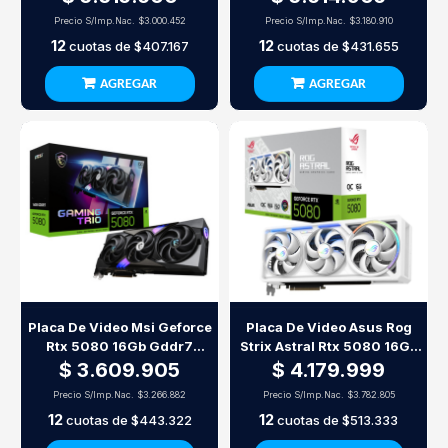
Precio S/Imp.Nac.
$3.000.452
Precio S/Imp.Nac.
$3.180.910
12
12
cuotas de
$407.167
cuotas de
$431.655
AGREGAR
AGREGAR
Placa De Video Msi Geforce
Placa De Video Asus Rog
Rtx 5080 16Gb Gddr7
Strix Astral Rtx 5080 16Gb
Gaming Trio Oc
Gddr7 Oc White
$ 3.609.905
$ 4.179.999
Precio S/Imp.Nac.
$3.266.882
Precio S/Imp.Nac.
$3.782.805
12
12
cuotas de
$443.322
cuotas de
$513.333