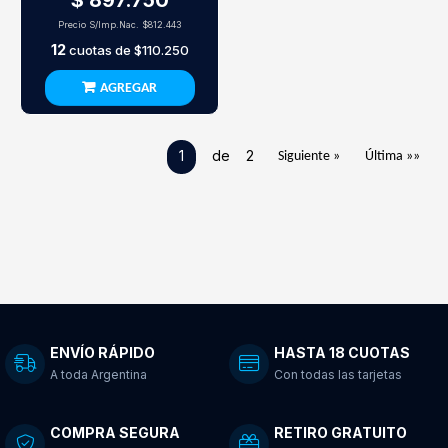
$ 897.750
Precio S/Imp.Nac.
$812.443
12
cuotas de
$110.250
AGREGAR
1
de 2
Siguiente »
Última »»
ENVÍO RÁPIDO
HASTA 18 CUOTAS
A toda Argentina
Con todas las tarjetas
COMPRA SEGURA
RETIRO GRATUITO