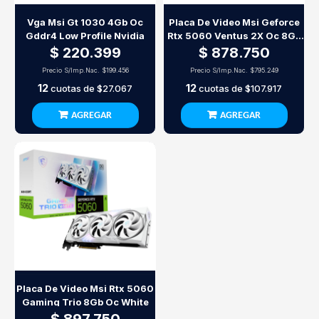
Vga Msi Gt 1030 4Gb Oc
Placa De Video Msi Geforce
Gddr4 Low Profile Nvidia
Rtx 5060 Ventus 2X Oc 8Gb
Gddr7
$ 220.399
$ 878.750
Precio S/Imp.Nac.
$199.456
Precio S/Imp.Nac.
$795.249
12
12
cuotas de
$27.067
cuotas de
$107.917
AGREGAR
AGREGAR
Placa De Video Msi Rtx 5060
Gaming Trio 8Gb Oc White