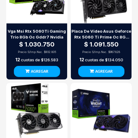
Vga Msi Rtx 5060Ti Gaming
Placa De Video Asus Geforce
Trio 8Gb Oc Gddr7 Nvidia
Rtx 5060 Ti Prime Oc 8Gb
Gddr7
$ 1.030.750
$ 1.091.550
Precio S/Imp.Nac.
$932.805
Precio S/Imp.Nac.
$987.828
12
12
cuotas de
$126.583
cuotas de
$134.050
AGREGAR
AGREGAR