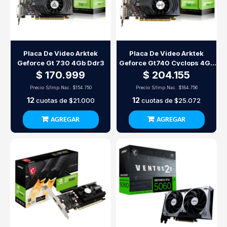
Placa De Video Arktek
Placa De Video Arktek
Geforce Gt 730 4Gb Ddr3
Geforce Gt740 Cyclops 4Gb
Gddr5 Nvidia
$ 170.999
$ 204.155
Precio S/Imp.Nac.
$154.750
Precio S/Imp.Nac.
$184.756
12
12
cuotas de
$21.000
cuotas de
$25.072
AGREGAR
AGREGAR