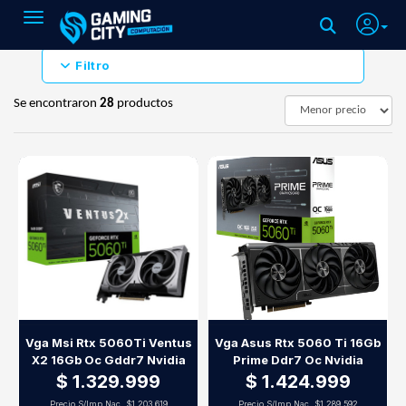
Toggle navigation
Filtro
Se encontraron
28
productos
Vga Msi Rtx 5060Ti Ventus
Vga Asus Rtx 5060 Ti 16Gb
X2 16Gb Oc Gddr7 Nvidia
Prime Ddr7 Oc Nvidia
$ 1.329.999
$ 1.424.999
Precio S/Imp.Nac.
$1.203.619
Precio S/Imp.Nac.
$1.289.592