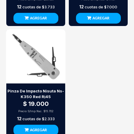
12
12
cuotas de
$3.733
cuotas de
$7.000
AGREGAR
AGREGAR
Pinza De Impacto Nisuta Ns-
K350 Red Rj45
$ 19.000
Precio S/Imp.Nac.
$15.702
12
cuotas de
$2.333
AGREGAR