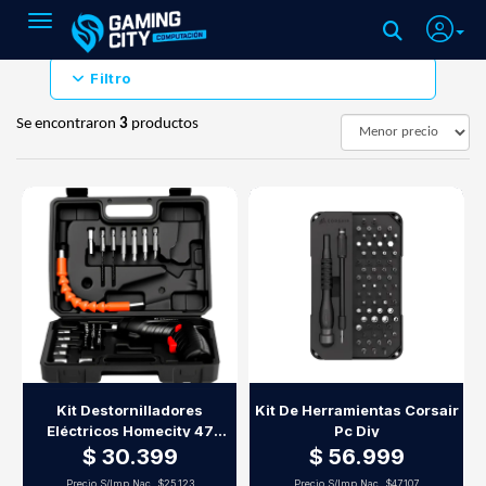
Toggle navigation
Filtro
Se encontraron
3
productos
Kit Destornilladores
Kit De Herramientas Corsair
Eléctricos Homecity 47
Pc Diy
Piezas 4.8V Batería Litio
$ 30.399
$ 56.999
Precio S/Imp.Nac.
$25.123
Precio S/Imp.Nac.
$47.107