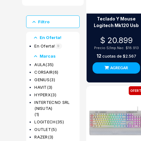
Tabletas
Digitalizadoras
Teclado Y Mouse
Tablets
Filtro
Logitech Mk120 Usb
En Oferta!
$ 20.899
En Oferta!
9
Precio S/Imp.Nac.
$18.913
12
Marcas
cuotas de
$2.567
AULA
(35)
AGREGAR
CORSAIR
(6)
GENIUS
(3)
HAVIT
(3)
OFERT
HYPERX
(3)
INTERTECNO SRL
(NISUTA)
(1)
LOGITECH
(35)
OUTLET
(5)
RAZER
(3)