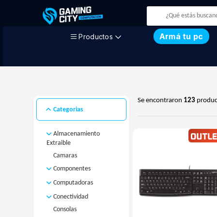
Armá tu pc
Productos
Se encontraron
123
produc
Categorias
Almacenamiento
Extraible
Camaras
Disco Externo
MicroSD
Componentes
Pendrive
Computadoras
Discos
Fuentes
Computadoras
Disco M.2
Conectividad
Armadas
Gabinetes
Disco Rigido
Consolas
Access Point
Computadoras