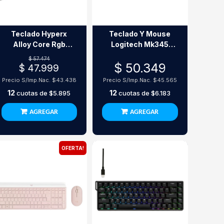
Teclado Hyperx
Teclado Y Mouse
Alloy Core Rgb
Logitech Mk345
Gaming Membrane
Inalambrico
$ 57.474
$ 50.349
Esp
$ 47.999
Precio S/Imp.Nac.
$43.438
Precio S/Imp.Nac.
$45.565
12
12
cuotas de
$5.895
cuotas de
$6.183
AGREGAR
AGREGAR
OFERTA!