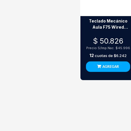
Teclado Mecánico
Aula F75 Wired
Rainbow Switch
$ 50.826
Outemu Red White
Precio S/Imp.Nac.
$45.996
12
cuotas de
$6.242
AGREGAR