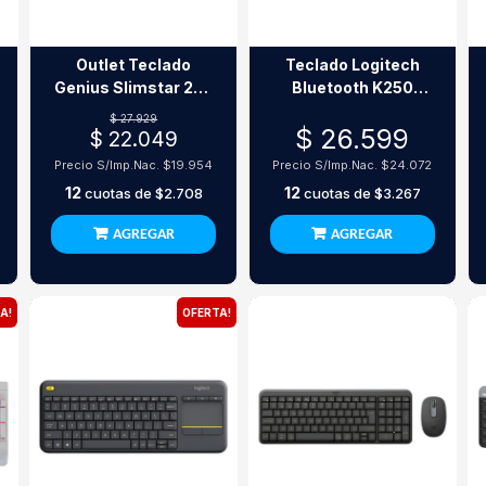
Outlet Teclado
Teclado Logitech
Genius Slimstar 230
Bluetooth K250
Usb White
Pebble White
$ 27.929
$ 26.599
$ 22.049
Precio S/Imp.Nac.
$19.954
Precio S/Imp.Nac.
$24.072
12
12
cuotas de
$2.708
cuotas de
$3.267
AGREGAR
AGREGAR
A!
OFERTA!