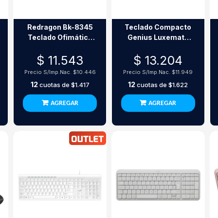
Redragon Bk-8345
Teclado Compacto
Teclado Ofimática
Genius Luxemate
Con Cable Usb
120 Black Usb
$ 11.543
$ 13.204
Teclas Retro
Precio S/Imp.Nac.
$10.446
Precio S/Imp.Nac.
$11.949
12
12
cuotas de
$1.417
cuotas de
$1.622
AGREGAR
AGREGAR