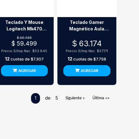
Teclado Y Mouse
Teclado Gamer
Logitech Mk470
Magnético Aula
Inalambrico Rosa
Win68He Greywood
$ 66.499
$ 63.174
Black Español
$ 59.499
Precio S/Imp.Nac.
$53.845
Precio S/Imp.Nac.
$57.171
12
12
cuotas de
$7.307
cuotas de
$7.758
AGREGAR
AGREGAR
1
de 5
Siguiente »
Última »»