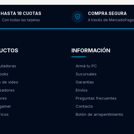
HASTA 18 CUOTAS
COMPRA SEGURA
Con todas las tarjetas
A través de MercadoPago
UCTOS
INFORMACIÓN
tadoras
Armá tu PC
ooks
Sucursales
s de video
Garantías
sadores
Envíos
ores
Preguntas frecuentes
 gamer
Contacto
ricos
Botón de arrepentimiento