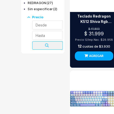
REDRAGON
(27)
Sin especificar
(2)
Teclado Redragon
Precio
K512 Shiva Rgb
White (Es)
$ 41.800
$ 31.999
Precio S/Imp.Nac.
$28.958
12
cuotas de
$3.930
AGREGAR