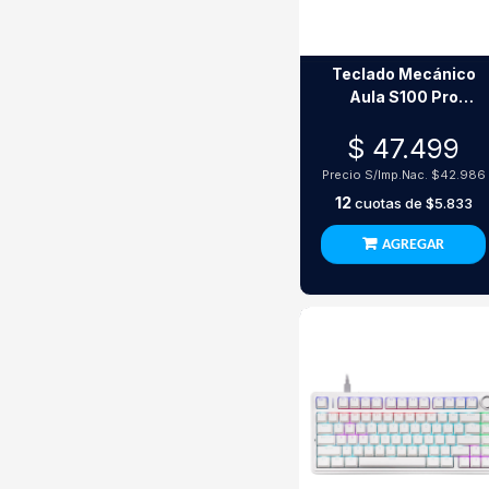
Teclado Mecánico
Aula S100 Pro
Inalámbrico Rgb 99
$ 47.499
Teclas Switch Red
Precio S/Imp.Nac.
$42.986
12
cuotas de
$5.833
AGREGAR