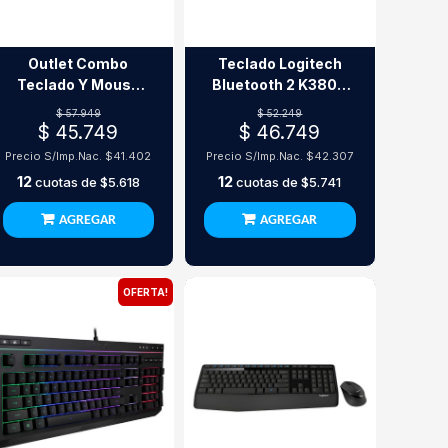
Outlet Combo
Teclado Logitech
Teclado Y Mouse
Bluetooth 2 K380S
Logitech Mk470
Graphite
$ 57.949
$ 52.249
Inalámbrico
$ 45.749
$ 46.749
Precio S/Imp.Nac.
$41.402
Precio S/Imp.Nac.
$42.307
12
12
cuotas de
$5.618
cuotas de
$5.741
AGREGAR
AGREGAR
OFERTA!