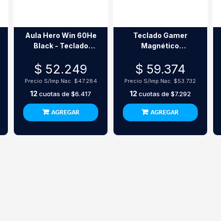
Aula Hero Win 60He
Teclado Gamer
Black - Teclado
Magnético
Mecánico 60%
Inalámbrico Aula
$ 52.249
$ 59.374
Switches
Mini60 He Stormrise
Magnéticos
Black Inglés
Precio S/Imp.Nac.
$47.284
Precio S/Imp.Nac.
$53.732
Greywood
12
12
cuotas de
$6.417
cuotas de
$7.292
AGREGAR
AGREGAR