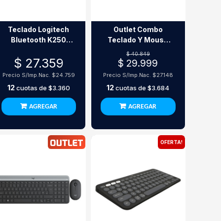
Teclado Logitech
Outlet Combo
Bluetooth K250
Teclado Y Mouse
Pebble Rosa
Logitech Mk250
$ 40.849
$ 27.359
Inalámbrico
$ 29.999
Bluetooth
Precio S/Imp.Nac.
$24.759
Precio S/Imp.Nac.
$27.148
12
12
cuotas de
$3.360
cuotas de
$3.684
AGREGAR
AGREGAR
OFERTA!