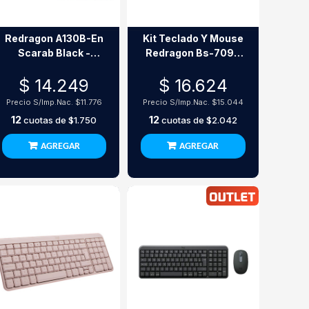
Redragon A130B-En
Kit Teclado Y Mouse
Scarab Black -
Redragon Bs-7092
Keycaps Premium
Usb Qwerty Negro
$ 14.249
$ 16.624
Para Teclados
Mecánicos
Precio S/Imp.Nac.
$11.776
Precio S/Imp.Nac.
$15.044
12
12
cuotas de
$1.750
cuotas de
$2.042
AGREGAR
AGREGAR