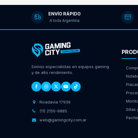
ENVÍO RÁPIDO
A toda Argentina
PROD
Somos especialistas en equipos gaming
Compu
y de alto rendimiento.
Noteb
Placa
Proce
Monit
Rivadavia 17939
Sillas
(11) 2150-9885
Perifé
web@gamingcity.com.ar