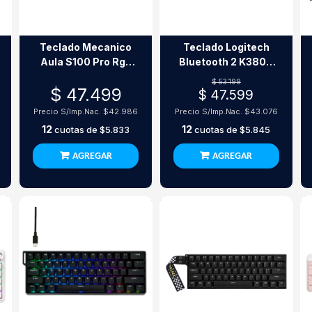
Teclado Mecanico
Teclado Logitech
Aula S100 Pro Rgb
Bluetooth 2 K380S
Switch Brown Tri
Rosa
$ 53.199
$ 47.499
Mode 99 Teclas
$ 47.599
Precio S/Imp.Nac.
$42.986
Precio S/Imp.Nac.
$43.076
12
12
cuotas de
$5.833
cuotas de
$5.845
AGREGAR
AGREGAR