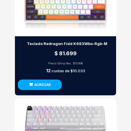
Teclado Redragon Fidd K683Wbo-Rgb-M
$ 81.699
Precio S/Imp.Nac.
$73.936
12
cuotas de
$10.033
AGREGAR