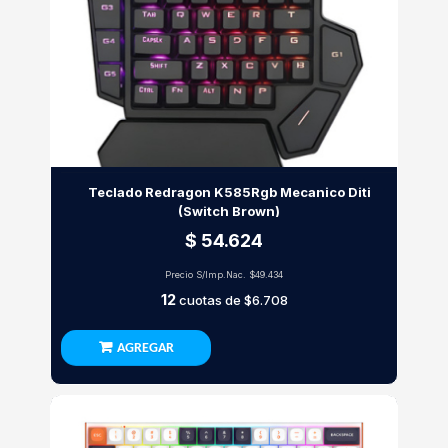
Teclado Redragon K585Rgb Mecanico Diti
(Switch Brown)
$ 54.624
Precio S/Imp.Nac.
$49.434
12
cuotas de
$6.708
AGREGAR