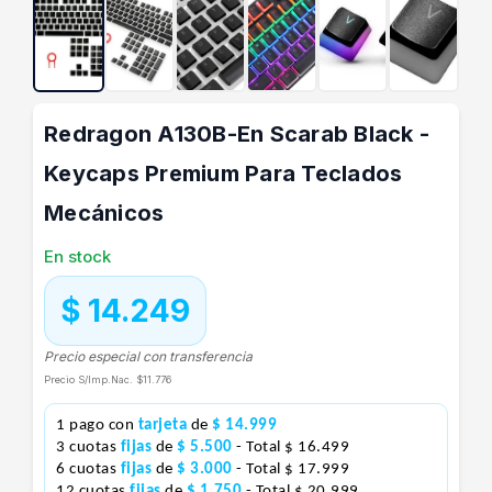
Redragon A130B-En Scarab Black -
Keycaps Premium Para Teclados
Mecánicos
En stock
$ 14.249
Precio especial con transferencia
Precio S/Imp.Nac.
$11.776
1 pago con
tarjeta
de
$ 14.999
3 cuotas
fijas
de
$ 5.500
- Total $ 16.499
6 cuotas
fijas
de
$ 3.000
- Total $ 17.999
12 cuotas
fijas
de
$ 1.750
- Total $ 20.999