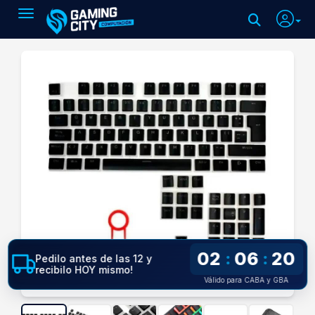
Toggle navigation
02
06
19
:
:
Pedilo antes de las 12 y
recibilo HOY mismo!
Válido para CABA y GBA