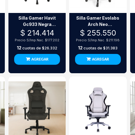
Silla Gamer Havit
Silla Gamer Evolabs
Gc933 Negra
Arch Neo
Reclinable 130°
Ergonómica
$ 214.414
$ 255.550
Reclinable
Precio S/Imp.Nac.
$177.202
Precio S/Imp.Nac.
$211.198
12
12
cuotas de
$26.332
cuotas de
$31.383
AGREGAR
AGREGAR