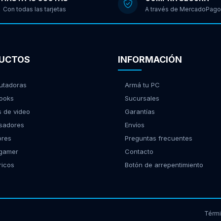
Con todas las tarjetas
A través de MercadoPago
UCTOS
INFORMACIÓN
tadoras
Armá tu PC
ooks
Sucursales
s de video
Garantías
sadores
Envíos
ores
Preguntas frecuentes
 gamer
Contacto
ricos
Botón de arrepentimiento
Térm