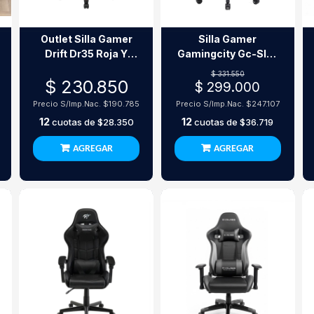
Outlet Silla Gamer
Silla Gamer
Drift Dr35 Roja Y
Gamingcity Gc-Sl01
Negra (Sin 1 Apoya
Negra Ergonómica
$ 331.550
$ 230.850
Brazos)
150Kg
$ 299.000
Precio S/Imp.Nac.
$190.785
Precio S/Imp.Nac.
$247.107
12
12
cuotas de
$28.350
cuotas de
$36.719
AGREGAR
AGREGAR