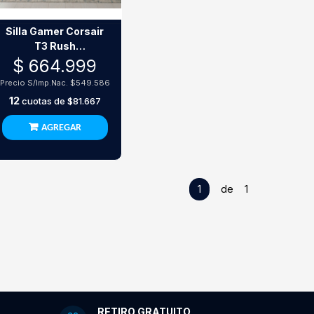
Silla Gamer Corsair
T3 Rush
Gris/Carbon
$ 664.999
Precio S/Imp.Nac.
$549.586
12
cuotas de
$81.667
AGREGAR
1
de 1
RETIRO GRATUITO