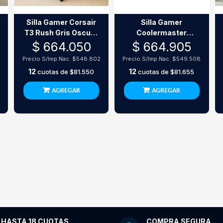
Silla Gamer Corsair
Silla Gamer
T3 Rush Gris Oscuro
Coolermaster
(Charcoal)
Caliber X1C Grey
$ 664.050
$ 664.905
2
Precio S/Imp.Nac.
$548.802
Precio S/Imp.Nac.
$549.508
12
12
cuotas de
$81.550
cuotas de
$81.655
AGREGAR
AGREGAR
HASTA 18 CUOTAS
COMPRA SEGURA