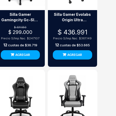
Silla Gamer
Silla Gamer Evolabs
Gamingcity Gc-Sl02
Origin Ultra
Negro Carbon
Premium
$ 331.550
$ 436.991
$ 299.000
Precio S/Imp.Nac.
$247.107
Precio S/Imp.Nac.
$361.149
12
12
cuotas de
$36.719
cuotas de
$53.665
AGREGAR
AGREGAR