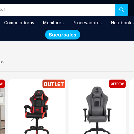
Computadoras
Monitores
Procesadores
Notebooks
Sucursales
os
A!
OFERTA!