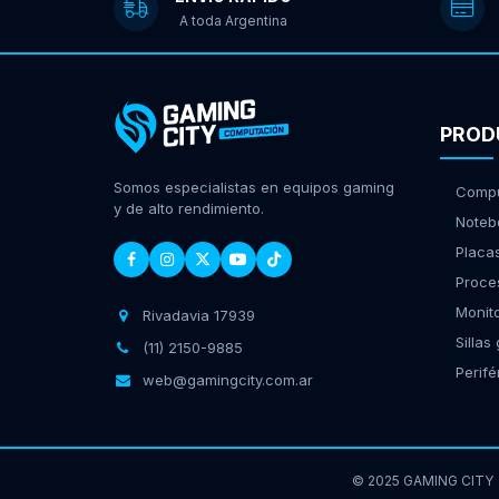
A toda Argentina
PROD
Somos especialistas en equipos gaming
Compu
y de alto rendimiento.
Noteb
Placa
Proce
Monit
Rivadavia 17939
Sillas
(11) 2150-9885
Perifé
web@gamingcity.com.ar
© 2025 GAMING CITY