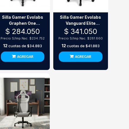
Silla Gamer Evolabs
Silla Gamer Evolabs
Graphen One
Vanguard Elite
Ergonómica
Ergonómica
$ 284.050
$ 341.050
Reclinable
Reclinable
Precio S/Imp.Nac.
$234.752
Precio S/Imp.Nac.
$281.860
12
12
cuotas de
$34.883
cuotas de
$41.883
AGREGAR
AGREGAR