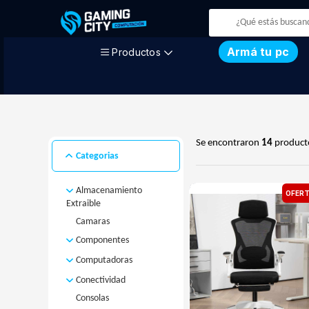
Armá tu pc
Productos
Se encontraron
14
product
Categorias
Almacenamiento
OFERT
Extraible
Camaras
Disco Externo
MicroSD
Componentes
Pendrive
Computadoras
Discos
Fuentes
Computadoras
Disco M.2
Conectividad
Armadas
Gabinetes
Disco Rigido
Consolas
Access Point
Computadoras