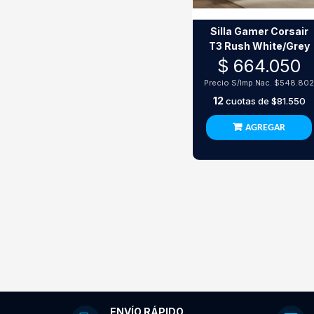
Silla Gamer Corsair
T3 Rush White/Grey
$ 664.050
Precio S/Imp.Nac.
$548.80
12
cuotas de
$81.550
AGREGAR
ENVÍO RÁPIDO