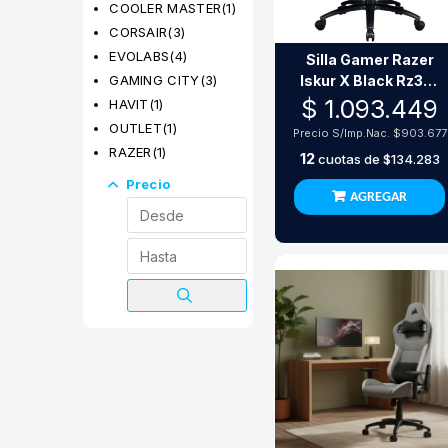
COOLER MASTER
(1)
CORSAIR
(3)
EVOLABS
(4)
Silla Gamer Razer
GAMING CITY
(3)
Iskur X Black Rz38-
02840100-R3U1
$ 1.093.449
HAVIT
(1)
OUTLET
(1)
Precio S/Imp.Nac.
$903.677
RAZER
(1)
12
cuotas de
$134.283
Precio
AGREGAR