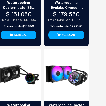
Watercooling
Watercooling
Coolermaster 360
Evolabs Cryogene
Core Ii Argb
Supreme 240 Argb
$ 151.050
$ 179.550
Precio S/Imp.Nac.
$136.697
Precio S/Imp.Nac.
$162.489
12
12
cuotas de
$18.550
cuotas de
$22.050
AGREGAR
AGREGAR
Watercooling
Watercooling Cooler