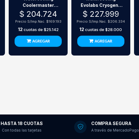
Coolermaster
Evolabs Cryogene
Masterliquid 240
Supreme 360 Argb
$ 204.724
$ 227.999
Atmos
Precio S/Imp.Nac.
$169.193
Precio S/Imp.Nac.
$206.334
12
12
cuotas de
$25.142
cuotas de
$28.000
AGREGAR
AGREGAR
HASTA 18 CUOTAS
COMPRA SEGURA
Con todas las tarjetas
A través de MercadoPago