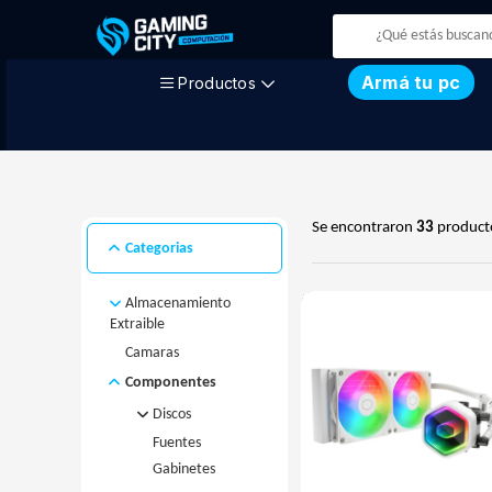
Armá tu pc
Productos
Se encontraron
33
product
Categorias
Almacenamiento
Extraible
Camaras
Disco Externo
MicroSD
Componentes
Pendrive
Discos
Fuentes
Disco M.2
Gabinetes
Disco Rigido