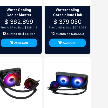
Water Cooling
Watercooling
Cooler Master
Corsair Icue Link
Masterliquid 240
Titan 240 Rx Lcd
$ 362.899
$ 379.050
Atmos Ii Lcd Argb
White
Precio S/Imp.Nac.
$328.415
Precio S/Imp.Nac.
$343.032
240Mm Negro
12
12
cuotas de
$44.567
cuotas de
$46.550
AGREGAR
AGREGAR