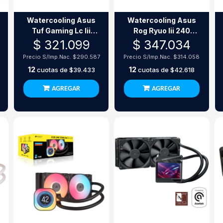
Watercooling Asus
Watercooling Asus
Tuf Gaming Lc Iii
Rog Ryuo Iii 240
360 Argb Lcd White
Argb White
$ 321.099
$ 347.034
Edition 360Mm
Precio S/Imp.Nac.
$290.587
Precio S/Imp.Nac.
$314.058
12
12
cuotas de
$39.433
cuotas de
$42.618
AGREGAR
AGREGAR