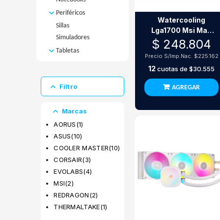
Cartuchos
Varios
Muebles
Periféricos
CD y DVD
Watercooling
Purificadores
Sillas
Auriculares
Resmas
Lga1700 Msi Mag
Valijas
Simuladores
Joysticks
Tintas
Coreliquid E360 Rgb
$ 248.804
Microfonos
Toners
Tabletas
Precio S/Imp.Nac.
$225.162
Mouse
Tabletas
12
cuotas de
$30.555
Padmouse
Digitalizadoras
Parlantes
Tablets
Filtro
AGREGAR
Teclados
Webcam
Marcas
AORUS
(1)
ASUS
(10)
COOLER MASTER
(10)
CORSAIR
(3)
EVOLABS
(4)
MSI
(2)
REDRAGON
(2)
THERMALTAKE
(1)