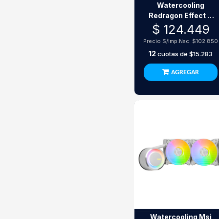
Watercooling
Redragon Effect X
Ccw-3000 Rgb
$ 124.449
S1700
Precio S/Imp.Nac.
$102.850
12
cuotas de
$15.283
AGREGAR
Watercooling Msi