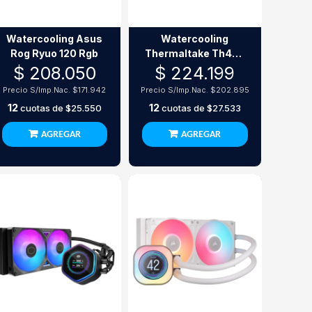
Watercooling Asus
Watercooling
Rog Ryuo 120 Rgb
Thermaltake Th420
V2 All-In-One Argb
$ 208.050
$ 224.199
Precio S/Imp.Nac.
$171.942
Precio S/Imp.Nac.
$202.895
12
12
cuotas de
$25.550
cuotas de
$27.533
AGREGAR
AGREGAR