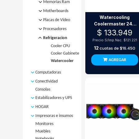
Disco SSD
Memorias Ram
DDR3
Motherboards
Watercooling
DDR4
Mothers
Placas de Video
Coolermaster 240
DDR5
AMD
Placas de
Procesadores
Core Ii White Rgb
$ 133.949
Notebook
Mothers Intel
Video AMD
Micro AMD
Refrigeracion
(SODIMM)
Precio S/Imp.Nac.
$121.221
Placas de
Micro INTEL
Cooler CPU
Video Nvidia
12
cuotas de
$16.450
Cooler Gabinete
AGREGAR
Watercooler
Computadoras
Computadoras
Conectividad
Armadas
Consolas
Access Point
Computadoras
Adaptador WIFI
Estabilizadores y UPS
Armadas Con
Antena
Monitor
Estabilizadores
HOGAR
Extensor
Mini PC
UPS
Bazar
Impresoras e insumos
Placa de Red
Powered by MSI
Electrodomesticos
Monitores
Impresoras
Router
Electronica
Muebles
Insumos
Switch
Herramientas
Notebooks