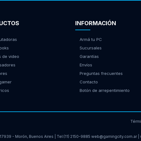
UCTOS
INFORMACIÓN
tadoras
Armá tu PC
ooks
Sucursales
s de video
Garantías
sadores
Envíos
ores
Preguntas frecuentes
 gamer
Contacto
ricos
Botón de arrepentimiento
Térm
17939 - Morón, Buenos Aires | Tel:
(11) 2150-9885
web@gamingcity.com.ar
|