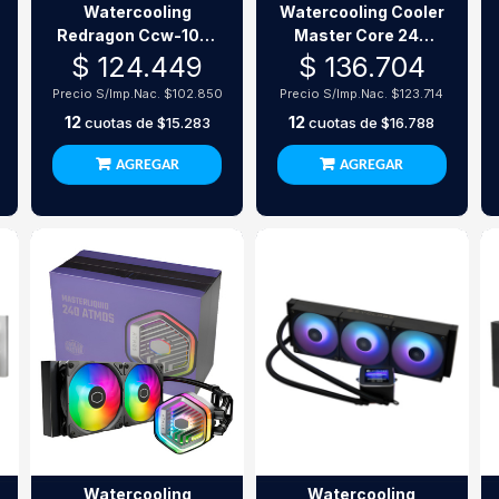
Watercooling
Watercooling Cooler
Redragon Ccw-1018
Master Core 240
360 Argb 1700/Am5
Argb White
$ 124.449
$ 136.704
Precio S/Imp.Nac.
$102.850
Precio S/Imp.Nac.
$123.714
12
12
cuotas de
$15.283
cuotas de
$16.788
AGREGAR
AGREGAR
Watercooling
Watercooling