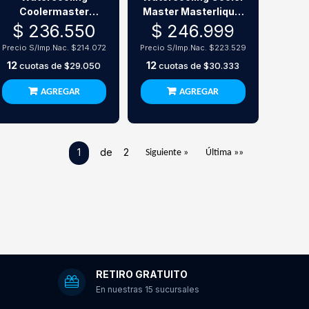
Coolermaster
Master Masterliquid
Masterliquid Ml240
240 Atmos Ii Vrm
$ 236.550
$ 246.999
Vivid Black
Precio S/Imp.Nac.
$214.072
Precio S/Imp.Nac.
$223.529
12
12
cuotas de
$29.050
cuotas de
$30.333
AGREGAR
AGREGAR
1
de 2
Siguiente »
Última »»
RETIRO GRATUITO
En nuestras 15 sucursales