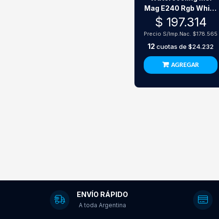
Mag E240 Rgb White
Lga1700
$ 197.314
Precio S/Imp.Nac.
$178.565
12
cuotas de
$24.232
AGREGAR
ENVÍO RÁPIDO
A toda Argentina