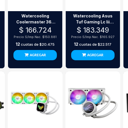
Watercooling
Watercooling Asus
Coolermaster 360
Tuf Gaming Lc Iii
Core Ii White Argb
240 Argb White
$ 166.724
$ 183.349
Edition 240Mm
Precio S/Imp.Nac.
$150.881
Precio S/Imp.Nac.
$165.927
12
12
cuotas de
$20.475
cuotas de
$22.517
AGREGAR
AGREGAR