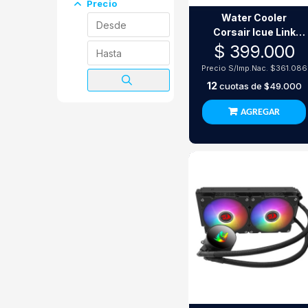
Precio
Water Cooler
Corsair Icue Link
Titan 360 Rx Rgb
$ 399.000
Blanco 360Mm
Precio S/Imp.Nac.
$361.086
12
cuotas de
$49.000
AGREGAR