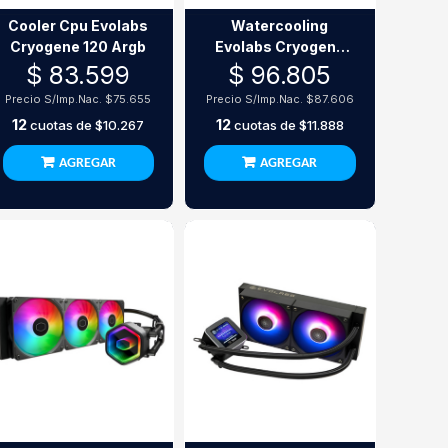
Cooler Cpu Evolabs
Watercooling
Cryogene 120 Argb
Evolabs Cryogene
Pro 240 Argb
$ 83.599
$ 96.805
Precio S/Imp.Nac.
$75.655
Precio S/Imp.Nac.
$87.606
12
12
cuotas de
$10.267
cuotas de
$11.888
AGREGAR
AGREGAR