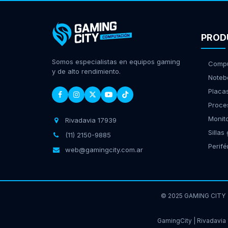
PROD
Somos especialistas en equipos gaming
Compu
y de alto rendimiento.
Noteb
Placa
Proce
Monit
Rivadavia 17939
Sillas
(11) 2150-9885
Perifé
web@gamingcity.com.ar
© 2025 GAMING CITY
GamingCity | Rivadavia 