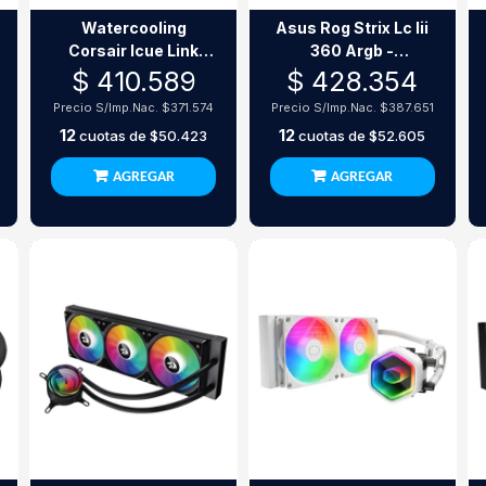
Watercooling
Asus Rog Strix Lc Iii
Corsair Icue Link
360 Argb -
Titan 240 Rx Lcd
Watercooling
$ 410.589
$ 428.354
Líquido De Alto
Precio S/Imp.Nac.
$371.574
Precio S/Imp.Nac.
$387.651
Rendimiento
12
12
cuotas de
$50.423
cuotas de
$52.605
AGREGAR
AGREGAR