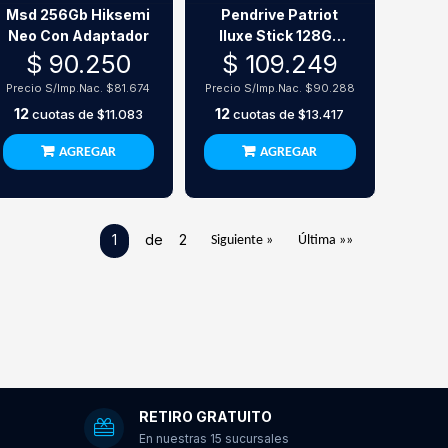
Msd 256Gb Hiksemi
Pendrive Patriot
Neo Con Adaptador
Iluxe Stick 128Gb
Usb-C 3.2 Mfi
$ 90.250
$ 109.249
Precio S/Imp.Nac.
$81.674
Precio S/Imp.Nac.
$90.288
12
12
cuotas de
$11.083
cuotas de
$13.417
AGREGAR
AGREGAR
1
de 2
Siguiente »
Última »»
RETIRO GRATUITO
En nuestras 15 sucursales