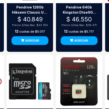
Pendrive 128Gb
Pendrive 64Gb
Hiksemi Classic Usb
Kingston Dtse9G3
2.0
Metalico
$ 40.849
$ 46.550
Precio S/Imp.Nac.
$33.760
Precio S/Imp.Nac.
$38.471
12
12
cuotas de
$5.017
cuotas de
$5.717
AGREGAR
AGREGAR