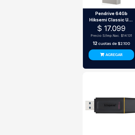
Pendrive 64Gb
Hiksemi Classic Usb
2.0
$ 17.099
Precio S/Imp.Nac.
$14.131
12
cuotas de
$2.100
AGREGAR