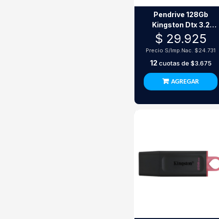
Pendrive 128Gb
Kingston Dtx 3.2
Exodia
$ 29.925
Precio S/Imp.Nac.
$24.731
12
cuotas de
$3.675
AGREGAR