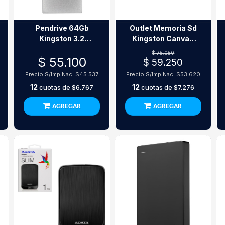
Pendrive 64Gb
Outlet Memoria Sd
Kingston 3.2
Kingston Canvas
Microduo G3 Usb-
Go! Plus 128Gb 4K
$ 75.050
$ 55.100
A+Usb-C
$ 59.250
Precio S/Imp.Nac.
$45.537
Precio S/Imp.Nac.
$53.620
12
12
cuotas de
$6.767
cuotas de
$7.276
AGREGAR
AGREGAR