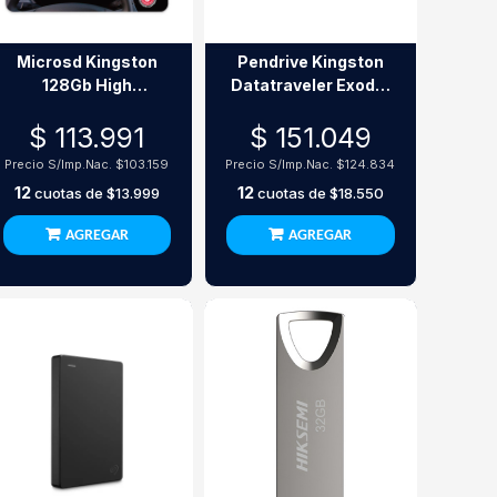
Microsd Kingston
Pendrive Kingston
128Gb High
Datatraveler Exodia
Endurance Clase 10
512Gb Usb 3.2
$ 113.991
$ 151.049
Sdce/128Gb
Precio S/Imp.Nac.
$103.159
Precio S/Imp.Nac.
$124.834
12
12
cuotas de
$13.999
cuotas de
$18.550
AGREGAR
AGREGAR