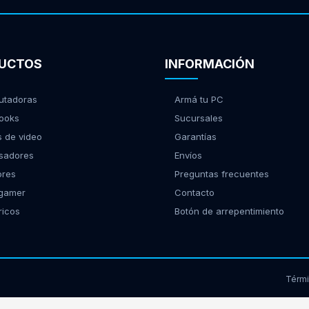
UCTOS
INFORMACIÓN
tadoras
Armá tu PC
ooks
Sucursales
s de video
Garantías
sadores
Envíos
ores
Preguntas frecuentes
 gamer
Contacto
ricos
Botón de arrepentimiento
Térm