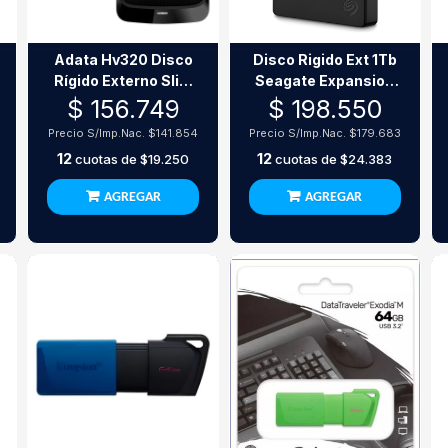
Adata Hv320 Disco
Disco Rigido Ext 1Tb
Rígido Externo Slim
Seagate Expansion
1Tb
Black 3.0
$ 156.749
$ 198.550
Precio S/Imp.Nac.
$141.854
Precio S/Imp.Nac.
$179.683
12
12
cuotas de
$19.250
cuotas de
$24.383
AGREGAR
AGREGAR