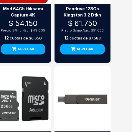
Msd 64Gb Hiksemi
Pendrive 128Gb
Capture 4K
Kingston 3.2 Dtkn
$ 54.150
$ 61.750
Precio S/Imp.Nac.
$49.005
Precio S/Imp.Nac.
$51.033
12
12
cuotas de
$6.650
cuotas de
$7.583
AGREGAR
AGREGAR