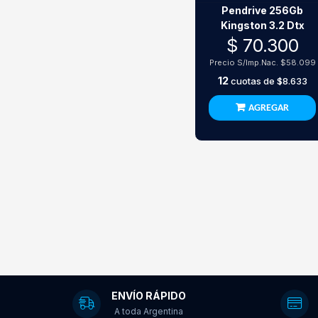
Pendrive 256Gb
Kingston 3.2 Dtx
$ 70.300
Precio S/Imp.Nac.
$58.099
12
cuotas de
$8.633
AGREGAR
ENVÍO RÁPIDO
A toda Argentina