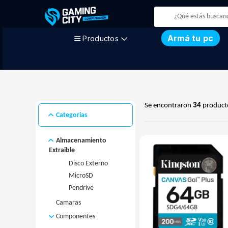
Armá tu pc
Productos
Se encontraron
34
product
Categorias
Almacenamiento
Extraible
Disco Externo
MicroSD
Pendrive
Camaras
Componentes