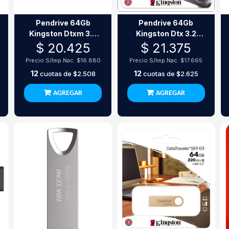
Pendrive 64Gb
Pendrive 64Gb
Kingston Dtxm 3.2
Kingston Dtx 3.2
Exodia
Exodia M Neon
$ 20.425
$ 21.375
Verde
Precio S/Imp.Nac.
$16.880
Precio S/Imp.Nac.
$17.665
12
12
cuotas de
$2.508
cuotas de
$2.625
AGREGAR
AGREGAR