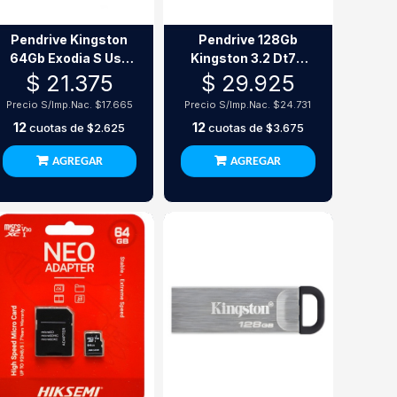
Pendrive Kingston
Pendrive 128Gb
64Gb Exodia S Usb
Kingston 3.2 Dt70
3.2 Negro
Tipo C
$ 21.375
$ 29.925
Precio S/Imp.Nac.
$17.665
Precio S/Imp.Nac.
$24.731
12
12
cuotas de
$2.625
cuotas de
$3.675
AGREGAR
AGREGAR