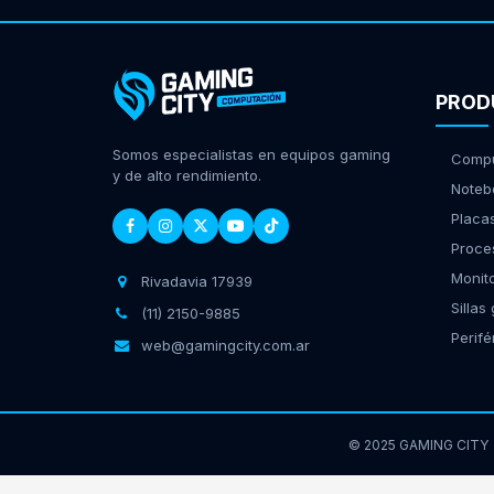
PROD
Somos especialistas en equipos gaming
Compu
y de alto rendimiento.
Noteb
Placa
Proce
Monit
Rivadavia 17939
Sillas
(11) 2150-9885
Perifé
web@gamingcity.com.ar
© 2025 GAMING CITY