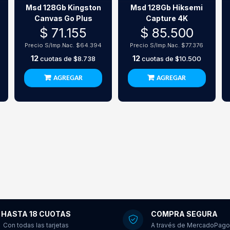
Msd 128Gb Kingston
Msd 128Gb Hiksemi
Canvas Go Plus
Capture 4K
$ 71.155
$ 85.500
Precio S/Imp.Nac.
$64.394
Precio S/Imp.Nac.
$77.376
12
12
cuotas de
$8.738
cuotas de
$10.500
AGREGAR
AGREGAR
HASTA 18 CUOTAS
COMPRA SEGURA
Con todas las tarjetas
A través de MercadoPago