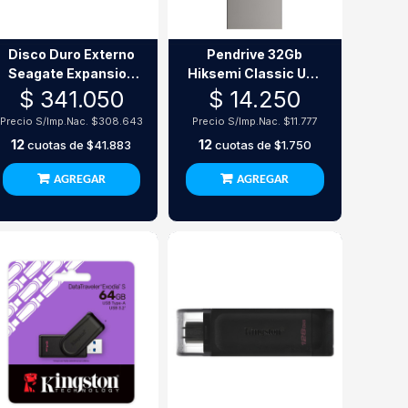
Disco Duro Externo
Pendrive 32Gb
Seagate Expansion
Hiksemi Classic Usb
Portable 5Tb Usb
3.0
$ 341.050
$ 14.250
3.0
Precio S/Imp.Nac.
$308.643
Precio S/Imp.Nac.
$11.777
12
12
cuotas de
$41.883
cuotas de
$1.750
AGREGAR
AGREGAR