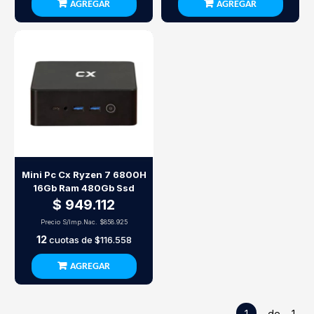
AGREGAR
AGREGAR
Mini Pc Cx Ryzen 7 6800H
16Gb Ram 480Gb Ssd
$ 949.112
Precio S/Imp.Nac.
$858.925
12
cuotas de
$116.558
AGREGAR
1
de 1