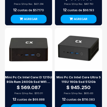
Precio S/Imp.Nac.
$421.294
Precio S/Imp.Nac.
$487.783
12
12
cuotas de
$57.170
cuotas de
$66.193
AGREGAR
AGREGAR
Mini Pc Cx Intel Core I3 1215U
Mini Pc Cx Intel Core Ultra 5
8Gb Ram 240Gb Ssd Wifi Bt
115U 16Gb Ssd 512Gb
Free Dos
$ 569.087
$ 945.250
Precio S/Imp.Nac.
$515.011
Precio S/Imp.Nac.
$855.430
12
12
cuotas de
$69.888
cuotas de
$116.083