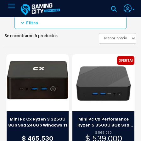
Toggle navigation
Filtro
Se encontraron
5
productos
OFERTA!
Mini Pc Cx Ryzen 3 3250U
Mini Pc Cx Performance
8Gb Ssd 240Gb Windows 11
Ryzen 5 3500U 8Gb Ssd
240Gb
$ 569.050
$ 539.000
$ 465.530