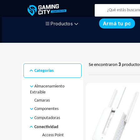
Armá tu pc
Productos
Se encontraron
3
producto
Categorias
Almacenamiento
Extraible
Camaras
Disco Externo
MicroSD
Componentes
Pendrive
Computadoras
Discos
Fuentes
Computadoras
Disco M.2
Conectividad
Armadas
Gabinetes
Disco Rigido
Access Point
Computadoras