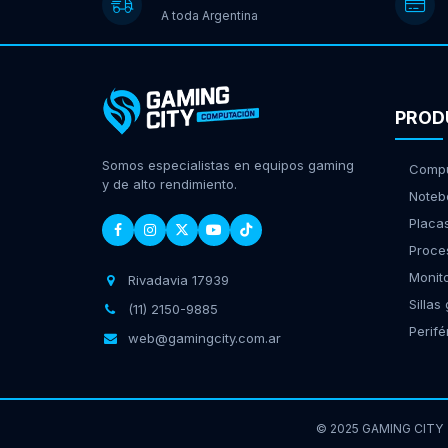
A toda Argentina
PROD
Somos especialistas en equipos gaming
Compu
y de alto rendimiento.
Noteb
Placa
Proce
Monit
Rivadavia 17939
Sillas
(11) 2150-9885
Perifé
web@gamingcity.com.ar
© 2025 GAMING CITY