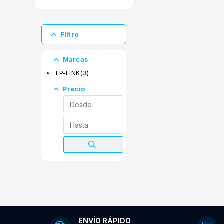
Mouse
Tabletas
Padmouse
Digitalizadoras
Parlantes
Tablets
Filtro
Teclados
Webcam
Marcas
TP-LINK
(3)
Precio
ENVÍO RÁPIDO