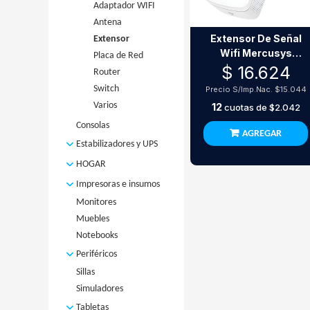
Disco SSD
Memorias Ram
Adaptador WIFI
Armadas Con
Antena
DDR3
Motherboards
Monitor
Extensor De Señal
Extensor
DDR4
Mini PC
Mothers
Placas de Video
Wifi Mercusys
Placa de Red
DDR5
AMD
Powered by MSI
Placas de
Procesadores
Mw300Re 300Mbps
$ 16.624
Router
Notebook
Mothers
Video AMD
Micro AMD
Refrigeracion
(SODIMM)
Intel
Switch
Precio S/Imp.Nac.
$15.044
Placas de
Micro INTEL
Cooler CPU
Varios
Video Nvidia
12
cuotas de
$2.042
Cooler
Consolas
Gabinete
AGREGAR
Estabilizadores y UPS
Watercooler
Estabilizadores
HOGAR
UPS
Bazar
Impresoras e insumos
Electrodomesticos
Monitores
Impresoras
Electronica
Muebles
Insumos
Herramientas
Notebooks
Cartuchos
Muebles
Periféricos
CD y DVD
Purificadores
Sillas
Auriculares
Resmas
Valijas
Simuladores
Joysticks
Tintas
Microfonos
Toners
Tabletas