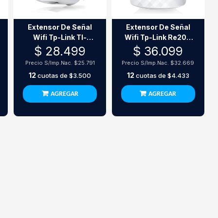
Extensor De Señal
Extensor De Señal
Wifi Tp-Link Tl-
Wifi Tp-Link Re200
Wa850Re 300Mbps
Ac750 Dual Band
$ 28.499
$ 36.099
Precio S/Imp.Nac.
$25.791
Precio S/Imp.Nac.
$32.669
12
12
cuotas de
$3.500
cuotas de
$4.433
AGREGAR
AGREGAR