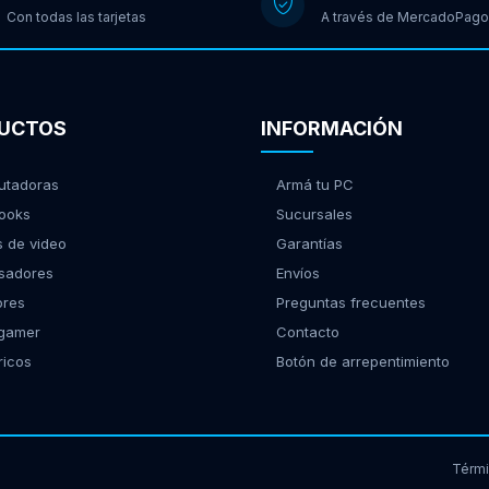
Con todas las tarjetas
A través de MercadoPago
UCTOS
INFORMACIÓN
tadoras
Armá tu PC
ooks
Sucursales
s de video
Garantías
sadores
Envíos
ores
Preguntas frecuentes
 gamer
Contacto
ricos
Botón de arrepentimiento
Térm