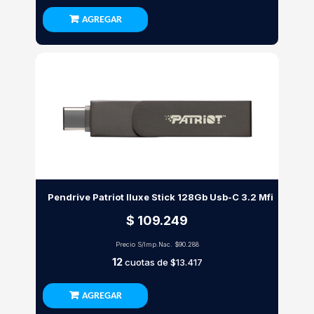
AGREGAR
Pendrive Patriot Iluxe Stick 128Gb Usb-C 3.2 Mfi
$ 109.249
Precio S/Imp.Nac.
$90.288
12
cuotas de
$13.417
AGREGAR