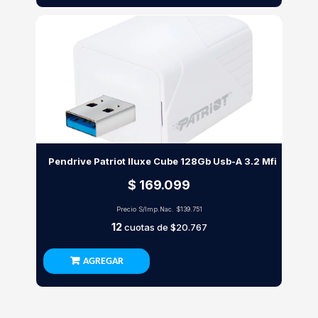
Pendrive Patriot Iluxe Cube 128Gb Usb-A 3.2 Mfi
$ 169.099
Precio S/Imp.Nac.
$139.751
12
cuotas de
$20.767
AGREGAR