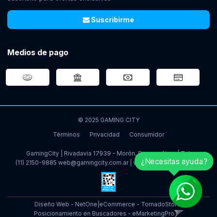
Suscribirme
Medios de pago
© 2025 GAMING CITY
Términos
Privacidad
Consumidor
GamingCity | Rivadavia 17939 - Morón, Buenos Aires | Tel:
¿Necesitas ayuda?
(11) 2150-9885
web@gamingcity.com.ar
|
www.gamingcity.com.ar
Diseño Web - NetOne
|
eCommerce - TornadoStore
|
Posicionamiento en Buscadores - eMarketingPro