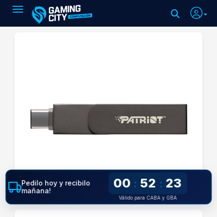
Toggle navigation
00
52
22
:
:
Pedilo hoy y recibilo
mañana!
Válido para CABA y GBA