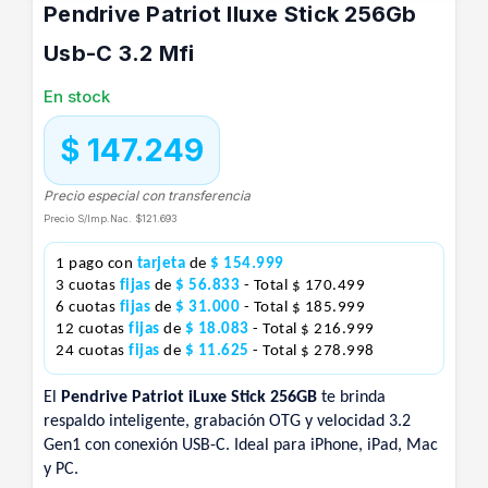
Pendrive Patriot Iluxe Stick 256Gb
Usb-C 3.2 Mfi
En stock
$ 147.249
Precio especial con transferencia
Precio S/Imp.Nac.
$121.693
1 pago con
tarjeta
de
$ 154.999
3 cuotas
fijas
de
$ 56.833
- Total $ 170.499
6 cuotas
fijas
de
$ 31.000
- Total $ 185.999
12 cuotas
fijas
de
$ 18.083
- Total $ 216.999
24 cuotas
fijas
de
$ 11.625
- Total $ 278.998
El
Pendrive Patriot iLuxe Stick 256GB
te brinda
respaldo inteligente, grabación OTG y velocidad 3.2
Gen1 con conexión USB-C. Ideal para iPhone, iPad, Mac
y PC.