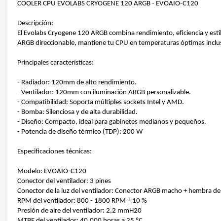
COOLER CPU EVOLABS CRYOGENE 120 ARGB - EVOAIO-C120
Descripción:
El Evolabs Cryogene 120 ARGB combina rendimiento, eficiencia y esti
ARGB direccionable, mantiene tu CPU en temperaturas óptimas inclus
Principales características:
- Radiador: 120mm de alto rendimiento.
- Ventilador: 120mm con iluminación ARGB personalizable.
- Compatibilidad: Soporta múltiples sockets Intel y AMD.
- Bomba: Silenciosa y de alta durabilidad.
- Diseño: Compacto, ideal para gabinetes medianos y pequeños.
- Potencia de diseño térmico (TDP): 200 W
Especificaciones técnicas:
Modelo: EVOAIO-C120
Conector del ventilador: 3 pines
Conector de la luz del ventilador: Conector ARGB macho + hembra de
RPM del ventilador: 800 - 1800 RPM ± 10 %
Presión de aire del ventilador: 2,2 mmH20
MTBF del ventilador: 40.000 horas a 25 ºC