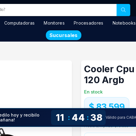
Computadoras
Monitores
Procesadores
Notebooks
Sucursales
Cooler Cpu
120 Argb
En stock
$ 83.599
11
44
37
edilo hoy y recibilo
:
:
Válido para CAB
añana!
Precio especial con transfere
Precio S/Imp.Nac.
$75.655