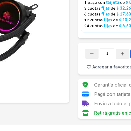
1 pago con
tarjeta
de
$ 
3 cuotas
fijas
de
$ 32.2
6 cuotas
fijas
de
$ 17.6
12 cuotas
fijas
de
$ 10.
24 cuotas
fijas
de
$ 6.6
Cantidad
Agregar a favorito
Garantía oficial
Pagá con tarjeta
Envío a todo el 
Retirá gratis en