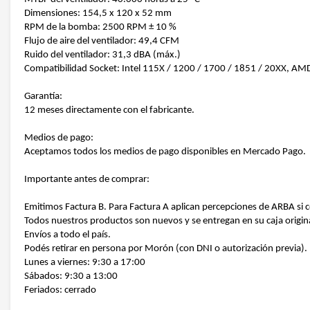
Dimensiones: 154,5 x 120 x 52 mm
RPM de la bomba: 2500 RPM ± 10 %
Flujo de aire del ventilador: 49,4 CFM
Ruido del ventilador: 31,3 dBA (máx.)
Compatibilidad Socket: Intel 115X / 1200 / 1700 / 1851 / 20XX, 
Garantía:
12 meses directamente con el fabricante.
Medios de pago:
Aceptamos todos los medios de pago disponibles en Mercado Pago.
Importante antes de comprar:
Emitimos Factura B. Para Factura A aplican percepciones de ARBA si 
Todos nuestros productos son nuevos y se entregan en su caja origina
Envíos a todo el país.
Podés retirar en persona por Morón (con DNI o autorización previa).
Lunes a viernes: 9:30 a 17:00
Sábados: 9:30 a 13:00
Feriados: cerrado