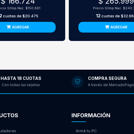
$ 166.724
$ 265.99
ecio S/Imp.Nac.
$150.881
Precio S/Imp.Nac.
$240.
2
12
cuotas de
$20.475
cuotas de
$32.66
AGREGAR
AGREGAR
HASTA 18 CUOTAS
COMPRA SEGURA
Con todas las tarjetas
A través de MercadoPago
UCTOS
INFORMACIÓN
tadoras
Armá tu PC