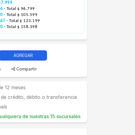
87.999
66
- Total $ 96.799
00
- Total $ 105.599
267
- Total $ 123.199
00
- Total $ 158.398
AGREGAR
s
Compartir
 de 12 meses
 de crédito, débito o transferencia
país
 cualquiera de nuestras 15 sucursales