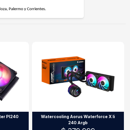
doza, Palermo y Corrientes.
ter Pl240
Watercooling Aorus Waterforce X Ii
240 Argb