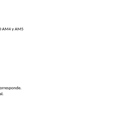
AMD AM4 y AM5
corresponde.
l.