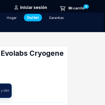
0
Iniciar sesión
Outlet
Hogar
Garantias
 Evolabs Cryogene
A y GBA
ncia