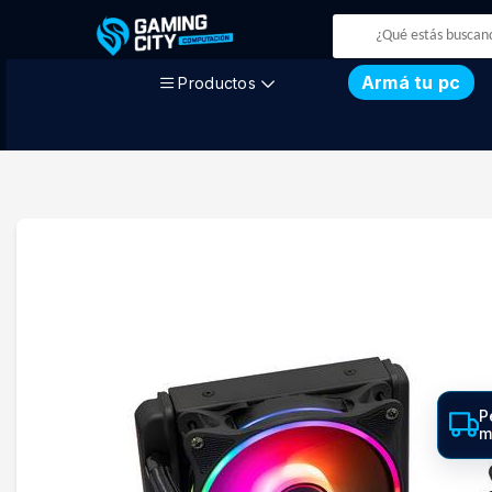
Armá tu pc
Productos
P
m