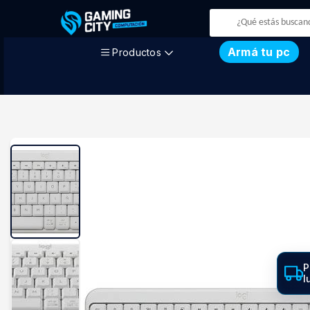
Armá tu pc
Productos
P
l