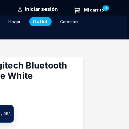
0
Iniciar sesión
Outlet
Hogar
Garantias
gitech Bluetooth
e White
ncia
 y GBA