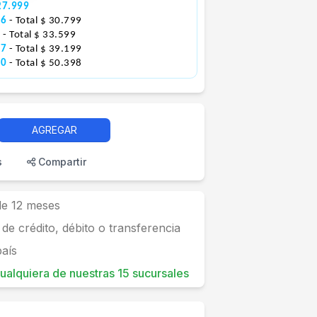
27.999
66
- Total $ 30.799
0
- Total $ 33.599
67
- Total $ 39.199
00
- Total $ 50.398
AGREGAR
s
Compartir
 de 12 meses
 de crédito, débito o transferencia
país
 cualquiera de nuestras 15 sucursales