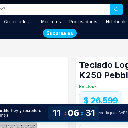
Computadoras
Monitores
Procesadores
Notebooks
Sucursales
Teclado Lo
K250 Pebbl
En stock
$ 26.599
11
06
30
edilo hoy y recibilo el
:
:
Precio especial con transfere
Válido para CABA
unes!
Precio S/Imp.Nac.
$24.072