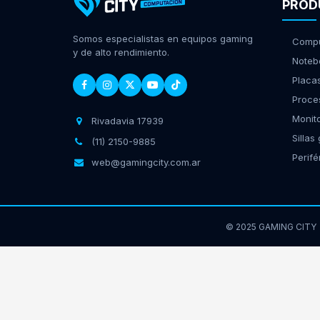
PROD
Somos especialistas en equipos gaming
Compu
y de alto rendimiento.
Noteb
Placa
Proce
Monit
Rivadavia 17939
Sillas
(11) 2150-9885
Perifé
web@gamingcity.com.ar
© 2025 GAMING CITY
GamingCity | Rivadavia 