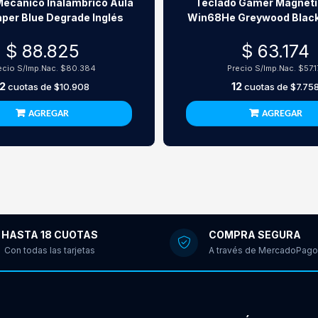
Mecánico Inalámbrico Aula
Teclado Gamer Magnéti
per Blue Degrade Inglés
Win68He Greywood Black
$ 88.825
$ 63.174
ecio S/Imp.Nac.
$80.384
Precio S/Imp.Nac.
$57.1
12
12
cuotas de
$10.908
cuotas de
$7.75
AGREGAR
AGREGAR
HASTA 18 CUOTAS
COMPRA SEGURA
Con todas las tarjetas
A través de MercadoPago