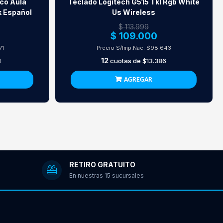
co Aula
Teclado Logitech G515 Tkl Rgb White
 Español
Us Wireless
$ 113.999
$ 109.000
71
Precio S/Imp.Nac.
$98.643
12
8
cuotas de
$13.386
AGREGAR
RETIRO GRATUITO
En nuestras 15 sucursales