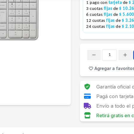
1 pago con
tarjeta
de
$ 
3 cuotas
fijas
de
$ 10.2
6 cuotas
fijas
de
$ 5.60
12 cuotas
fijas
de
$ 3.2
24 cuotas
fijas
de
$ 2.1
Cantidad
Agregar a favorito
Garantía oficial
Pagá con tarjeta
Envío a todo el 
Retirá gratis en