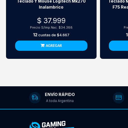
Teclado Y Mouse Logitech Mk270
Teclado 
Inalambrico
F75 Rea
$ 37.999
Precio S/Imp.Nac.
$34.388
Pr
12
cuotas de
$4.667
AGREGAR
ENVÍO RÁPIDO
A toda Argentina