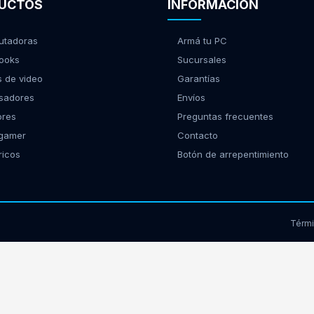
UCTOS
INFORMACIÓN
tadoras
Armá tu PC
ooks
Sucursales
s de video
Garantías
sadores
Envíos
ores
Preguntas frecuentes
 gamer
Contacto
ricos
Botón de arrepentimiento
Térm
17939 - Morón, Buenos Aires | Tel:
(11) 2150-9885
web@gamingcity.com.ar
|