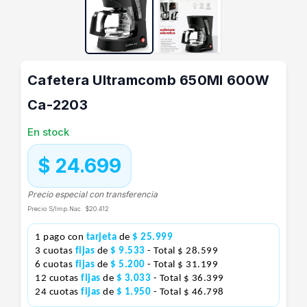
Cafetera Ultramcomb 650Ml 600W
Ca-2203
En stock
$ 24.699
Precio especial con transferencia
Precio S/Imp.Nac.
$20.412
1 pago con
tarjeta
de
$ 25.999
3 cuotas
fijas
de
$ 9.533
- Total $ 28.599
6 cuotas
fijas
de
$ 5.200
- Total $ 31.199
12 cuotas
fijas
de
$ 3.033
- Total $ 36.399
24 cuotas
fijas
de
$ 1.950
- Total $ 46.798