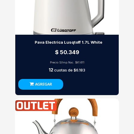
Pava Electrica Lusqtoff 1.7L White
$ 50.349
Precio S/Imp.Nac.
$41.611
12
cuotas de
$6.183
AGREGAR