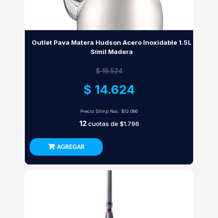
Outlet Pava Matera Hudson Acero Inoxidable 1.5L
Símil Madera
$ 18.524
$ 14.624
Precio S/Imp.Nac.
$12.086
12
cuotas de
$1.796
AGREGAR