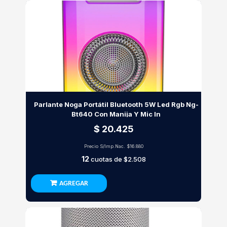
Parlante Noga Portátil Bluetooth 5W Led Rgb Ng-
Bt640 Con Manija Y Mic In
$ 20.425
Precio S/Imp.Nac.
$16.880
12
cuotas de
$2.508
AGREGAR