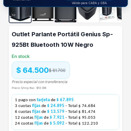
Válido para CABA y GBA
Outlet Parlante Portátil Genius Sp-
925Bt Bluetooth 10W Negro
En stock
$ 64.500
$ 81.700
Precio especial con transferencia
Precio S/Imp.Nac.
$53.306
1 pago con
tarjeta
de
$ 67.895
3 cuotas
fijas
de
$ 24.895
- Total $ 74.684
6 cuotas
fijas
de
$ 13.579
- Total $ 81.474
12 cuotas
fijas
de
$ 7.921
- Total $ 95.053
24 cuotas
fijas
de
$ 5.092
- Total $ 122.210