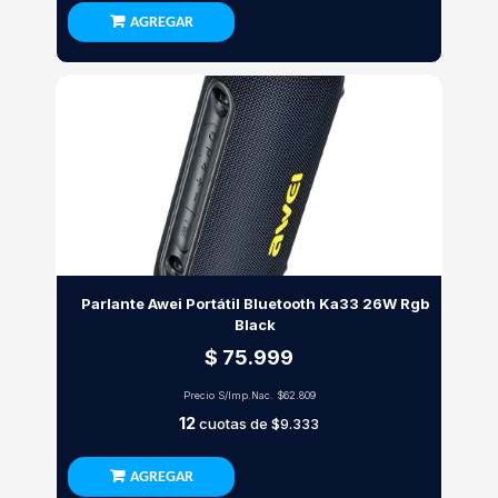
AGREGAR
Parlante Awei Portátil Bluetooth Ka33 26W Rgb
Black
$ 75.999
Precio S/Imp.Nac.
$62.809
12
cuotas de
$9.333
AGREGAR