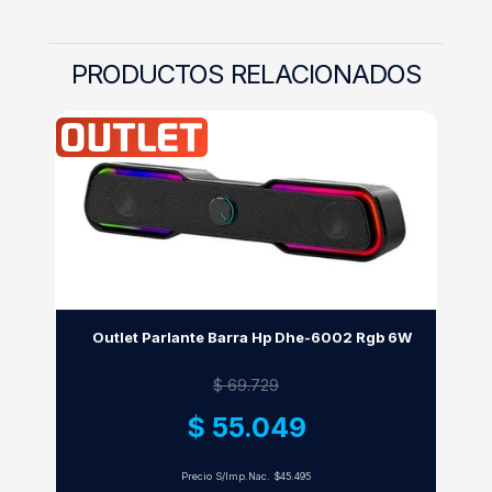
PRODUCTOS RELACIONADOS
Outlet Parlante Barra Hp Dhe-6002 Rgb 6W
$ 69.729
$ 55.049
Precio S/Imp.Nac.
$45.495