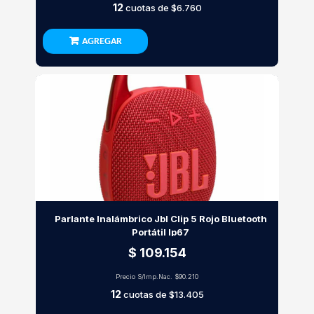
12
cuotas de
$6.760
AGREGAR
Parlante Inalámbrico Jbl Clip 5 Rojo Bluetooth
Portátil Ip67
$ 109.154
Precio S/Imp.Nac.
$90.210
12
cuotas de
$13.405