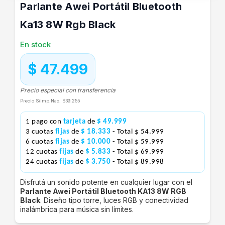
Parlante Awei Portátil Bluetooth
Ka13 8W Rgb Black
En stock
$ 47.499
Precio especial con transferencia
Precio S/Imp.Nac.
$39.255
1 pago con
tarjeta
de
$ 49.999
3 cuotas
fijas
de
$ 18.333
- Total $ 54.999
6 cuotas
fijas
de
$ 10.000
- Total $ 59.999
12 cuotas
fijas
de
$ 5.833
- Total $ 69.999
24 cuotas
fijas
de
$ 3.750
- Total $ 89.998
Disfrutá un sonido potente en cualquier lugar con el
Parlante Awei Portátil Bluetooth KA13 8W RGB
Black
. Diseño tipo torre, luces RGB y conectividad
inalámbrica para música sin límites.