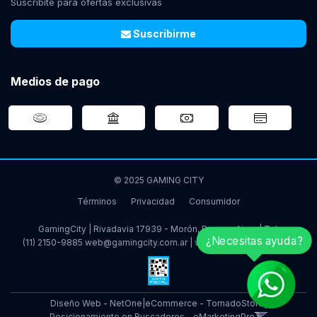
Suscribite para ofertas exclusivas
Suscribirme
Medios de pago
© 2025 GAMING CITY
Términos
Privacidad
Consumidor
GamingCity | Rivadavia 17939 - Morón, Buenos Aires | Tel:
¿Necesitas ayuda?
(11) 2150-9885
web@gamingcity.com.ar
|
www.gamingcity.com.ar
Diseño Web - NetOne
|
eCommerce - TornadoStore
|
Posicionamiento en Buscadores - eMarketingPro