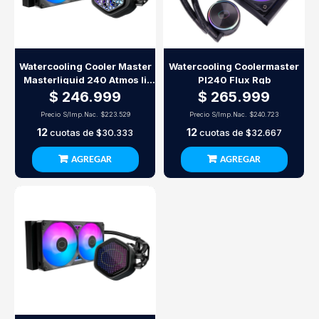
Watercooling Cooler Master
Watercooling Coolermaster
Masterliquid 240 Atmos Ii
Pl240 Flux Rgb
Vrm
$ 246.999
$ 265.999
Precio S/Imp.Nac.
$223.529
Precio S/Imp.Nac.
$240.723
12
12
cuotas de
$30.333
cuotas de
$32.667
AGREGAR
AGREGAR