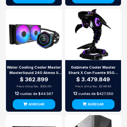
Water Cooling Cooler Master
Gabinete Cooler Master
Masterliquid 240 Atmos Ii
Shark X Con Fuente 850W
Lcd Argb 240Mm Negro
Gold Y Watercooling 120Mm
$ 362.899
$ 3.479.849
Precio S/Imp.Nac.
$328.415
Precio S/Imp.Nac.
$3.149.185
12
12
cuotas de
$44.567
cuotas de
$427.350
AGREGAR
AGREGAR