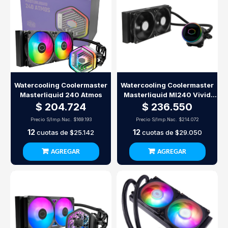
Watercooling Coolermaster
Watercooling Coolermaster
Masterliquid 240 Atmos
Masterliquid Ml240 Vivid
Black
$ 204.724
$ 236.550
Precio S/Imp.Nac.
$169.193
Precio S/Imp.Nac.
$214.072
12
12
cuotas de
$25.142
cuotas de
$29.050
AGREGAR
AGREGAR