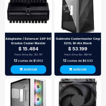
Adaptador / Extensor 24P 90
Gabinete Coolermaster Cmp
Grados Cooler Master
320L M-Atx Black
$ 15.484
$ 53.199
Precio S/Imp.Nac.
$12.797
Precio S/Imp.Nac.
$48.144
12
12
cuotas de
$1.902
cuotas de
$6.533
AGREGAR
AGREGAR