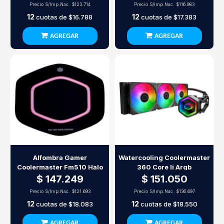
Precio S/Imp.Nac.
$123.714
Precio S/Imp.Nac.
$116.983
12
12
cuotas de
$16.788
cuotas de
$17.383
AGREGAR
AGREGAR
Alfombra Gamer
Watercooling Coolermaster
Coolermaster Fm510 Halo
360 Core Ii Argb
$ 147.249
$ 151.050
Precio S/Imp.Nac.
$121.693
Precio S/Imp.Nac.
$136.697
12
12
cuotas de
$18.083
cuotas de
$18.550
AGREGAR
AGREGAR