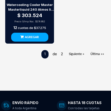
Watercooling Cooler Master
Masterliquid 240 Atmos Ii
Pixel Le
$ 303.524
Precio S/Imp.Nac.
$274.682
12
cuotas de
$37.275
AGREGAR
1
de 2
Siguiente »
Última »»
ENVÍO RÁPIDO
HASTA 18 CUOTAS
A toda Argentina
Con todas las tarjetas