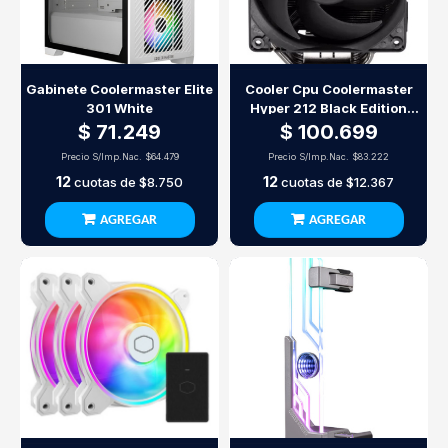
Gabinete Coolermaster Elite
Cooler Cpu Coolermaster
301 White
Hyper 212 Black Edition
(Nuevo Empaque)
$ 71.249
$ 100.699
Precio S/Imp.Nac.
$64.479
Precio S/Imp.Nac.
$83.222
12
12
cuotas de
$8.750
cuotas de
$12.367
AGREGAR
AGREGAR