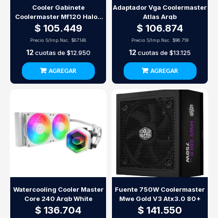
Cooler Gabinete
Adaptador Vga Coolermaster
Coolermaster Mf120 Halo2
Atlas Argb
X3 Rgb White
$ 105.449
$ 106.874
Precio S/Imp.Nac.
$87.148
Precio S/Imp.Nac.
$96.719
12
12
cuotas de
$12.950
cuotas de
$13.125
AGREGAR
AGREGAR
Watercooling Cooler Master
Fuente 750W Coolermaster
Core 240 Argb White
Mwe Gold V3 Atx3.0 80+
$ 136.704
$ 141.550