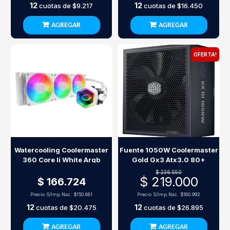
12
12
cuotas de
$9.217
cuotas de
$16.450
AGREGAR
AGREGAR
OFERTA!
Watercooling Coolermaster
Fuente 1050W Coolermaster
360 Core Ii White Argb
Gold Gx3 Atx3.0 80+
$ 236.550
$ 219.000
$ 166.724
Precio S/Imp.Nac.
$150.881
Precio S/Imp.Nac.
$180.992
12
12
cuotas de
$20.475
cuotas de
$26.895
AGREGAR
AGREGAR