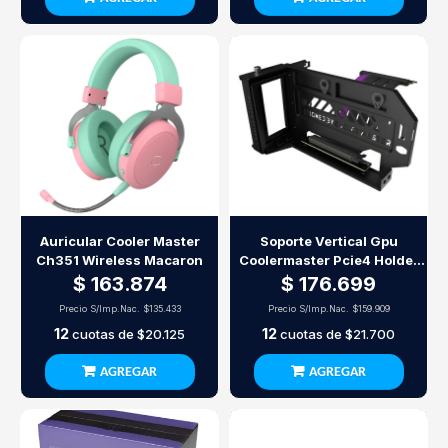
Auricular Cooler Master
Soporte Vertical Gpu
Ch351 Wireless Macaron
Coolermaster Pcie4 Holder
Kit V3
$ 163.874
$ 176.699
Precio S/Imp.Nac.
$135.433
Precio S/Imp.Nac.
$159.909
12
12
cuotas de
$20.125
cuotas de
$21.700
AGREGAR
AGREGAR