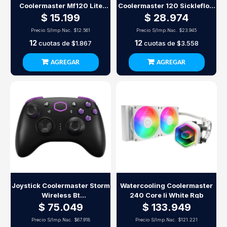
Coolermaster Mf120 Lite
Coolermaster 120 Sickleflow
Argb White
Edge Argb Black
$ 15.199
$ 28.974
Precio S/Imp.Nac.
$12.561
Precio S/Imp.Nac.
$23.945
12
12
cuotas de
$1.867
cuotas de
$3.558
AGREGAR
AGREGAR
Joystick Coolermaster Storm
Watercooling Coolermaster
Wireless Bt
240 Core Ii White Rgb
Pc/Android/Above
$ 75.049
$ 133.949
Precio S/Imp.Nac.
$67.918
Precio S/Imp.Nac.
$121.221