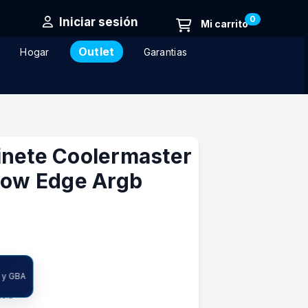
0
Iniciar sesión
Outlet
Hogar
Garantias
inete Coolermaster
flow Edge Argb
 y GBA
ncia