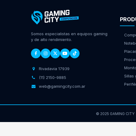
PROD
Somos especialistas en equipos gaming
Compu
y de alto rendimiento.
Noteb
Placa
Proce
Monit
Rivadavia 17939
Sillas
(11) 2150-9885
Perifé
web@gamingcity.com.ar
© 2025 GAMING CITY
GamingCity | Rivadavia 