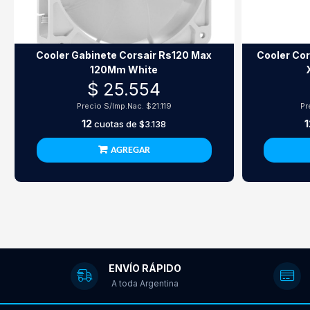
Cooler Gabinete Corsair Rs120 Max
Cooler Co
120Mm White
$ 25.554
Precio S/Imp.Nac.
$21.119
Pr
12
1
cuotas de
$3.138
AGREGAR
ENVÍO RÁPIDO
A toda Argentina