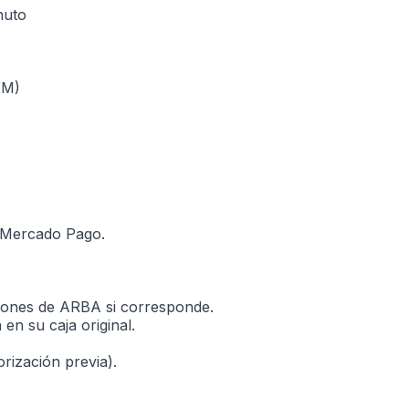
nuto
WM)
 Mercado Pago.
ciones de ARBA si corresponde.
n su caja original.
rización previa).