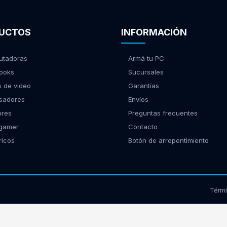
UCTOS
INFORMACIÓN
tadoras
Armá tu PC
ooks
Sucursales
s de video
Garantías
sadores
Envíos
ores
Preguntas frecuentes
 gamer
Contacto
ricos
Botón de arrepentimiento
Térm
17939 - Morón, Buenos Aires | Tel:
(11) 2150-9885
web@gamingcity.com.ar
|