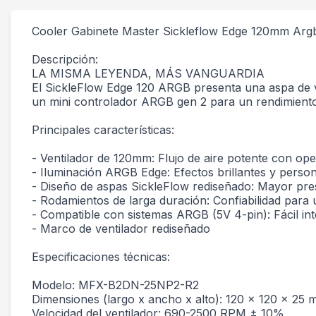
Cooler Gabinete Master Sickleflow Edge 120mm A
Descripción:
LA MISMA LEYENDA, MÁS VANGUARDIA
El SickleFlow Edge 120 ARGB presenta una aspa de v
un mini controlador ARGB gen 2 para un rendimiento 
Principales características:
- Ventilador de 120mm: Flujo de aire potente con ope
- Iluminación ARGB Edge: Efectos brillantes y perso
- Diseño de aspas SickleFlow rediseñado: Mayor pres
- Rodamientos de larga duración: Confiabilidad para 
- Compatible con sistemas ARGB (5V 4-pin): Fácil int
- Marco de ventilador rediseñado
Especificaciones técnicas:
Modelo: MFX-B2DN-25NP2-R2
Dimensiones (largo x ancho x alto): 120 x 120 x 25 
Velocidad del ventilador: 690-2500 RPM ± 10%