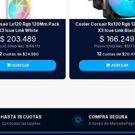
rsair Lx120 Rgb 120Mm Pack
Cooler Corsair Rx120 Rgb 
X3 Icue Link White
X3 Icue Link Blac
$ 203.489
$ 166.249
ecio S/Imp.Nac.
$168.173
Precio S/Imp.Nac.
$137.
2
12
cuotas de
$24.990
cuotas de
$20.41
AGREGAR
AGREGAR
HASTA 18 CUOTAS
COMPRA SEGURA
Con todas las tarjetas
A través de MercadoPago