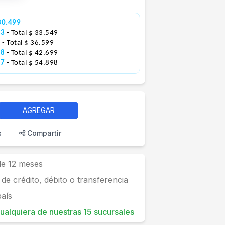
30.499
83
- Total $ 33.549
0
- Total $ 36.599
58
- Total $ 42.699
87
- Total $ 54.898
AGREGAR
s
Compartir
 de 12 meses
 de crédito, débito o transferencia
país
 cualquiera de nuestras 15 sucursales