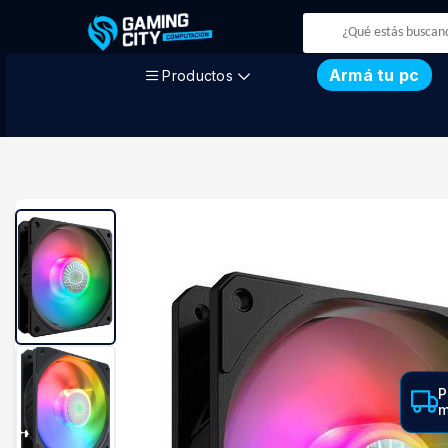
Armá tu pc
Productos
P
m