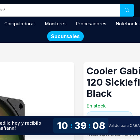
Computadoras
Monitores
Procesadores
Notebooks
Sucursales
Cooler Gab
120 Sickle
Black
En stock
$ 28.974
10
39
07
edilo hoy y recibilo
:
:
Válido para CABA
añana!
Precio especial con transfere