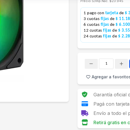
Precio S/Imp.Nac.
$23.945
1 pago con
tarjeta
de
$ 
3 cuotas
fijas
de
$ 11.1
6 cuotas
fijas
de
$ 6.10
12 cuotas
fijas
de
$ 3.5
24 cuotas
fijas
de
$ 2.2
Cantidad
Agregar a favorito
Garantía oficial
Pagá con tarjeta
Envío a todo el 
Retirá gratis en