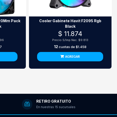
120Mm Pack
Cooler Gabinete Havit F2095 Rgb
k
Black
$ 11.874
396
Precio S/Imp.Nac.
$9.813
12
7
cuotas de
$1.458
AGREGAR
RETIRO GRATUITO
En nuestras 15 sucursales