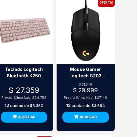
OFERTA!
Teclado Logitech
Mouse Gamer
Bluetooth K250
Logitech G203
Pebble Rosa
Lightsync Black Rgb
$ 31.349
$ 27.359
8000 Dpi
$ 29.999
Precio S/Imp.Nac.
$24.759
Precio S/Imp.Nac.
$27.148
12
12
cuotas de
$3.360
cuotas de
$3.684
AGREGAR
AGREGAR