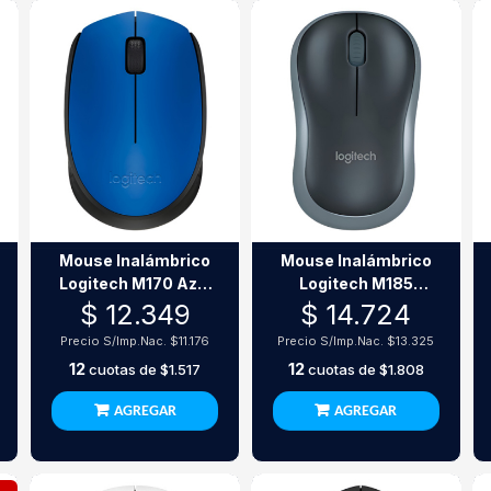
Mouse Inalámbrico
Mouse Inalámbrico
Logitech M170 Azul
Logitech M185
Usb 2.4Ghz 1000 Dpi
Negro Usb 2.4Ghz
$ 12.349
$ 14.724
1000 Dpi
Precio S/Imp.Nac.
$11.176
Precio S/Imp.Nac.
$13.325
12
12
cuotas de
$1.517
cuotas de
$1.808
AGREGAR
AGREGAR