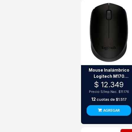
Mouse Inalámbrico
Logitech M170
Negro Usb 2.4Ghz
$ 12.349
1000 Dpi
Precio S/Imp.Nac.
$11.176
12
cuotas de
$1.517
AGREGAR