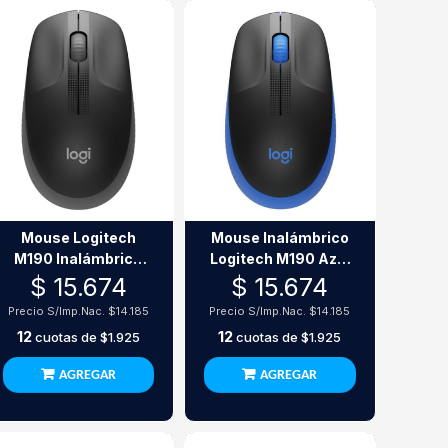
Mouse Logitech
Mouse Inalámbrico
M190 Inalámbrico
Logitech M190 Azul
Negro/Gris
Usb 2.4Ghz 1000 Dpi
$ 15.674
$ 15.674
Precio S/Imp.Nac.
$14.185
Precio S/Imp.Nac.
$14.185
12
12
cuotas de
$1.925
cuotas de
$1.925
AGREGAR
AGREGAR