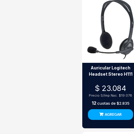
Auricular Logitech
Headset Stereo H111
$ 23.084
Precio S/Imp.Nac.
$19.078
12
cuotas de
$2.835
AGREGAR