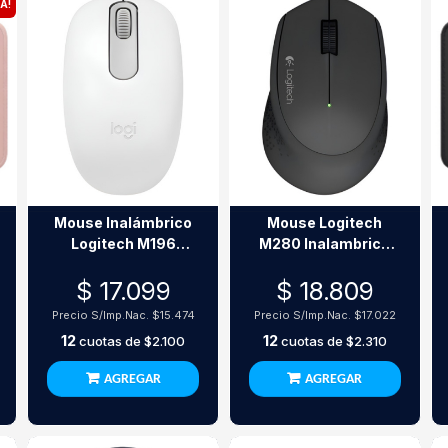
A!
Mouse Inalámbrico
Mouse Logitech
Logitech M196
M280 Inalambrico
White Bluetooth
Negro
$ 17.099
$ 18.809
1000 Dpi
Precio S/Imp.Nac.
$15.474
Precio S/Imp.Nac.
$17.022
12
12
cuotas de
$2.100
cuotas de
$2.310
AGREGAR
AGREGAR