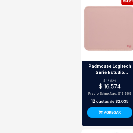
OFERT
Padmouse Logitech
Serie Estudio
230X200Mm Rosa
$ 18.524
$ 16.574
Precio S/Imp.Nac.
$13.698
12
cuotas de
$2.035
AGREGAR