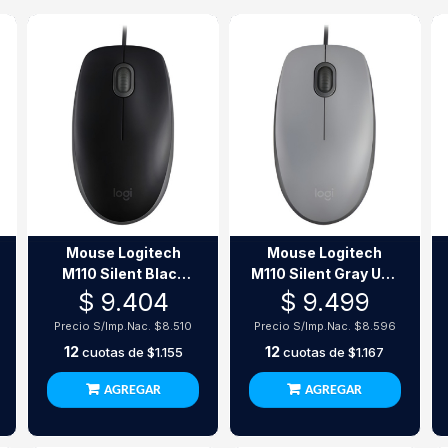
Mouse Logitech
Mouse Logitech
M110 Silent Black
M110 Silent Gray Usb
Usb 1000 Dpi
1000 Dpi
$ 9.404
$ 9.499
Precio S/Imp.Nac.
$8.510
Precio S/Imp.Nac.
$8.596
12
12
cuotas de
$1.155
cuotas de
$1.167
AGREGAR
AGREGAR