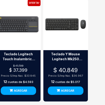
OFERTA!
Teclado Logitech
Teclado Y Mouse
Touch Inalambrico
Logitech Mk250
K400 Plus
Inalambrico
$ 41.799
$ 40.849
$ 37.399
Precio S/Imp.Nac.
$33.845
Precio S/Imp.Nac.
$36.967
12
12
cuotas de
$4.593
cuotas de
$5.017
AGREGAR
AGREGAR