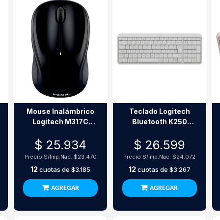
Mouse Inalámbrico
Teclado Logitech
Logitech M317C
Bluetooth K250
Negro Usb 2.4Ghz
Pebble White
$ 25.934
$ 26.599
1000 Dpi
Precio S/Imp.Nac.
$23.470
Precio S/Imp.Nac.
$24.072
12
12
cuotas de
$3.185
cuotas de
$3.267
AGREGAR
AGREGAR