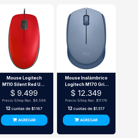
Mouse Logitech
Mouse Inalámbrico
M110 Silent Red Usb
Logitech M170 Gris
1000 Dpi
Azulado Usb 2.4Ghz
$ 9.499
$ 12.349
1000 Dpi
Precio S/Imp.Nac.
$8.596
Precio S/Imp.Nac.
$11.176
12
12
cuotas de
$1.167
cuotas de
$1.517
AGREGAR
AGREGAR