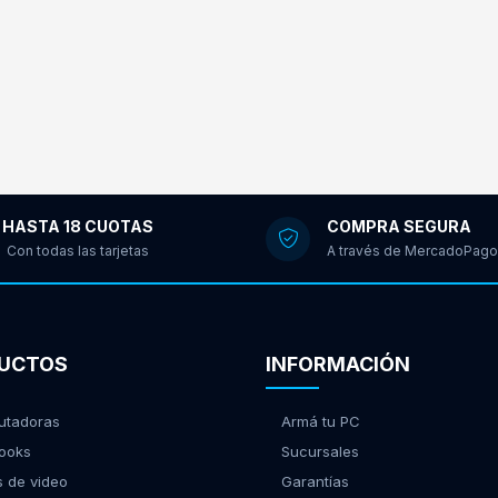
HASTA 18 CUOTAS
COMPRA SEGURA
Con todas las tarjetas
A través de MercadoPago
UCTOS
INFORMACIÓN
tadoras
Armá tu PC
ooks
Sucursales
s de video
Garantías