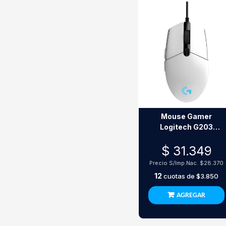
Mouse Gamer
Logitech G203
Lightsync Blanco
$ 31.349
Rgb 8000 Dpi
Precio S/Imp.Nac.
$28.370
12
cuotas de
$3.850
AGREGAR