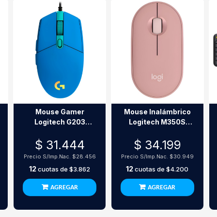
Mouse Gamer
Mouse Inalámbrico
Logitech G203
Logitech M350S
Lightsync Blue Rgb
Rosa Bluetooth
$ 31.444
$ 34.199
8000 Dpi Usb
Silent 4000 Dpi
Precio S/Imp.Nac.
$28.456
Precio S/Imp.Nac.
$30.949
12
12
cuotas de
$3.862
cuotas de
$4.200
AGREGAR
AGREGAR