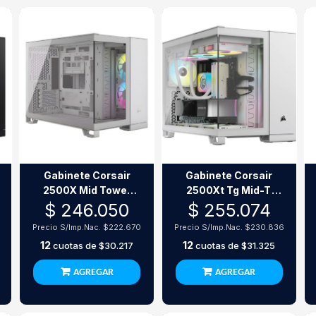
Gabinete Corsair
Gabinete Corsair
2500X Mid Tower
2500Xt Tg Mid-T
Icue Rgb White
White
$ 246.050
$ 255.074
Precio S/Imp.Nac.
$222.670
Precio S/Imp.Nac.
$230.836
12
12
cuotas de
$30.217
cuotas de
$31.325
AGREGAR
AGREGAR