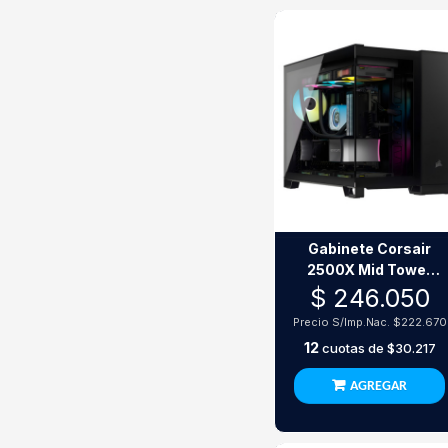
Gabinete Corsair
2500X Mid Tower
Icue Rgb Black
$ 246.050
Precio S/Imp.Nac.
$222.670
12
cuotas de
$30.217
AGREGAR