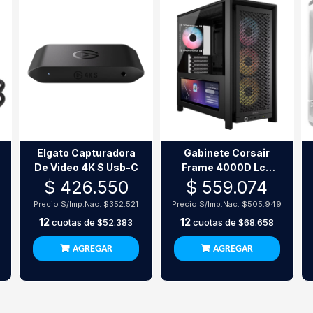
Elgato Capturadora
Gabinete Corsair
De Video 4K S Usb-C
Frame 4000D Lcd
Rs Argb Premium
$ 426.550
$ 559.074
Mid-Tower Negro
Precio S/Imp.Nac.
$352.521
Precio S/Imp.Nac.
$505.949
12
12
cuotas de
$52.383
cuotas de
$68.658
AGREGAR
AGREGAR