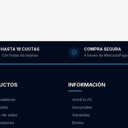
HASTA 18 CUOTAS
COMPRA SEGURA
Con todas las tarjetas
A través de MercadoPago
UCTOS
INFORMACIÓN
tadoras
Armá tu PC
ooks
Sucursales
s de video
Garantías
sadores
Envíos