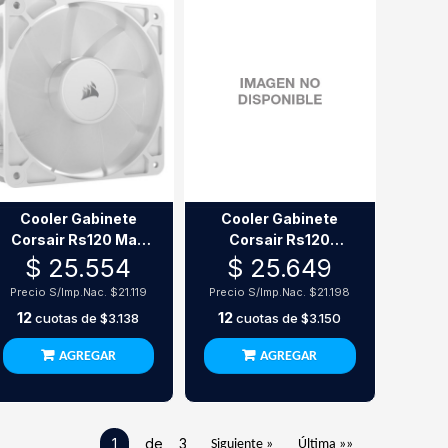
Cooler Gabinete
Cooler Gabinete
Corsair Rs120 Max
Corsair Rs120
120Mm White
120Mm Black
$ 25.554
$ 25.649
Precio S/Imp.Nac.
$21.119
Precio S/Imp.Nac.
$21.198
12
12
cuotas de
$3.138
cuotas de
$3.150
AGREGAR
AGREGAR
1
de 3
Siguiente »
Última »»