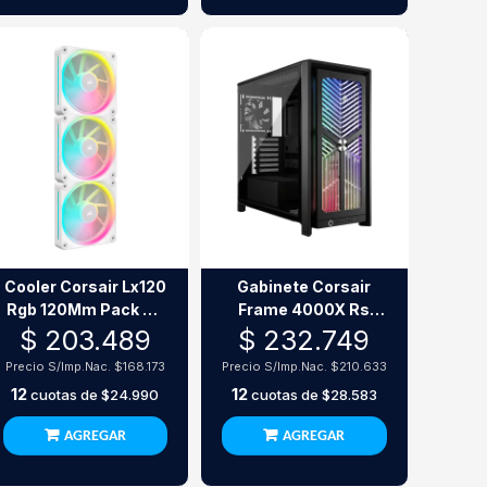
Cooler Corsair Lx120
Gabinete Corsair
Rgb 120Mm Pack X3
Frame 4000X Rs
Icue Link White
Mid-Tower Black
$ 203.489
$ 232.749
Precio S/Imp.Nac.
$168.173
Precio S/Imp.Nac.
$210.633
12
12
cuotas de
$24.990
cuotas de
$28.583
AGREGAR
AGREGAR