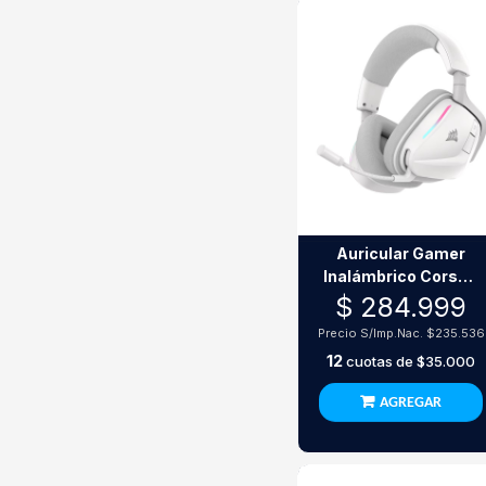
Auricular Gamer
Inalámbrico Corsair
Void V2 Wireless
$ 284.999
White Dolby Atmos
Precio S/Imp.Nac.
$235.536
12
cuotas de
$35.000
AGREGAR