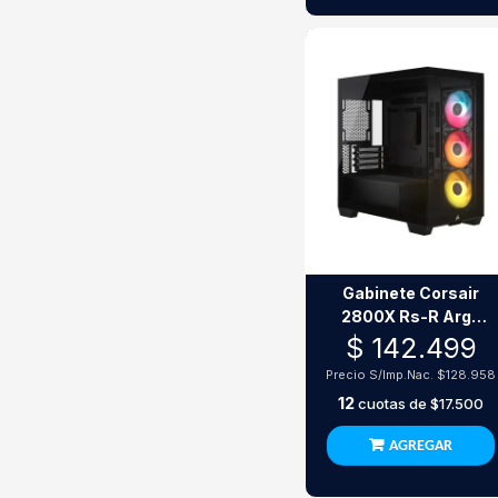
Gabinete Corsair
2800X Rs-R Argb
Micro-Atx 3 Fanes
$ 142.499
Negro
Precio S/Imp.Nac.
$128.958
12
cuotas de
$17.500
AGREGAR