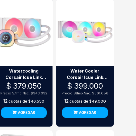
Watercooling
Water Cooler
Corsair Icue Link
Corsair Icue Link
Titan 240 Rx Lcd
Titan 360 Rx Rgb
$ 379.050
$ 399.000
White
Blanco 360Mm
Precio S/Imp.Nac.
$343.032
Precio S/Imp.Nac.
$361.086
12
12
cuotas de
$46.550
cuotas de
$49.000
AGREGAR
AGREGAR