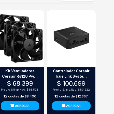
Kit Ventiladores
Controlador Corsair
Corsair Rs120 Pwm
Icue Link System
120Mm Triple Pack
Hub Negro 24
$ 68.399
$ 100.699
Negro
Dispositivos
Precio S/Imp.Nac.
$56.528
Precio S/Imp.Nac.
$83.222
12
12
cuotas de
$8.400
cuotas de
$12.367
AGREGAR
AGREGAR