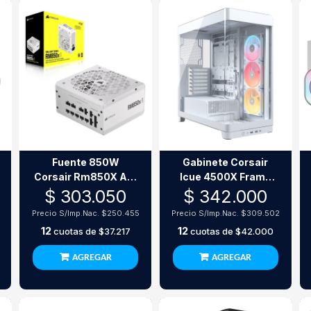
Fuente 850W
Gabinete Corsair
Corsair Rm850X Atx
Icue 4500X Frame
Shift Full Modular
Blanco Cristal
$ 303.050
$ 342.000
80+ Gold White
Panoramico 3
Precio S/Imp.Nac.
$250.455
Precio S/Imp.Nac.
$309.502
Coolers Argb
12
12
cuotas de
$37.217
cuotas de
$42.000
AGREGAR
AGREGAR