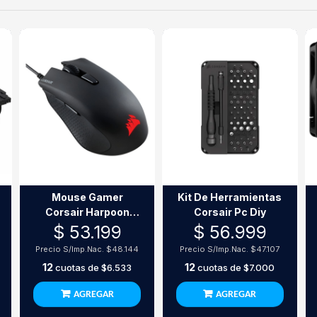
Mouse Gamer
Kit De Herramientas
Corsair Harpoon
Corsair Pc Diy
Rgb Pro Black 12000
$ 53.199
$ 56.999
Dpi
Precio S/Imp.Nac.
$48.144
Precio S/Imp.Nac.
$47.107
12
12
cuotas de
$6.533
cuotas de
$7.000
AGREGAR
AGREGAR