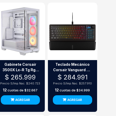
Gabinete Corsair
Teclado Mecánico
3500X Lx-R Tg Rgb
Corsair Vanguard 96
White
Rgb Switches Mlx
$ 265.999
$ 284.991
Plasma 8000Hz
Precio S/Imp.Nac.
$240.723
Precio S/Imp.Nac.
$257.910
12
12
cuotas de
$32.667
cuotas de
$34.999
AGREGAR
AGREGAR