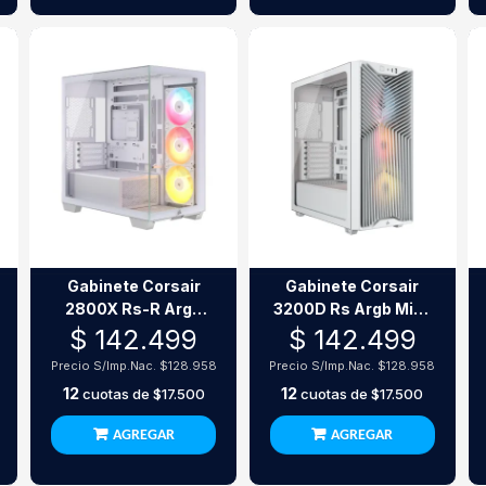
Gabinete Corsair
Gabinete Corsair
2800X Rs-R Argb
3200D Rs Argb Mid-
Micro-Atx 3 Fanes
Tower 3 Fanes
$ 142.499
$ 142.499
Blanco
Blanco
Precio S/Imp.Nac.
$128.958
Precio S/Imp.Nac.
$128.958
12
12
cuotas de
$17.500
cuotas de
$17.500
AGREGAR
AGREGAR