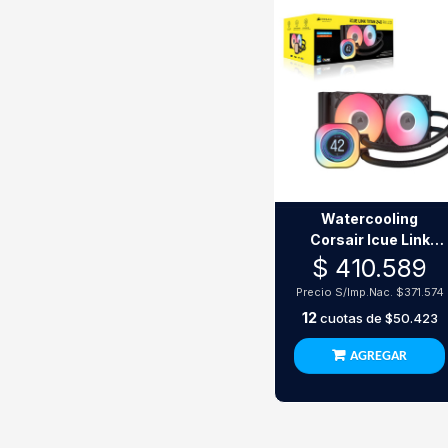
Watercooling
Corsair Icue Link
Titan 240 Rx Lcd
$ 410.589
Precio S/Imp.Nac.
$371.574
12
cuotas de
$50.423
AGREGAR