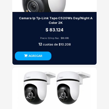
Camara Ip Tp-Link Tapo C520Ws Day/Night A
Color 2K
$ 83.124
Precio S/Imp.Nac.
$68.698
12
cuotas de
$10.208
AGREGAR