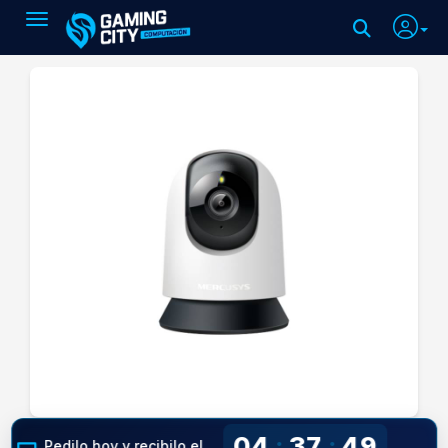
Toggle navigation
04
37
49
:
:
Pedilo hoy y recibilo el