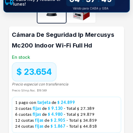
lunes!
Válido para CABA y GBA
Cámara De Seguridad Ip Mercusys
Mc200 Indoor Wi-Fi Full Hd
En stock
$ 23.654
Precio especial con transferencia
Precio S/Imp.Nac.
$19.549
1 pago con
tarjeta
de
$ 24.899
3 cuotas
fijas
de
$ 9.130
- Total $ 27.389
6 cuotas
fijas
de
$ 4.980
- Total $ 29.879
12 cuotas
fijas
de
$ 2.905
- Total $ 34.859
24 cuotas
fijas
de
$ 1.867
- Total $ 44.818