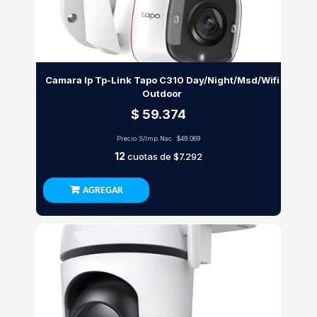
Camara Ip Tp-Link Tapo C310 Day/Night/Msd/Wifi
Outdoor
$ 59.374
Precio S/Imp.Nac.
$49.069
12
cuotas de
$7.292
AGREGAR