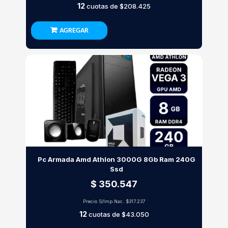
12
cuotas de
$208.425
AGREGAR
Pc Armada Amd Athlon 3000G 8Gb Ram 240G
Ssd
$ 350.547
Precio S/Imp.Nac.
$317.237
12
cuotas de
$43.050