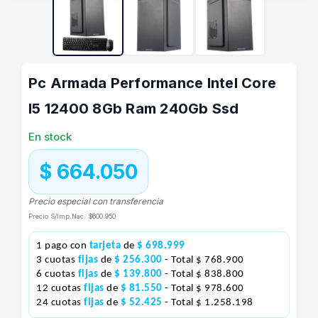
Pc Armada Performance Intel Core
I5 12400 8Gb Ram 240Gb Ssd
En stock
$ 664.050
Precio especial con transferencia
Precio S/Imp.Nac.
$600.950
1 pago con
tarjeta
de
$ 698.999
3 cuotas
fijas
de
$ 256.300
- Total $ 768.900
6 cuotas
fijas
de
$ 139.800
- Total $ 838.800
12 cuotas
fijas
de
$ 81.550
- Total $ 978.600
24 cuotas
fijas
de
$ 52.425
- Total $ 1.258.198