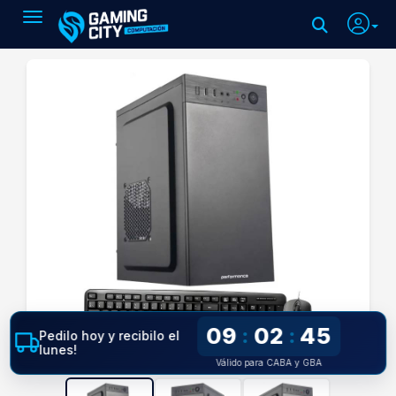
Toggle navigation
09
02
44
:
:
Pedilo hoy y recibilo el
lunes!
Válido para CABA y GBA