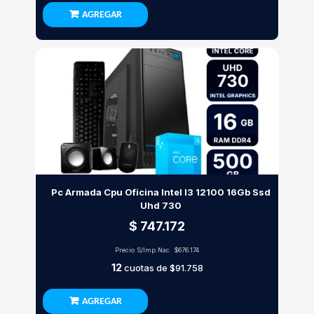
AGREGAR
Pc Armada Cpu Oficina Intel I3 12100 16Gb Ssd
Uhd 730
$ 747.172
Precio S/Imp.Nac.
$676.174
12
cuotas de
$91.758
AGREGAR