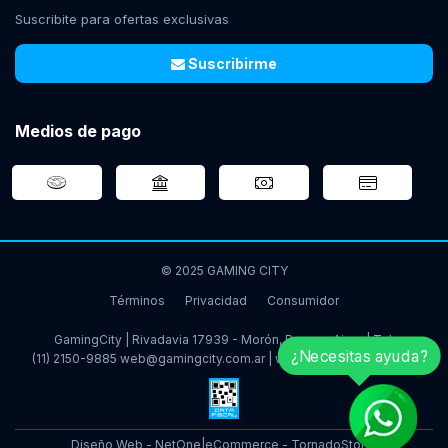
Suscribite para ofertas exclusivas
Suscribirme
Medios de pago
© 2025 GAMING CITY
Términos
Privacidad
Consumidor
GamingCity | Rivadavia 17939 - Morón, Buenos Aires | Tel:
¿Necesitas ayuda?
(11) 2150-9885
web@gamingcity.com.ar
|
www.gamingcity.com.ar
Diseño Web - NetOne
|
eCommerce - TornadoStore
|