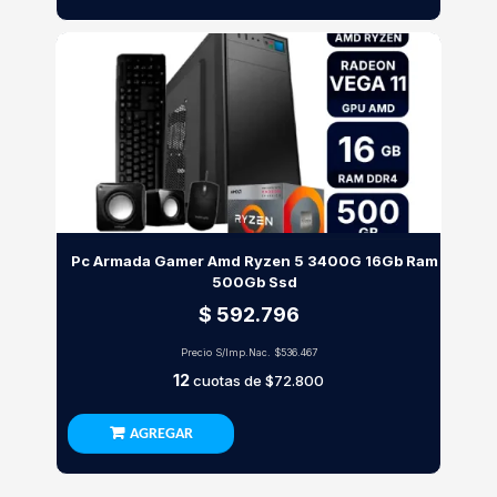
Pc Armada Gamer Amd Ryzen 5 3400G 16Gb Ram
500Gb Ssd
$ 592.796
Precio S/Imp.Nac.
$536.467
12
cuotas de
$72.800
AGREGAR