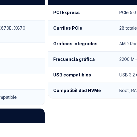
PCI Express
PCIe 5.0
X670E, X870,
Carriles PCIe
28 totale
Gráficos integrados
AMD Rad
Frecuencia gráfica
2200 M
USB compatibles
USB 3.2 
Compatibilidad NVMe
Boot, RA
mpatible