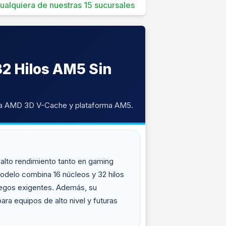
 cualquiera de nuestras 15 sucursales
2 Hilos AM5 Sin
gía AMD 3D V-Cache y plataforma AM5.
alto rendimiento tanto en gaming
delo combina 16 núcleos y 32 hilos
uegos exigentes. Además, su
a equipos de alto nivel y futuras