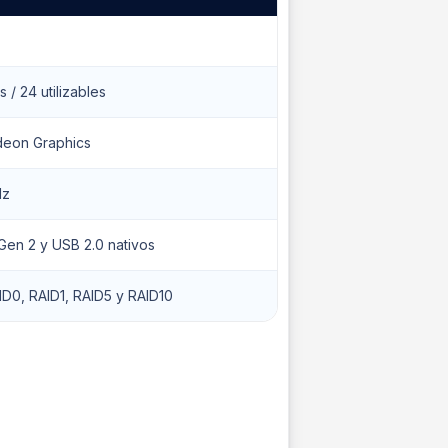
s / 24 utilizables
eon Graphics
Hz
Gen 2 y USB 2.0 nativos
ID0, RAID1, RAID5 y RAID10