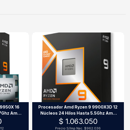
 9950X 16
Procesador Amd Ryzen 9 9900X3D 12
.7Ghz Am5
Núcleos 24 Hilos Hasta 5.5Ghz Am5
Sin Cooler
0
$ 1.063.050
312
Precio S/Imp.Nac.
$962.036