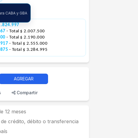
ncia
para CABA y GBA
1.824.997
167
- Total $ 2.007.500
000
- Total $ 2.190.000
.917
- Total $ 2.555.000
.875
- Total $ 3.284.995
AGREGAR
s
Compartir
 de 12 meses
 de crédito, débito o transferencia
país