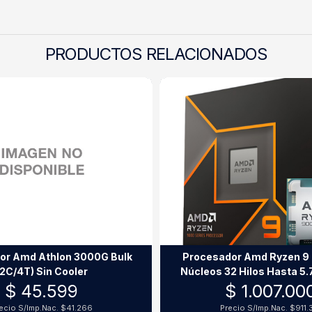
PRODUCTOS RELACIONADOS
or Amd Athlon 3000G Bulk
Procesador Amd Ryzen 9
(2C/4T) Sin Cooler
Núcleos 32 Hilos Hasta 5
Sin Cooler
$ 45.599
$ 1.007.00
ecio S/Imp.Nac.
$41.266
Precio S/Imp.Nac.
$911.