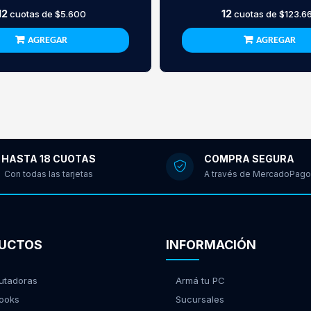
12
12
cuotas de
$5.600
cuotas de
$123.6
AGREGAR
AGREGAR
HASTA 18 CUOTAS
COMPRA SEGURA
Con todas las tarjetas
A través de MercadoPago
UCTOS
INFORMACIÓN
tadoras
Armá tu PC
ooks
Sucursales