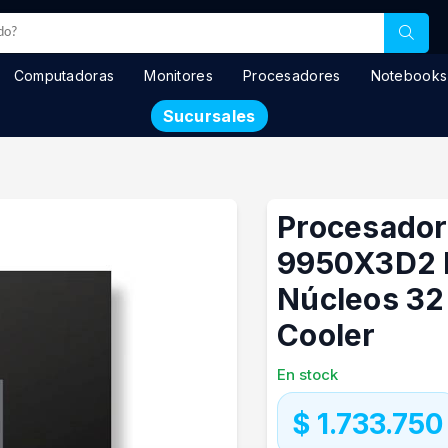
Computadoras
Monitores
Procesadores
Notebooks
Sucursales
Procesador
9950X3D2 D
Núcleos 32
Cooler
En stock
$ 1.733.750