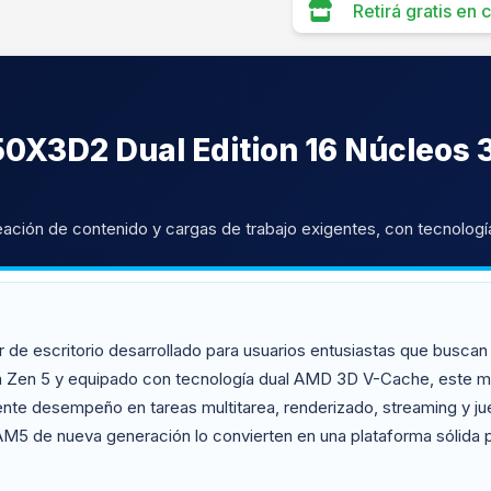
Retirá gratis en
X3D2 Dual Edition 16 Núcleos 3
ación de contenido y cargas de trabajo exigentes, con tecnolo
e escritorio desarrollado para usuarios entusiastas que buscan 
a Zen 5 y equipado con tecnología dual AMD 3D V-Cache, este mo
ente desempeño en tareas multitarea, renderizado, streaming y j
5 de nueva generación lo convierten en una plataforma sólida par