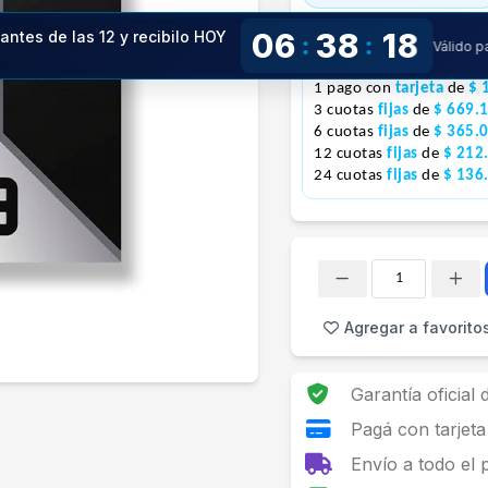
Precio especial con transfere
06
38
17
 antes de las 12 y recibilo HOY
:
:
Precio S/Imp.Nac.
$1.569.005
Válido 
!
1 pago con
tarjeta
de
$ 
3 cuotas
fijas
de
$ 669.
6 cuotas
fijas
de
$ 365.
12 cuotas
fijas
de
$ 212
24 cuotas
fijas
de
$ 136
Cantidad
Agregar a favorito
Garantía oficial
Pagá con tarjeta
Envío a todo el 