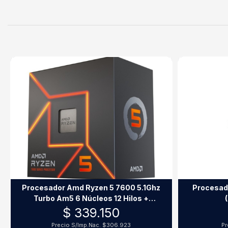
Procesador Amd Ryzen 5 7600 5.1Ghz
Procesad
Turbo Am5 6 Núcleos 12 Hilos +
Radeon
$ 339.150
Precio S/Imp.Nac.
$306.923
Pr