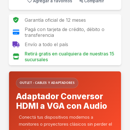
Agregar a favoritos
Compartir
Garantía oficial de 12 meses
Pagá con tarjeta de crédito, débito o
transferencia
Envío a todo el país
Retirá gratis en cualquiera de nuestras 15
sucursales
OUTLET · CABLES Y ADAPTADORES
Adaptador Conversor
HDMI a VGA con Audio
Conectá tus dispositivos modernos a
monitores o proyectores clásicos sin perder el