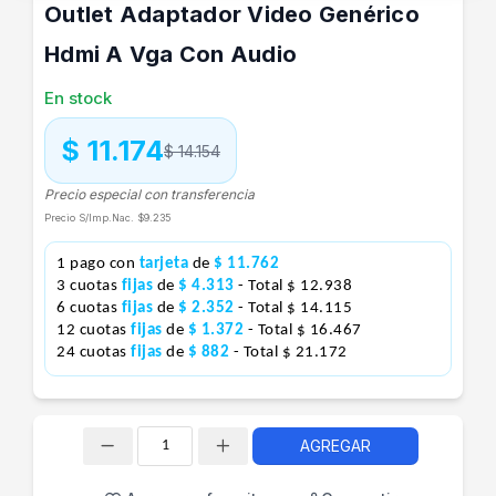
Outlet Adaptador Video Genérico
Hdmi A Vga Con Audio
En stock
$ 11.174
$ 14.154
Precio especial con transferencia
Precio S/Imp.Nac.
$9.235
1 pago con
tarjeta
de
$ 11.762
3 cuotas
fijas
de
$ 4.313
- Total $ 12.938
6 cuotas
fijas
de
$ 2.352
- Total $ 14.115
12 cuotas
fijas
de
$ 1.372
- Total $ 16.467
24 cuotas
fijas
de
$ 882
- Total $ 21.172
AGREGAR
Cantidad