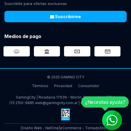
Suscribite para ofertas exclusivas
Suscribirme
Medios de pago
© 2025 GAMING CITY
Términos
Privacidad
Consumidor
GamingCity | Rivadavia 17939 - Morón, Buenos Aires | Tel:
¿Necesitas ayuda?
(11) 2150-9885
web@gamingcity.com.ar
|
www.gamingcity.com.ar
Diseño Web - NetOne
|
eCommerce - TornadoStore
|