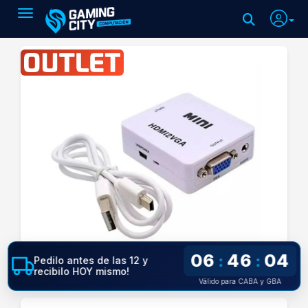
Toggle navigation
06
46
03
:
:
Pedilo antes de las 12 y
recibilo HOY mismo!
Válido para CABA y GBA