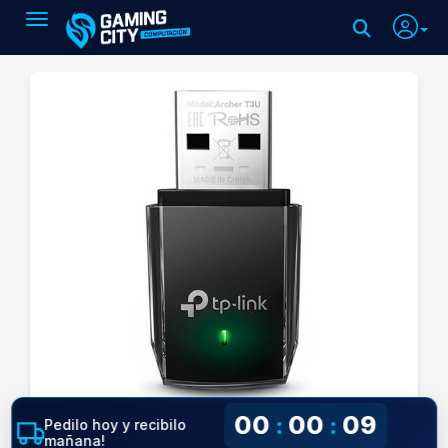
Toggle navigation
00
00
08
:
:
Pedilo hoy y recibilo
mañana!