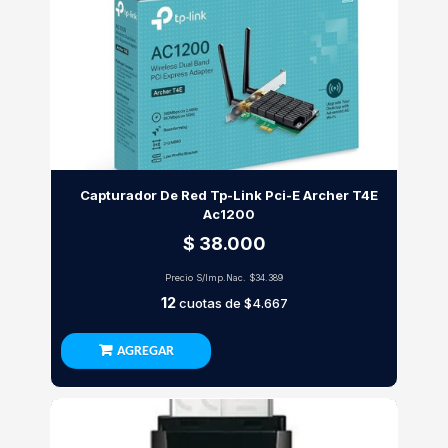
Capturador De Red Tp-Link Pci-E Archer T4E
Ac1200
$ 38.000
Precio S/Imp.Nac.
$34.389
12
cuotas de
$4.667
AGREGAR