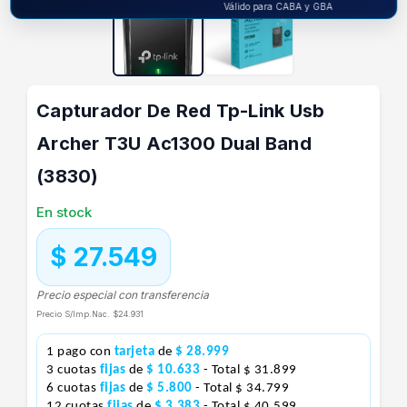
Válido para CABA y GBA
Capturador De Red Tp-Link Usb
Archer T3U Ac1300 Dual Band
(3830)
En stock
$ 27.549
Precio especial con transferencia
Precio S/Imp.Nac.
$24.931
1 pago con
tarjeta
de
$ 28.999
3 cuotas
fijas
de
$ 10.633
- Total $ 31.899
6 cuotas
fijas
de
$ 5.800
- Total $ 34.799
12 cuotas
fijas
de
$ 3.383
- Total $ 40.599