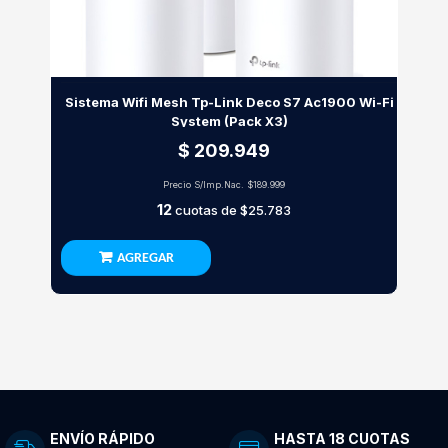
Sistema Wifi Mesh Tp-Link Deco S7 Ac1900 Wi-Fi
System (Pack X3)
$ 209.949
Precio S/Imp.Nac.
$189.999
12
cuotas de
$25.783
AGREGAR
ENVÍO RÁPIDO
HASTA 18 CUOTAS