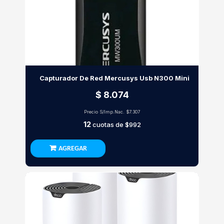
Capturador De Red Mercusys Usb N300 Mini
$ 8.074
Precio S/Imp.Nac.
$7.307
12
cuotas de
$992
AGREGAR