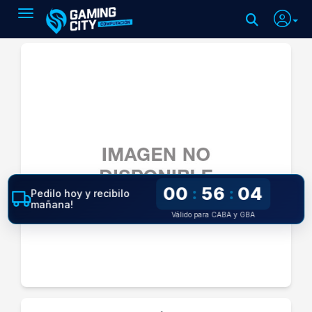
Toggle navigation
00
56
04
:
:
Pedilo hoy y recibilo
mañana!
Válido para CABA y GBA