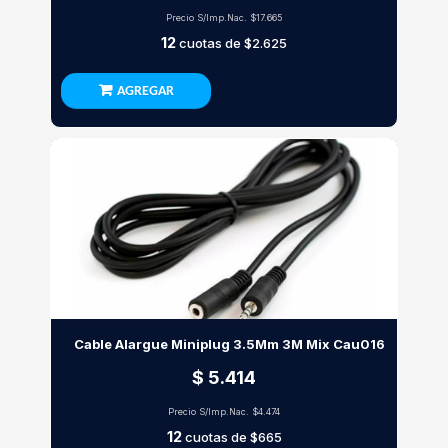
Precio S/Imp.Nac.
$17.665
12
cuotas de
$2.625
AGREGAR
Cable Alargue Miniplug 3.5Mm 3M Mix Cau016
$ 5.414
Precio S/Imp.Nac.
$4.474
12
cuotas de
$665