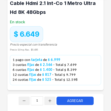
Cable Hdmi 2.1 Int-Co 1 Metro Ultra
Hd 8K 48Gbps
En stock
$ 6.649
Precio especial con transferencia
Precio S/Imp.Nac.
$5.495
1 pago con
tarjeta
de
$ 6.999
3 cuotas
fijas
de
$ 2.566
- Total $ 7.699
6 cuotas
fijas
de
$ 1.400
- Total $ 8.399
12 cuotas
fijas
de
$ 817
- Total $ 9.799
24 cuotas
fijas
de
$ 525
- Total $ 12.598
AGREGAR
Cantidad