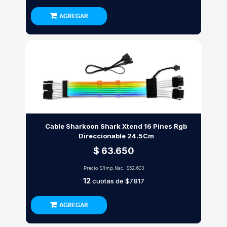
AGREGAR
Cable Sharkoon Shark Xtend 16 Pines Rgb
Direccionable 24.5Cm
$ 63.650
Precio S/Imp.Nac.
$52.603
12
cuotas de
$7.817
AGREGAR