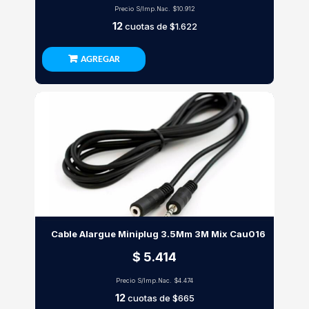
Precio S/Imp.Nac.
$10.912
12
cuotas de
$1.622
AGREGAR
Cable Alargue Miniplug 3.5Mm 3M Mix Cau016
$ 5.414
Precio S/Imp.Nac.
$4.474
12
cuotas de
$665