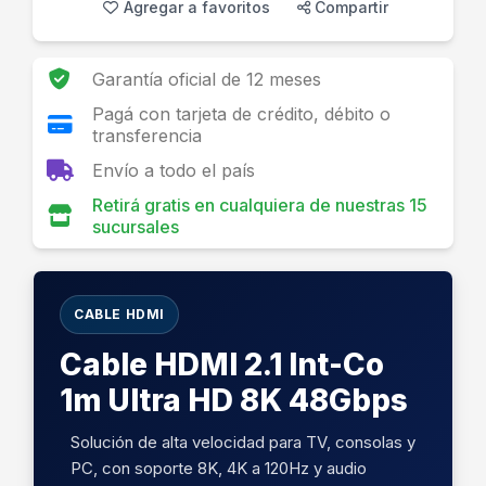
Agregar a favoritos
Compartir
Garantía oficial de 12 meses
Pagá con tarjeta de crédito, débito o
transferencia
Envío a todo el país
Retirá gratis en cualquiera de nuestras 15
sucursales
CABLE HDMI
Cable HDMI 2.1 Int-Co
1m Ultra HD 8K 48Gbps
Solución de alta velocidad para TV, consolas y
PC, con soporte 8K, 4K a 120Hz y audio