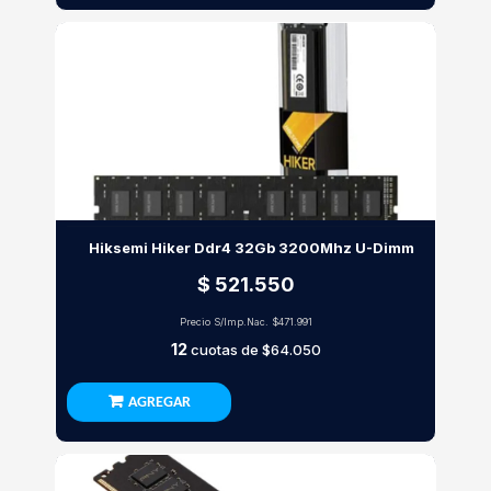
Hiksemi Hiker Ddr4 32Gb 3200Mhz U-Dimm
$ 521.550
Precio S/Imp.Nac.
$471.991
12
cuotas de
$64.050
AGREGAR