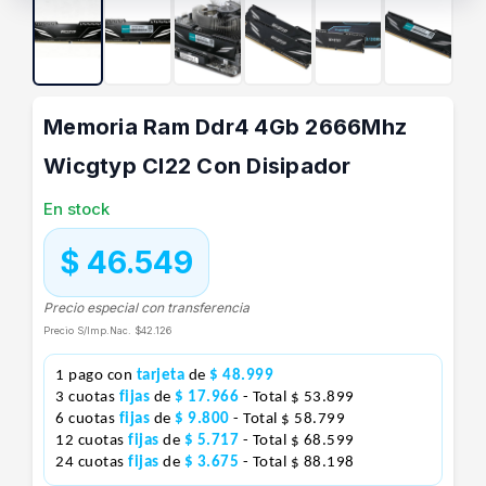
Memoria Ram Ddr4 4Gb 2666Mhz
Wicgtyp Cl22 Con Disipador
En stock
$ 46.549
Precio especial con transferencia
Precio S/Imp.Nac.
$42.126
1 pago con
tarjeta
de
$ 48.999
3 cuotas
fijas
de
$ 17.966
- Total $ 53.899
6 cuotas
fijas
de
$ 9.800
- Total $ 58.799
12 cuotas
fijas
de
$ 5.717
- Total $ 68.599
24 cuotas
fijas
de
$ 3.675
- Total $ 88.198