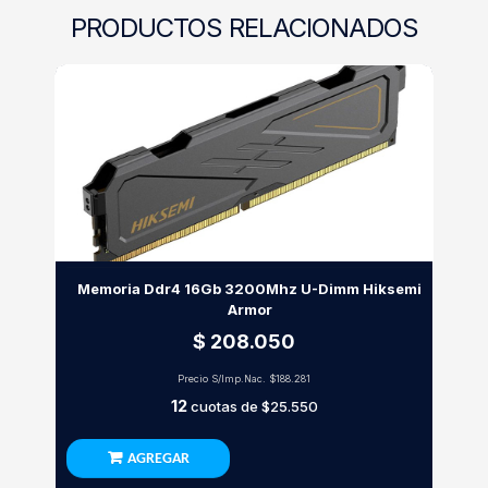
PRODUCTOS RELACIONADOS
Memoria Ddr4 16Gb 3200Mhz U-Dimm Hiksemi
Armor
$ 208.050
Precio S/Imp.Nac.
$188.281
12
cuotas de
$25.550
AGREGAR