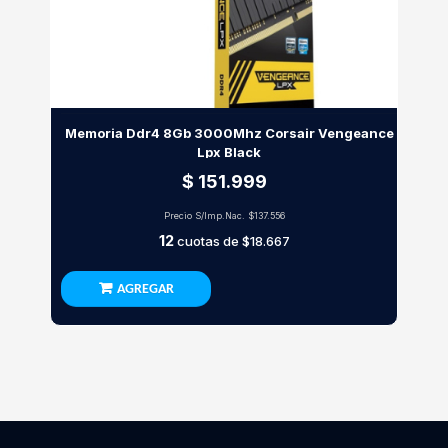
Memoria Ddr4 8Gb 3000Mhz Corsair Vengeance
Lpx Black
$ 151.999
Precio S/Imp.Nac.
$137.556
12
cuotas de
$18.667
AGREGAR