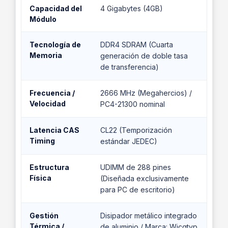
Capacidad del
4 Gigabytes (4GB)
Módulo
Tecnología de
DDR4 SDRAM (Cuarta
Memoria
generación de doble tasa
de transferencia)
Frecuencia /
2666 MHz (Megahercios) /
Velocidad
PC4-21300 nominal
Latencia CAS
CL22 (Temporización
Timing
estándar JEDEC)
Estructura
UDIMM de 288 pines
Física
(Diseñada exclusivamente
para PC de escritorio)
Gestión
Disipador metálico integrado
Térmica /
de aluminio / Marca: Wicgtyp