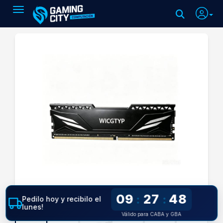
Toggle navigation
09
27
47
:
:
Pedilo hoy y recibilo el
lunes!
Válido para CABA y GBA