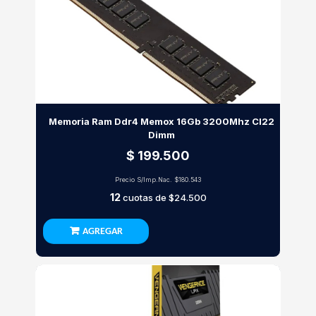
Memoria Ram Ddr4 Memox 16Gb 3200Mhz Cl22
Dimm
$ 199.500
Precio S/Imp.Nac.
$180.543
12
cuotas de
$24.500
AGREGAR