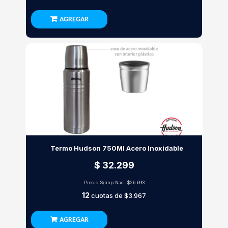
AGREGAR
Termo Hudson 750Ml Acero Inoxidable
$ 32.299
Precio S/Imp.Nac.
$26.693
12
cuotas de
$3.967
AGREGAR