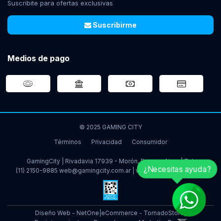
Suscribite para ofertas exclusivas
Suscribirme
Medios de pago
© 2025 GAMING CITY
Términos
Privacidad
Consumidor
GamingCity | Rivadavia 17939 - Morón, Buenos Aires | Tel:
¿Necesitas ayuda?
(11) 2150-9885
web@gamingcity.com.ar
|
www.gamingcity.com.ar
Diseño Web - NetOne
|
eCommerce - TornadoStore
|