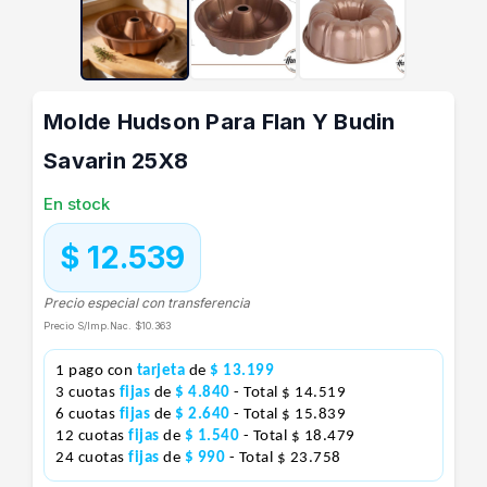
Molde Hudson Para Flan Y Budin
Savarin 25X8
En stock
$ 12.539
Precio especial con transferencia
Precio S/Imp.Nac.
$10.363
1 pago con
tarjeta
de
$ 13.199
3 cuotas
fijas
de
$ 4.840
- Total $ 14.519
6 cuotas
fijas
de
$ 2.640
- Total $ 15.839
12 cuotas
fijas
de
$ 1.540
- Total $ 18.479
24 cuotas
fijas
de
$ 990
- Total $ 23.758