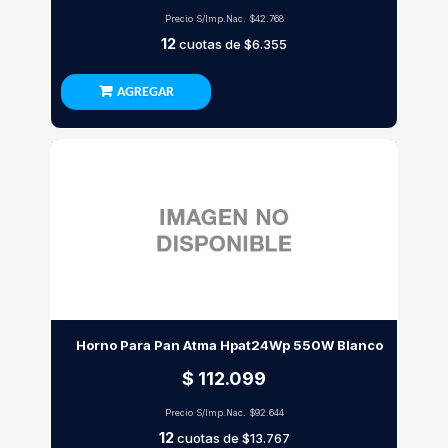
Precio S/Imp.Nac.
$42.768
12
cuotas de
$6.355
AGREGAR
Horno Para Pan Atma Hpat24Wp 550W Blanco
$ 112.099
Precio S/Imp.Nac.
$92.644
12
cuotas de
$13.767