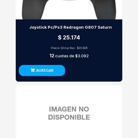
Joystick Pc/Ps3 Redragon G807 Saturn
$ 25.174
Precio S/Imp.Nac.
$20.805
12
cuotas de
$3.092
AGREGAR