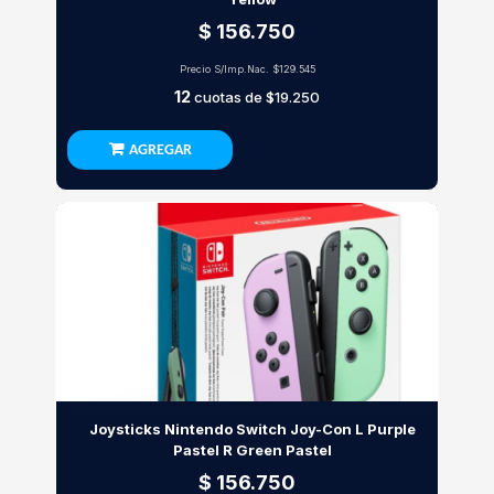
$ 156.750
Precio S/Imp.Nac.
$129.545
12
cuotas de
$19.250
AGREGAR
Joysticks Nintendo Switch Joy-Con L Purple
Pastel R Green Pastel
$ 156.750