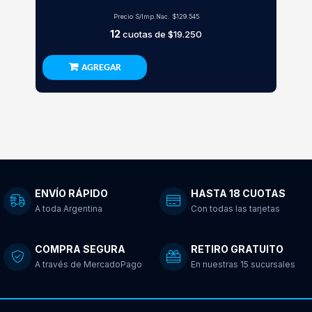
Precio S/Imp.Nac.
$129.545
12
cuotas de
$19.250
AGREGAR
ENVÍO RÁPIDO
HASTA 18 CUOTAS
A toda Argentina
Con todas las tarjetas
COMPRA SEGURA
RETIRO GRATUITO
A través de MercadoPago
En nuestras 15 sucursales