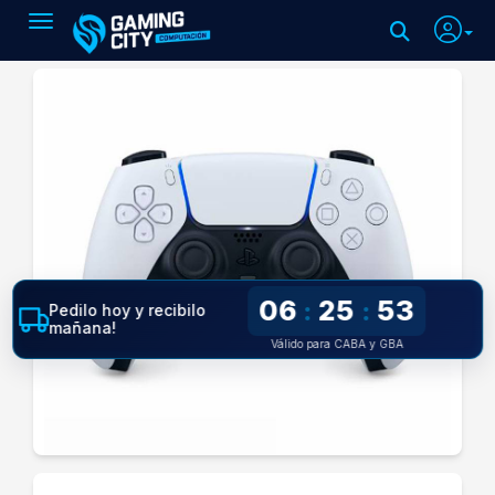
Toggle navigation
06
25
53
:
:
Pedilo hoy y recibilo
mañana!
Válido para CABA y GBA