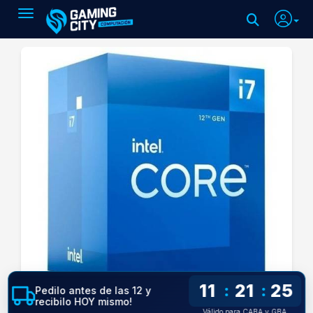
Toggle navigation
11
21
25
:
:
Pedilo antes de las 12 y
recibilo HOY mismo!
Válido para CABA y GBA