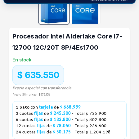
Procesador Intel Alderlake Core I7-
12700 12C/20T 8P/4Es1700
En stock
$ 635.550
Precio especial con transferencia
Precio S/Imp.Nac.
$575.158
1 pago con
tarjeta
de
$ 668.999
3 cuotas
fijas
de
$ 245.300
- Total $ 735.900
6 cuotas
fijas
de
$ 133.800
- Total $ 802.800
12 cuotas
fijas
de
$ 78.050
- Total $ 936.600
24 cuotas
fijas
de
$ 50.175
- Total $ 1.204.198