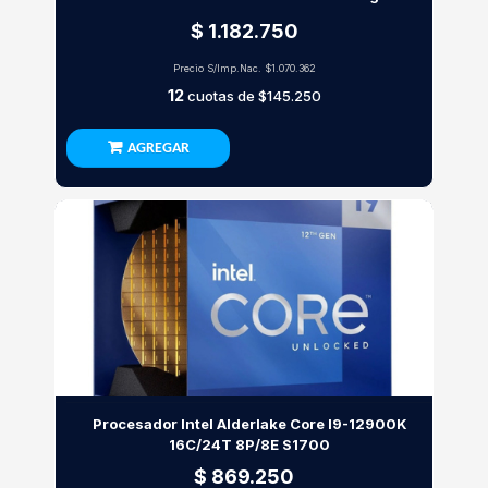
$ 1.182.750
Precio S/Imp.Nac.
$1.070.362
12
cuotas de
$145.250
AGREGAR
Procesador Intel Alderlake Core I9-12900K
16C/24T 8P/8E S1700
$ 869.250