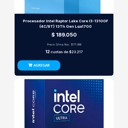
Procesador Intel Raptor Lake Core I3-13100F
(4C/8T) 13Th Gen Lga1700
$ 189.050
Precio S/Imp.Nac.
$171.086
12
cuotas de
$23.217
AGREGAR