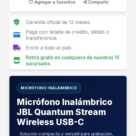
Agregar a favoritos
Compartir
Garantía oficial de 12 meses
Pagá con tarjeta de crédito, débito o
transferencia
Envío a todo el país
Retirá gratis en cualquiera de nuestras 15
sucursales
MICRÓFONO INALÁMBRICO
Micrófono Inalámbrico
JBL Quantum Stream
Wireless USB-C
Solución compacta y versátil para grabación,