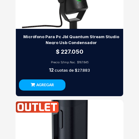
Micrófono Para Pc Jbl Quantum Stream Studio
Negro Usb Condensador
$ 227.050
Precio S/Imp.Nac.
$187.645
12
cuotas de
$27.883
AGREGAR