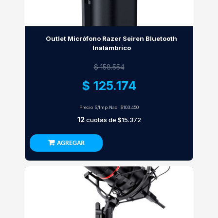
Outlet Micrófono Razer Seiren Bluetooth
Inalámbrico
$ 158.554
$ 125.174
Precio S/Imp.Nac.
$103.450
12
cuotas de
$15.372
AGREGAR