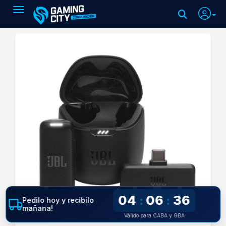
Toggle navigation
04
06
36
:
:
Pedilo hoy y recibilo
mañana!
Válido para CABA y GBA