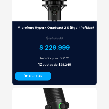
Microfono Hyperx Quadcast 2 S (Rgb) (Pc/Mac)
$ 246.999
$ 229.999
Precio S/Imp.Nac.
$190.082
12
cuotas de
$28.245
AGREGAR