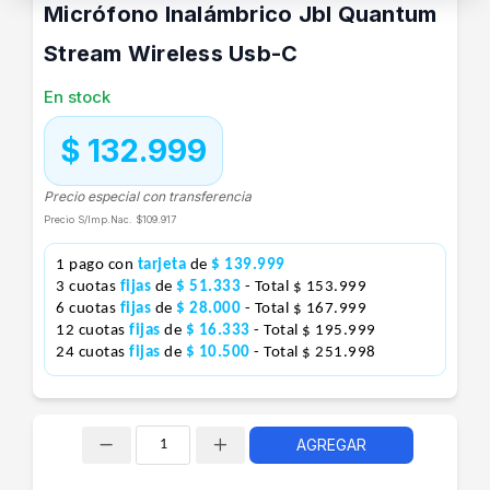
Micrófono Inalámbrico Jbl Quantum
Stream Wireless Usb-C
En stock
$ 132.999
Precio especial con transferencia
Precio S/Imp.Nac.
$109.917
1 pago con
tarjeta
de
$ 139.999
3 cuotas
fijas
de
$ 51.333
- Total $ 153.999
6 cuotas
fijas
de
$ 28.000
- Total $ 167.999
12 cuotas
fijas
de
$ 16.333
- Total $ 195.999
24 cuotas
fijas
de
$ 10.500
- Total $ 251.998
AGREGAR
Cantidad