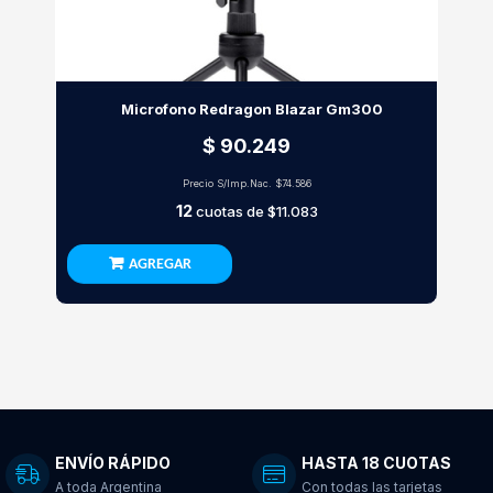
Microfono Redragon Blazar Gm300
$ 90.249
Precio S/Imp.Nac.
$74.586
12
cuotas de
$11.083
AGREGAR
ENVÍO RÁPIDO
HASTA 18 CUOTAS
A toda Argentina
Con todas las tarjetas